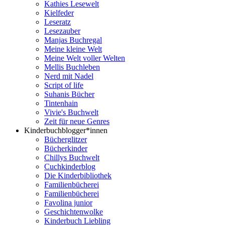
Kathies Lesewelt
Kielfeder
Leseratz
Lesezauber
Manjas Buchregal
Meine kleine Welt
Meine Welt voller Welten
Mellis Buchleben
Nerd mit Nadel
Script of life
Suhanis Bücher
Tintenhain
Vivie's Buchwelt
Zeit für neue Genres
Kinderbuchblogger*innen
Bücherglitzer
Bücherkinder
Chillys Buchwelt
Cuchkinderblog
Die Kinderbibliothek
Familienbücherei
Familienbücherei
Favolina junior
Geschichtenwolke
Kinderbuch Liebling