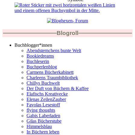
Blogroll
Buchblogger*innen
Abendsternchens bunte Welt
Bookiedreams
Buchleserin
Buchperlenblog
Carmens Bücherkabinett
Charleens Traumbibliothek
Chillys Buchwelt
Der Duft von Büchern & Kaffee
Elafischs Kreativecke
Elenas ZeilenZauber
Favolas Lesestoff
flying thoughts
Gabis Laberladen
Gilas Bücherstube
Himmelsblau
In Büchern leben