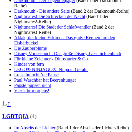
Darkmouth - Der Legendenjäger
(Band 1 der Darkmouth-
Reihe)
Darkmouth - Die andere Seite
(Band 2 der Darkmouth-Reihe)
Nightmares! Die Schrecken der Nacht
(Band 1 der
Nightmares!-Reihe)
Nightmares! Die Stadt der Schlafwandler
(Band 2 der
Nightmares!-Reihe)
Aklak, der kleine Eskimo - Das große Rennen um den
Eisbärbuckel
Die Zauberblume
Disney Vorlesebuch: Das große Disney-Geschichtenbuch
Für kleine Zeichner - Dinosaurier & Co.
Kinder von fern
LEGO® NINJAGO®: Ninja in Gefahr
Luise braucht ’ne Pause
Paul Waschbär hat Beerenhunger
Päpste pupsen nicht
Vier Uhr morgens!
L
↑
LGBTQIA
(4)
Im Abseits der Lichter
(Band 1 der Abseits der Lichter-Reihe)