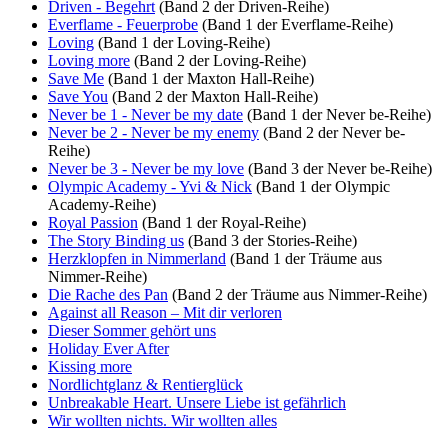
Driven - Begehrt
(Band 2 der Driven-Reihe)
Everflame - Feuerprobe
(Band 1 der Everflame-Reihe)
Loving
(Band 1 der Loving-Reihe)
Loving more
(Band 2 der Loving-Reihe)
Save Me
(Band 1 der Maxton Hall-Reihe)
Save You
(Band 2 der Maxton Hall-Reihe)
Never be 1 - Never be my date
(Band 1 der Never be-Reihe)
Never be 2 - Never be my enemy
(Band 2 der Never be-
Reihe)
Never be 3 - Never be my love
(Band 3 der Never be-Reihe)
Olympic Academy - Yvi & Nick
(Band 1 der Olympic
Academy-Reihe)
Royal Passion
(Band 1 der Royal-Reihe)
The Story Binding us
(Band 3 der Stories-Reihe)
Herzklopfen in Nimmerland
(Band 1 der Träume aus
Nimmer-Reihe)
Die Rache des Pan
(Band 2 der Träume aus Nimmer-Reihe)
Against all Reason – Mit dir verloren
Dieser Sommer gehört uns
Holiday Ever After
Kissing more
Nordlichtglanz & Rentierglück
Unbreakable Heart. Unsere Liebe ist gefährlich
Wir wollten nichts. Wir wollten alles