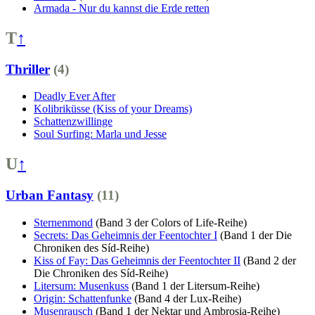
Armada - Nur du kannst die Erde retten
T
↑
Thriller
(4)
Deadly Ever After
Kolibriküsse (Kiss of your Dreams)
Schattenzwillinge
Soul Surfing: Marla und Jesse
U
↑
Urban Fantasy
(11)
Sternenmond
(Band 3 der Colors of Life-Reihe)
Secrets: Das Geheimnis der Feentochter I
(Band 1 der Die
Chroniken des Síd-Reihe)
Kiss of Fay: Das Geheimnis der Feentochter II
(Band 2 der
Die Chroniken des Síd-Reihe)
Litersum: Musenkuss
(Band 1 der Litersum-Reihe)
Origin: Schattenfunke
(Band 4 der Lux-Reihe)
Musenrausch
(Band 1 der Nektar und Ambrosia-Reihe)