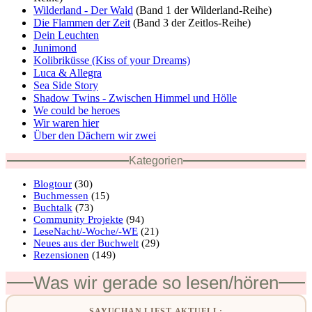
Wilderland - Der Wald
(Band 1 der Wilderland-Reihe)
Die Flammen der Zeit
(Band 3 der Zeitlos-Reihe)
Dein Leuchten
Junimond
Kolibriküsse (Kiss of your Dreams)
Luca & Allegra
Sea Side Story
Shadow Twins - Zwischen Himmel und Hölle
We could be heroes
Wir waren hier
Über den Dächern wir zwei
Kategorien
Blogtour
(30)
Buchmessen
(15)
Buchtalk
(73)
Community Projekte
(94)
LeseNacht/-Woche/-WE
(21)
Neues aus der Buchwelt
(29)
Rezensionen
(149)
Was wir gerade so lesen/hören
SAYUCHAN LIEST AKTUELL: