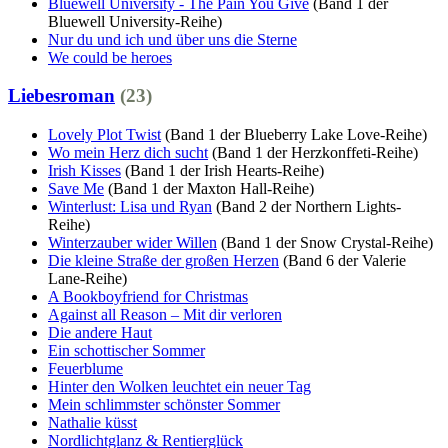
Bluewell University - The Pain You Give
(Band 1 der
Bluewell University-Reihe)
Nur du und ich und über uns die Sterne
We could be heroes
Liebesroman
(23)
Lovely Plot Twist
(Band 1 der Blueberry Lake Love-Reihe)
Wo mein Herz dich sucht
(Band 1 der Herzkonffeti-Reihe)
Irish Kisses
(Band 1 der Irish Hearts-Reihe)
Save Me
(Band 1 der Maxton Hall-Reihe)
Winterlust: Lisa und Ryan
(Band 2 der Northern Lights-
Reihe)
Winterzauber wider Willen
(Band 1 der Snow Crystal-Reihe)
Die kleine Straße der großen Herzen
(Band 6 der Valerie
Lane-Reihe)
A Bookboyfriend for Christmas
Against all Reason – Mit dir verloren
Die andere Haut
Ein schottischer Sommer
Feuerblume
Hinter den Wolken leuchtet ein neuer Tag
Mein schlimmster schönster Sommer
Nathalie küsst
Nordlichtglanz & Rentierglück