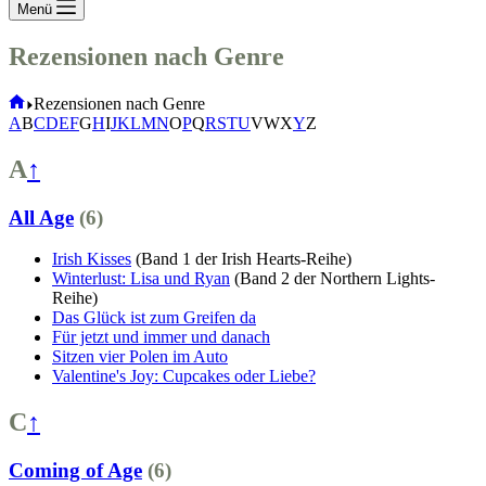
Menü
Rezensionen nach Genre
Start
Rezensionen nach Genre
A
B
C
D
E
F
G
H
I
J
K
L
M
N
O
P
Q
R
S
T
U
V
W
X
Y
Z
A
↑
All Age
(6)
Irish Kisses
(Band 1 der Irish Hearts-Reihe)
Winterlust: Lisa und Ryan
(Band 2 der Northern Lights-
Reihe)
Das Glück ist zum Greifen da
Für jetzt und immer und danach
Sitzen vier Polen im Auto
Valentine's Joy: Cupcakes oder Liebe?
C
↑
Coming of Age
(6)