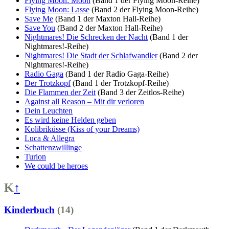
Flying Moon: Moon
(Band 1 der Flying Moon-Reihe)
Flying Moon: Lasse
(Band 2 der Flying Moon-Reihe)
Save Me
(Band 1 der Maxton Hall-Reihe)
Save You
(Band 2 der Maxton Hall-Reihe)
Nightmares! Die Schrecken der Nacht
(Band 1 der
Nightmares!-Reihe)
Nightmares! Die Stadt der Schlafwandler
(Band 2 der
Nightmares!-Reihe)
Radio Gaga
(Band 1 der Radio Gaga-Reihe)
Der Trotzkopf
(Band 1 der Trotzkopf-Reihe)
Die Flammen der Zeit
(Band 3 der Zeitlos-Reihe)
Against all Reason – Mit dir verloren
Dein Leuchten
Es wird keine Helden geben
Kolibriküsse (Kiss of your Dreams)
Luca & Allegra
Schattenzwillinge
Turion
We could be heroes
K
↑
Kinderbuch
(14)