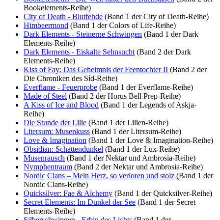
Bookelements-Reihe)
City of Death - Blutfehde
(Band 1 der City of Death-Reihe)
Himbeermond
(Band 1 der Colors of Life-Reihe)
Dark Elements - Steinerne Schwingen
(Band 1 der Dark
Elements-Reihe)
Dark Elements - Eiskalte Sehnsucht
(Band 2 der Dark
Elements-Reihe)
Kiss of Fay: Das Geheimnis der Feentochter II
(Band 2 der
Die Chroniken des Síd-Reihe)
Everflame - Feuerprobe
(Band 1 der Everflame-Reihe)
Made of Steel
(Band 2 der Horus Bell Prep-Reihe)
A Kiss of Ice and Blood
(Band 1 der Legends of Askja-
Reihe)
Die Stunde der Lilie
(Band 1 der Lilien-Reihe)
Litersum: Musenkuss
(Band 1 der Litersum-Reihe)
Love & Imagination
(Band 1 der Love & Imagination-Reihe)
Obsidian: Schattendunkel
(Band 1 der Lux-Reihe)
Musenrausch
(Band 1 der Nektar und Ambrosia-Reihe)
Nymphentraum
(Band 2 der Nektar und Ambrosia-Reihe)
Nordic Clans – Mein Herz, so verloren und stolz
(Band 1 der
Nordic Clans-Reihe)
Quicksilver: Fae & Alchemy
(Band 1 der Quicksilver-Reihe)
Secret Elements: Im Dunkel der See
(Band 1 der Secret
Elements-Reihe)
Silberschwingen - Erbin des Lichts
(Band 1 der