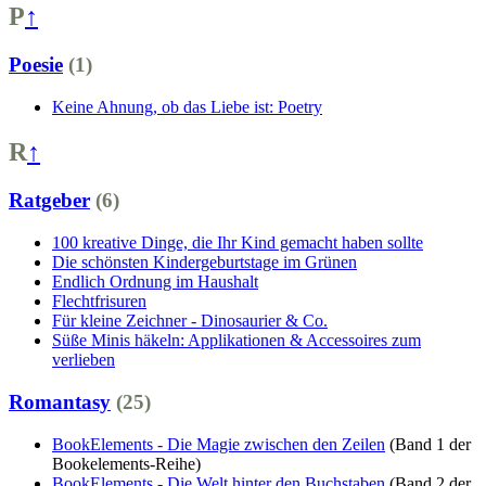
P
↑
Poesie
(1)
Keine Ahnung, ob das Liebe ist: Poetry
R
↑
Ratgeber
(6)
100 kreative Dinge, die Ihr Kind gemacht haben sollte
Die schönsten Kindergeburtstage im Grünen
Endlich Ordnung im Haushalt
Flechtfrisuren
Für kleine Zeichner - Dinosaurier & Co.
Süße Minis häkeln: Applikationen & Accessoires zum
verlieben
Romantasy
(25)
BookElements - Die Magie zwischen den Zeilen
(Band 1 der
Bookelements-Reihe)
BookElements - Die Welt hinter den Buchstaben
(Band 2 der