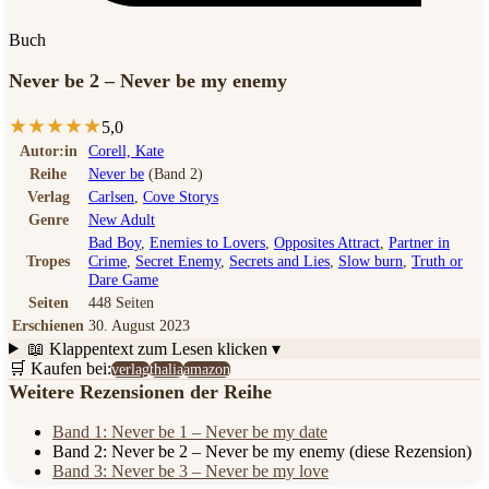
Buch
Never be 2 – Never be my enemy
★
★
★
★
★
5,0
Autor:in
Corell, Kate
Reihe
Never be
(Band 2)
Verlag
Carlsen
,
Cove Storys
Genre
New Adult
Bad Boy
,
Enemies to Lovers
,
Opposites Attract
,
Partner in
Tropes
Crime
,
Secret Enemy
,
Secrets and Lies
,
Slow burn
,
Truth or
Dare Game
Seiten
448 Seiten
Erschienen
30. August 2023
📖 Klappentext
zum Lesen klicken ▾
🛒 Kaufen bei:
verlag
thalia
amazon
Weitere Rezensionen der Reihe
Band 1: Never be 1 – Never be my date
Band 2: Never be 2 – Never be my enemy
(diese Rezension)
Band 3: Never be 3 – Never be my love