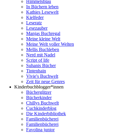
Himmelsblau
In Büchern leben
Kathies Lesewelt
Kielfeder
Leseratz
Lesezauber
Manjas Buchregal
Meine kleine Welt
Meine Welt voller Welten
Mellis Buchleben
Nerd mit Nadel
Script of life
Suhanis Bücher
Tintenhain
Vivie's Buchwelt
Zeit für neue Genres
Kinderbuchblogger*innen
Bücherglitzer
Bücherkinder
Chillys Buchwelt
Cuchkinderblog
Die Kinderbibliothek
Familienbücherei
Familienbücherei
Favolina junior