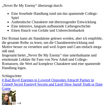
„Never Be My Enemy“ überzeugt durch:
Eine fesselnde Handlung rund um das spannende College-
Spiel
Authentische Charaktere mit überzeugender Entwicklung
Eine intensive, langsam aufbauende Liebesgeschichte
Einen Hauch von Gefahr und Unberechenbarkeit
Der Roman kann als Standalone gelesen werden, aber ich empfehle,
die gesamte Reihe zu lesen, um die Charakterentwicklung und
Motive besser zu verstehen und weil Aspen und Cam einfach mega
süß sind.
Insgesamt bietet „Never Be My Enemy“ eine unterhaltsame und
emotionale Lektüre für Fans von New Adult und College-
Romanzen, die Wert auf komplexe Charaktere und eine spannende
Handlung legen.
Schlagwörter
#
Bad Boy
#
Enemies to Lovers
#
Opposites Attract
#
Partner in
Crime
#
Secret Enemy
#
Secrets and Lies
#
Slow burn
#
Truth or Dare
Game