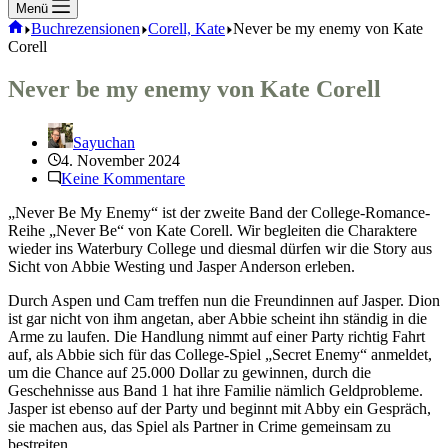
Menü
Start
Buchrezensionen
Corell, Kate
Never be my enemy von Kate
Corell
Never be my enemy von Kate Corell
Sayuchan
4. November 2024
Keine Kommentare
„Never Be My Enemy“ ist der zweite Band der College-Romance-
Reihe „Never Be“ von Kate Corell. Wir begleiten die Charaktere
wieder ins Waterbury College und diesmal dürfen wir die Story aus
Sicht von Abbie Westing und Jasper Anderson erleben.
Durch Aspen und Cam treffen nun die Freundinnen auf Jasper. Dion
ist gar nicht von ihm angetan, aber Abbie scheint ihn ständig in die
Arme zu laufen. Die Handlung nimmt auf einer Party richtig Fahrt
auf, als Abbie sich für das College-Spiel „Secret Enemy“ anmeldet,
um die Chance auf 25.000 Dollar zu gewinnen, durch die
Geschehnisse aus Band 1 hat ihre Familie nämlich Geldprobleme.
Jasper ist ebenso auf der Party und beginnt mit Abby ein Gespräch,
sie machen aus, das Spiel als Partner in Crime gemeinsam zu
bestreiten.