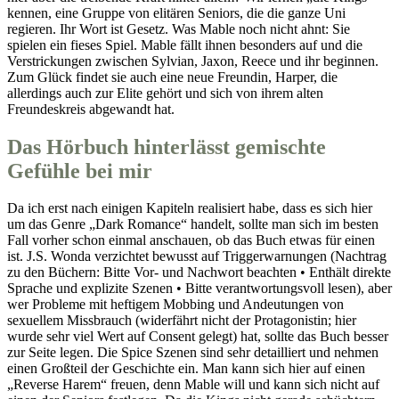
kennen, eine Gruppe von elitären Seniors, die die ganze Uni
regieren. Ihr Wort ist Gesetz. Was Mable noch nicht ahnt: Sie
spielen ein fieses Spiel. Mable fällt ihnen besonders auf und die
Verstrickungen zwischen Sylvian, Jaxon, Reece und ihr beginnen.
Zum Glück findet sie auch eine neue Freundin, Harper, die
allerdings auch zur Elite gehört und sich von ihrem alten
Freundeskreis abgewandt hat.
Das Hörbuch hinterlässt gemischte
Gefühle bei mir
Da ich erst nach einigen Kapiteln realisiert habe, dass es sich hier
um das Genre „Dark Romance“ handelt, sollte man sich im besten
Fall vorher schon einmal anschauen, ob das Buch etwas für einen
ist. J.S. Wonda verzichtet bewusst auf Triggerwarnungen (Nachtrag
zu den Büchern: Bitte Vor- und Nachwort beachten • Enthält direkte
Sprache und explizite Szenen • Bitte verantwortungsvoll lesen), aber
wer Probleme mit heftigem Mobbing und Andeutungen von
sexuellem Missbrauch (widerfährt nicht der Protagonistin; hier
wurde sehr viel Wert auf Consent gelegt) hat, sollte das Buch besser
zur Seite legen. Die Spice Szenen sind sehr detailliert und nehmen
einen Großteil der Geschichte ein. Man kann sich hier auf einen
„Reverse Harem“ freuen, denn Mable will und kann sich nicht auf