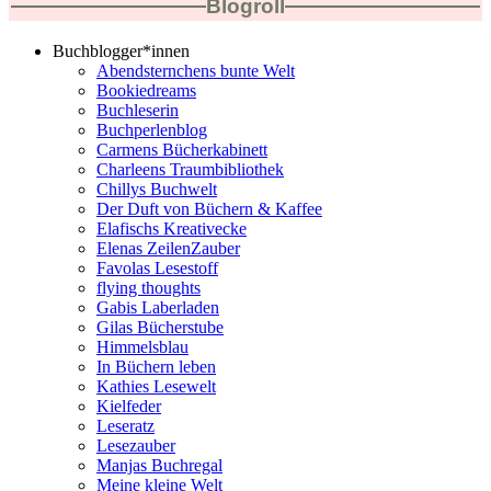
Blogroll
Buchblogger*innen
Abendsternchens bunte Welt
Bookiedreams
Buchleserin
Buchperlenblog
Carmens Bücherkabinett
Charleens Traumbibliothek
Chillys Buchwelt
Der Duft von Büchern & Kaffee
Elafischs Kreativecke
Elenas ZeilenZauber
Favolas Lesestoff
flying thoughts
Gabis Laberladen
Gilas Bücherstube
Himmelsblau
In Büchern leben
Kathies Lesewelt
Kielfeder
Leseratz
Lesezauber
Manjas Buchregal
Meine kleine Welt