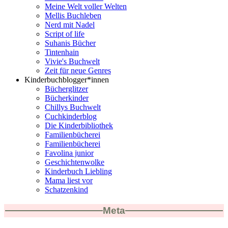
Meine Welt voller Welten
Mellis Buchleben
Nerd mit Nadel
Script of life
Suhanis Bücher
Tintenhain
Vivie's Buchwelt
Zeit für neue Genres
Kinderbuchblogger*innen
Bücherglitzer
Bücherkinder
Chillys Buchwelt
Cuchkinderblog
Die Kinderbibliothek
Familienbücherei
Familienbücherei
Favolina junior
Geschichtenwolke
Kinderbuch Liebling
Mama liest vor
Schatzenkind
Meta