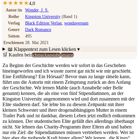
★
★
★
★
★
4,0
Autor:in
Wonder, J. S.
Reihe
Kingston University
(Band 1)
Verlag
Black Edition Verlag
,
wondaversum
Genre
Dark Romance
Seiten
495
Erschienen
28. Mai 2021
📖 Klappentext
zum Lesen klicken ▾
🛒 Kaufen bei:
schmuckausgabe
amazon
Zu Beginn der Geschichte werden wir sofort in das Geschehen
hineingeworfen und ich wusste zuerst gar nicht wie mir geschieht.
Eine Entführung? Ein Hörsaal? Bevor man zu lange rätseln kann,
führt uns die Autorin mit einem Zeitsprung zurück an den Anfang
der Geschichte. Wir lernen Mable (auch Annabelle oder Belle
genannt) kennen, die als eine von fünf Stipendiatinnen, an der
Kingston University angenommen wird und dort zusammen mit der
Elite studieren darf. Sie lebte bis zu diesem Zeitpunkt mit ihrer
kleinen Schwester und ihrer drogenabhängigen Mutter in einem
Trailer Park und ist dankbar, diesem Leben jetzt endlich entkommen
zu können. Der studentischen Elite gefällt dies allerdings überhaupt
nicht. Sie lehnen das Charity-Programm ihrer Eltern ab und haben
nur ein Ziel: die Stipendiatinnen müssen vertrieben werden. Wer ist
hier aber die treibende Kraft hinter allem? Wir lernen „die Kings“