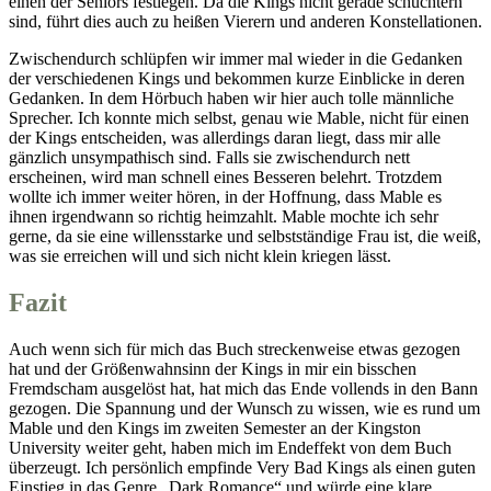
einen der Seniors festlegen. Da die Kings nicht gerade schüchtern
sind, führt dies auch zu heißen Vierern und anderen Konstellationen.
Zwischendurch schlüpfen wir immer mal wieder in die Gedanken
der verschiedenen Kings und bekommen kurze Einblicke in deren
Gedanken. In dem Hörbuch haben wir hier auch tolle männliche
Sprecher. Ich konnte mich selbst, genau wie Mable, nicht für einen
der Kings entscheiden, was allerdings daran liegt, dass mir alle
gänzlich unsympathisch sind. Falls sie zwischendurch nett
erscheinen, wird man schnell eines Besseren belehrt. Trotzdem
wollte ich immer weiter hören, in der Hoffnung, dass Mable es
ihnen irgendwann so richtig heimzahlt. Mable mochte ich sehr
gerne, da sie eine willensstarke und selbstständige Frau ist, die weiß,
was sie erreichen will und sich nicht klein kriegen lässt.
Fazit
Auch wenn sich für mich das Buch streckenweise etwas gezogen
hat und der Größenwahnsinn der Kings in mir ein bisschen
Fremdscham ausgelöst hat, hat mich das Ende vollends in den Bann
gezogen. Die Spannung und der Wunsch zu wissen, wie es rund um
Mable und den Kings im zweiten Semester an der Kingston
University weiter geht, haben mich im Endeffekt von dem Buch
überzeugt. Ich persönlich empfinde Very Bad Kings als einen guten
Einstieg in das Genre „Dark Romance“ und würde eine klare