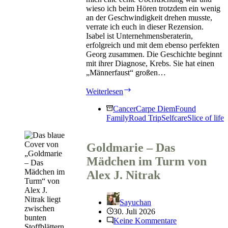
wieso ich beim Hören trotzdem ein wenig
an der Geschwindigkeit drehen musste,
verrate ich euch in dieser Rezension.
Isabel ist Unternehmensberaterin,
erfolgreich und mit dem ebenso perfekten
Georg zusammen. Die Geschichte beginnt
mit ihrer Diagnose, Krebs. Sie hat einen
„Männerfaust“ großen…
Mein
Weiterlesen
schlimmster
schönster
Cancer
Carpe Diem
Found
Sommer
Family
Road Trip
Selfcare
Slice of life
von
Stefanie
Gregg
Goldmarie – Das
Mädchen im Turm von
Alex J. Nitrak
Sayuchan
30. Juli 2026
Keine Kommentare