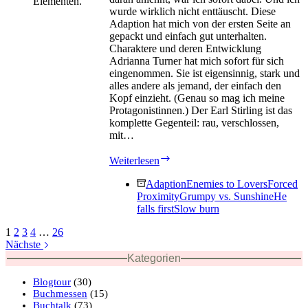
wurde wirklich nicht enttäuscht. Diese
Adaption hat mich von der ersten Seite an
gepackt und einfach gut unterhalten.
Charaktere und deren Entwicklung
Adrianna Turner hat mich sofort für sich
eingenommen. Sie ist eigensinnig, stark und
alles andere als jemand, der einfach den
Kopf einzieht. (Genau so mag ich meine
Protagonistinnen.) Der Earl Stirling ist das
komplette Gegenteil: rau, verschlossen,
mit…
Biest
Weiterlesen
der
Highlands
Adaption
Enemies to Lovers
Forced
von
Proximity
Grumpy vs. Sunshine
He
Anna
falls first
Slow burn
Jane
1
2
3
4
…
26
Greenville
Nächste
Kategorien
Blogtour
(30)
Buchmessen
(15)
Buchtalk
(73)