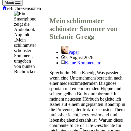
Menü
Start
Buchrezensionen
Mein schlimmster
schönster Sommer von
Stefanie Gregg
Paper
7. August 2026
Keine Kommentare
Sprecherin: Nina Koenig Was passiert,
wenn eine Unternehmensberaterin nach
einer niederschmetternden Diagnose
spontan mit einem fremden Hippie und
seinem gelben Bully durchbrennt? In
meinem neuesten Hörbuch begleite ich
Isabel auf einem ungeplanten Roadtrip in
die Provence, der trotz des ernsten Themas
unfassbar leicht, herzerwärmend und
lebensbejahend erzählt ist. Warum diese
charmante Slice-of-Life-Geschichte für
mich eine echte Überraschung war und