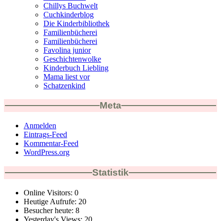
Chillys Buchwelt
Cuchkinderblog
Die Kinderbibliothek
Familienbücherei
Familienbücherei
Favolina junior
Geschichtenwolke
Kinderbuch Liebling
Mama liest vor
Schatzenkind
Meta
Anmelden
Eintrags-Feed
Kommentar-Feed
WordPress.org
Statistik
Online Visitors:
0
Heutige Aufrufe:
20
Besucher heute:
8
Yesterday's Views:
20