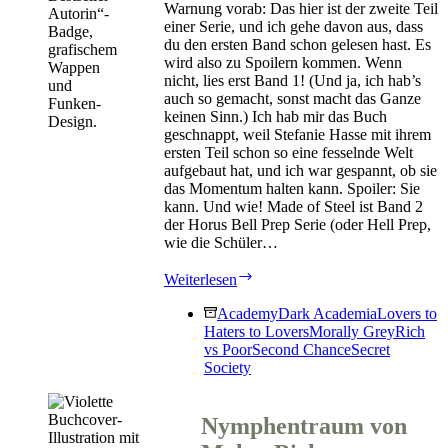
Warnung vorab: Das hier ist der zweite Teil
einer Serie, und ich gehe davon aus, dass
du den ersten Band schon gelesen hast. Es
wird also zu Spoilern kommen. Wenn
nicht, lies erst Band 1! (Und ja, ich hab’s
auch so gemacht, sonst macht das Ganze
keinen Sinn.) Ich hab mir das Buch
geschnappt, weil Stefanie Hasse mit ihrem
ersten Teil schon so eine fesselnde Welt
aufgebaut hat, und ich war gespannt, ob sie
das Momentum halten kann. Spoiler: Sie
kann. Und wie! Made of Steel ist Band 2
der Horus Bell Prep Serie (oder Hell Prep,
wie die Schüler…
Made
Weiterlesen
of
Steel
Academy
Dark Academia
Lovers to
von
Haters to Lovers
Morally Grey
Rich
Stefanie
vs Poor
Second Chance
Secret
Hasse
Society
Nymphentraum von