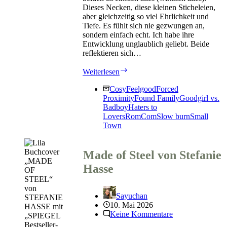
Dieses Necken, diese kleinen Sticheleien,
aber gleichzeitig so viel Ehrlichkeit und
Tiefe. Es fühlt sich nie gezwungen an,
sondern einfach echt. Ich habe ihre
Entwicklung unglaublich geliebt. Beide
reflektieren sich…
A
Weiterlesen
Feeling
of
Cosy
Feelgood
Forced
Spring
Proximity
Found Family
Goodgirl vs.
von
Badboy
Haters to
Emma
Lovers
RomCom
Slow burn
Small
Wagner
Town
Made of Steel von Stefanie
Hasse
Sayuchan
10. Mai 2026
Keine Kommentare