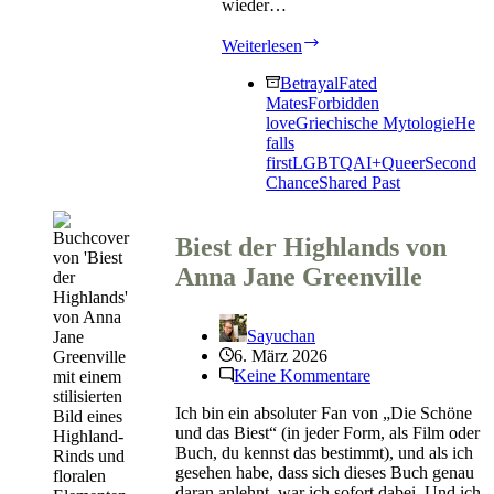
wieder…
Nymphentraum
Weiterlesen
von
Malou
Betrayal
Fated
Bichon
Mates
Forbidden
love
Griechische Mytologie
He
falls
first
LGBTQAI+
Queer
Second
Chance
Shared Past
Biest der Highlands von
Anna Jane Greenville
Sayuchan
6. März 2026
Keine Kommentare
Ich bin ein absoluter Fan von „Die Schöne
und das Biest“ (in jeder Form, als Film oder
Buch, du kennst das bestimmt), und als ich
gesehen habe, dass sich dieses Buch genau
daran anlehnt, war ich sofort dabei. Und ich