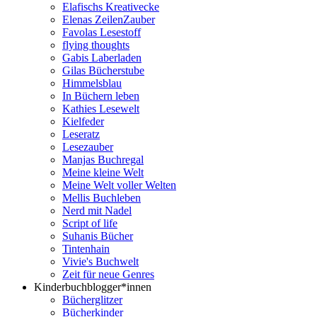
Elafischs Kreativecke
Elenas ZeilenZauber
Favolas Lesestoff
flying thoughts
Gabis Laberladen
Gilas Bücherstube
Himmelsblau
In Büchern leben
Kathies Lesewelt
Kielfeder
Leseratz
Lesezauber
Manjas Buchregal
Meine kleine Welt
Meine Welt voller Welten
Mellis Buchleben
Nerd mit Nadel
Script of life
Suhanis Bücher
Tintenhain
Vivie's Buchwelt
Zeit für neue Genres
Kinderbuchblogger*innen
Bücherglitzer
Bücherkinder