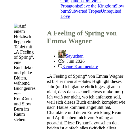
von
Companions
Oblivious
Alex
Protagonist
Save the Kingdom
Slow
J.
burn
Subverted Tropes
Unrequited
Nitrak
Love
A Feeling of Spring von
Emma Wagner
Sayuchan
9. Juni 2026
Keine Kommentare
„A Feeling of Spring“ von Emma Wagner
ist bisher mein absolutes Highlight dieses
Jahr (und ich glaube ehrlich gesagt auch
nicht, dass da so schnell etwas rankommt).
Ich weiß gar nicht, wo ich anfangen soll,
weil sich dieses Buch einfach komplett wie
nach Hause kommen angefühlt hat.
Charaktere und deren Entwicklung Evan
und April haben mich von Anfang an
gecatcht. Diese Dynamik zwischen den
beiden ist einfach alles (wirklich alles).