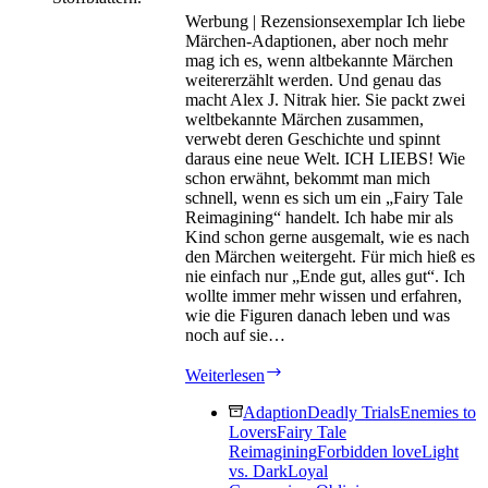
Werbung | Rezensionsexemplar Ich liebe
Märchen-Adaptionen, aber noch mehr
mag ich es, wenn altbekannte Märchen
weitererzählt werden. Und genau das
macht Alex J. Nitrak hier. Sie packt zwei
weltbekannte Märchen zusammen,
verwebt deren Geschichte und spinnt
daraus eine neue Welt. ICH LIEBS! Wie
schon erwähnt, bekommt man mich
schnell, wenn es sich um ein „Fairy Tale
Reimagining“ handelt. Ich habe mir als
Kind schon gerne ausgemalt, wie es nach
den Märchen weitergeht. Für mich hieß es
nie einfach nur „Ende gut, alles gut“. Ich
wollte immer mehr wissen und erfahren,
wie die Figuren danach leben und was
noch auf sie…
Goldmarie
Weiterlesen
–
Das
Adaption
Deadly Trials
Enemies to
Mädchen
Lovers
Fairy Tale
im
Reimagining
Forbidden love
Light
Turm
vs. Dark
Loyal