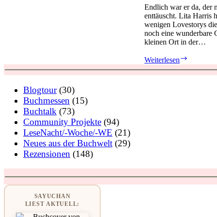
Endlich war er da, der 
enttäuscht. Lita Harris
wenigen Lovestorys die
noch eine wunderbare G
kleinen Ort in der…
Soul
Weiterlesen
Surfing:
Marla
und
Blogtour
(30)
Jesse
Buchmessen
(15)
von
Buchtalk
(73)
Lita
Harris
Community Projekte
(94)
LeseNacht/-Woche/-WE
(21)
Neues aus der Buchwelt
(29)
Rezensionen
(148)
SAYUCHAN
LIEST AKTUELL: