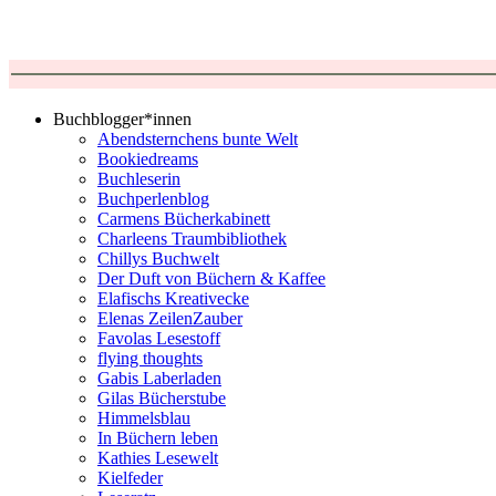
Buchblogger*innen
Abendsternchens bunte Welt
Bookiedreams
Buchleserin
Buchperlenblog
Carmens Bücherkabinett
Charleens Traumbibliothek
Chillys Buchwelt
Der Duft von Büchern & Kaffee
Elafischs Kreativecke
Elenas ZeilenZauber
Favolas Lesestoff
flying thoughts
Gabis Laberladen
Gilas Bücherstube
Himmelsblau
In Büchern leben
Kathies Lesewelt
Kielfeder