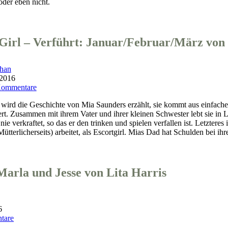
oder eben nicht.
Girl – Verführt: Januar/Februar/März von
han
 2016
Kommentare
 wird die Geschichte von Mia Saunders erzählt, sie kommt aus einfache
. Zusammen mit ihrem Vater und ihrer kleinen Schwester lebt sie in La
r nie verkraftet, so das er den trinken und spielen verfallen ist. Letzt
(Mütterlicherseits) arbeitet, als Escortgirl. Mias Dad hat Schulden be
lendar
rl
Marla und Jesse von Lita Harris
rführt:
nuar/Februar/März
n
ia
6
unders
tare