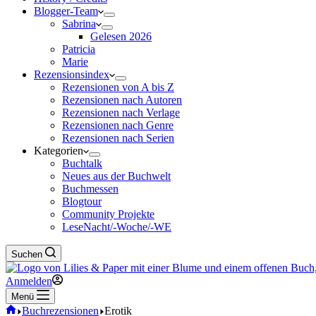
Blogger-Team
Sabrina
Gelesen 2026
Patricia
Marie
Rezensionsindex
Rezensionen von A bis Z
Rezensionen nach Autoren
Rezensionen nach Verlage
Rezensionen nach Genre
Rezensionen nach Serien
Kategorien
Buchtalk
Neues aus der Buchwelt
Buchmessen
Blogtour
Community Projekte
LeseNacht/-Woche/-WE
Suchen
Anmelden
Menü
Start
Buchrezensionen
Erotik