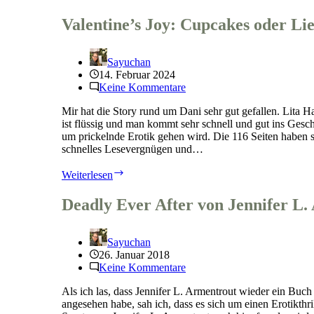
Valentine’s Joy: Cupcakes oder Li
Sayuchan
14. Februar 2024
Keine Kommentare
Mir hat die Story rund um Dani sehr gut gefallen. Lita H
ist flüssig und man kommt sehr schnell und gut ins Gesch
um prickelnde Erotik gehen wird. Die 116 Seiten haben si
schnelles Lesevergnügen und…
Valentine’s
Weiterlesen
Joy:
Cupcakes
Deadly Ever After von Jennifer L.
oder
Liebe?
von
Sayuchan
Lita
26. Januar 2018
Harris
Keine Kommentare
Als ich las, dass Jennifer L. Armentrout wieder ein Buch
angesehen habe, sah ich, dass es sich um einen Erotikthri