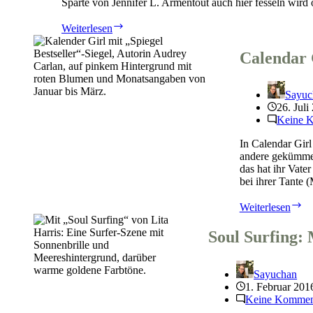
Sparte von Jennifer L. Armentout auch hier fesseln wird 
Deadly
Weiterlesen
Ever
After
Calendar 
von
Jennifer
L.
Sayuc
Armentrout
26. Juli
Keine 
In Calendar Girl
andere gekümmert
das hat ihr Vate
bei ihrer Tante 
Ca
Weiterlesen
Gi
–
Soul Surfing: 
Ve
Ja
vo
Sayuchan
M
1. Februar 201
Sa
Keine Kommen