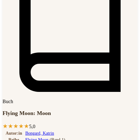
Buch
Flying Moon: Moon
★
★
★
★
★
5,0
Autor:in
Bongard, Katrin
Reihe
Flying Moon
(Band 1)