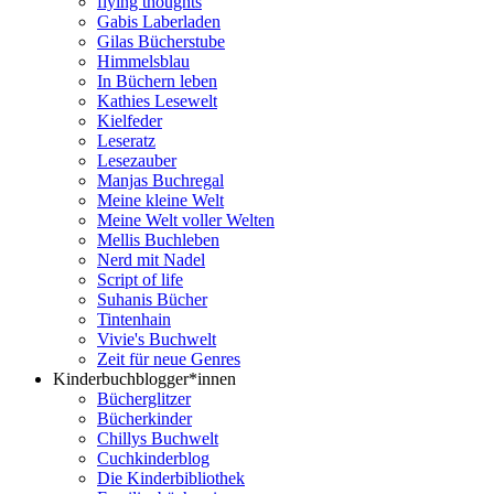
flying thoughts
Gabis Laberladen
Gilas Bücherstube
Himmelsblau
In Büchern leben
Kathies Lesewelt
Kielfeder
Leseratz
Lesezauber
Manjas Buchregal
Meine kleine Welt
Meine Welt voller Welten
Mellis Buchleben
Nerd mit Nadel
Script of life
Suhanis Bücher
Tintenhain
Vivie's Buchwelt
Zeit für neue Genres
Kinderbuchblogger*innen
Bücherglitzer
Bücherkinder
Chillys Buchwelt
Cuchkinderblog
Die Kinderbibliothek