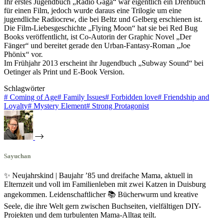
Ihr erstes Jugendbuch „Radio Gaga“ war eigentlich ein Drehbuch
für einen Film, jedoch wurde daraus eine Trilogie um eine
jugendliche Radiocrew, die bei Beltz und Gelberg erschienen ist.
Die Film-Liebesgeschichte „Flying Moon“ hat sie bei Red Bug
Books veröffentlicht, ist Co-Autorin der Graphic Novel „Der
Fänger“ und bereitet gerade den Urban-Fantasy-Roman „Joe
Phönix“ vor.
Im Frühjahr 2013 erscheint ihr Jugendbuch „Subway Sound“ bei
Oetinger als Print und E-Book Version.
Schlagwörter
#
Coming of Age
#
Family Issues
#
Forbidden love
#
Friendship and
Loyalty
#
Mystery Element
#
Strong Protagonist
Sayuchan
✨ Neujahrskind | Baujahr ’85 und dreifache Mama, aktuell in
Elternzeit und voll im Familienleben mit zwei Katzen in Duisburg
angekommen. Leidenschaftlicher 📚 Bücherwurm und kreative
Seele, die ihre Welt gern zwischen Buchseiten, vielfältigen DIY-
Projekten und dem turbulenten Mama-Alltag teilt.