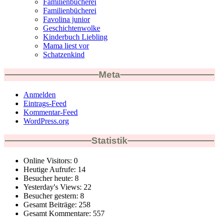
Familienbücherei
Familienbücherei
Favolina junior
Geschichtenwolke
Kinderbuch Liebling
Mama liest vor
Schatzenkind
Meta
Anmelden
Eintrags-Feed
Kommentar-Feed
WordPress.org
Statistik
Online Visitors:
0
Heutige Aufrufe:
14
Besucher heute:
8
Yesterday's Views:
22
Besucher gestern:
8
Gesamt Beiträge:
258
Gesamt Kommentare:
557