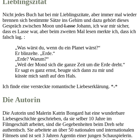
Lieblingszitat
Nicht jedes Buch hat bei mir Lieblingszitate, aber immer mal wieder
brennen sich bestimmte Sätze ins Gehirn und dazu gehört dieses
Gespräch zwischen Moon und
Lasse
Johann, ich war mir sicher,
dass es Lasse war, aber beim zweiten Mal lesen merkte ich, dass ich
falsch lag. :
„Was wärst du, wenn du ein Planet wärst?“
Er blinzelte. „Erde.“
„Erde? Warum?“
„Weil der Mond sich die ganze Zeit um die Erde dreht.“
Er sagt es ganz ernst, beugte sich dann zu mir und
küsste mich sanft auf den Hals.
Ich finde eine versteckte romantische Liebeserklärung. *-*
Die Autorin
Die Autorin und Malerin Katrin Bongard hat eine wunderbare
Liebesgeschichte geschrieben, da sie selber 10 Jahre im
Filmgeschäft arbeitet, sind die Gegebenheiten beim Dreh sehr
authentisch. Sie arbeitete an über 50 nationalen und internationalen
Filmsets und ist seit 3 Jahren Agentin einer jungen Schauspielerin.