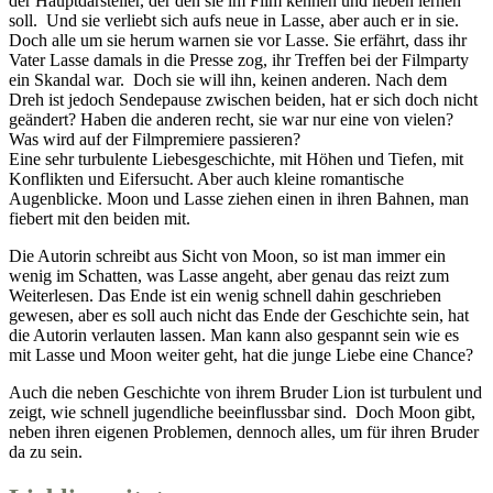
der Hauptdarsteller, der den sie im Film kennen und lieben lernen
soll. Und sie verliebt sich aufs neue in Lasse, aber auch er in sie.
Doch alle um sie herum warnen sie vor Lasse. Sie erfährt, dass ihr
Vater Lasse damals in die Presse zog, ihr Treffen bei der Filmparty
ein Skandal war. Doch sie will ihn, keinen anderen. Nach dem
Dreh ist jedoch Sendepause zwischen beiden, hat er sich doch nicht
geändert? Haben die anderen recht, sie war nur eine von vielen?
Was wird auf der Filmpremiere passieren?
Eine sehr turbulente Liebesgeschichte, mit Höhen und Tiefen, mit
Konflikten und Eifersucht. Aber auch kleine romantische
Augenblicke. Moon und Lasse ziehen einen in ihren Bahnen, man
fiebert mit den beiden mit.
Die Autorin schreibt aus Sicht von Moon, so ist man immer ein
wenig im Schatten, was Lasse angeht, aber genau das reizt zum
Weiterlesen. Das Ende ist ein wenig schnell dahin geschrieben
gewesen, aber es soll auch nicht das Ende der Geschichte sein, hat
die Autorin verlauten lassen. Man kann also gespannt sein wie es
mit Lasse und Moon weiter geht, hat die junge Liebe eine Chance?
Auch die neben Geschichte von ihrem Bruder Lion ist turbulent und
zeigt, wie schnell jugendliche beeinflussbar sind. Doch Moon gibt,
neben ihren eigenen Problemen, dennoch alles, um für ihren Bruder
da zu sein.