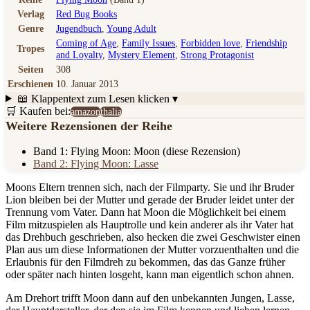
Verlag
Red Bug Books
Genre
Jugendbuch
,
Young Adult
Coming of Age
,
Family Issues
,
Forbidden love
,
Friendship
Tropes
and Loyalty
,
Mystery Element
,
Strong Protagonist
Seiten
308
Erschienen
10. Januar 2013
📖 Klappentext
zum Lesen klicken ▾
🛒 Kaufen bei:
amazon
thalia
Weitere Rezensionen der Reihe
Band 1: Flying Moon: Moon
(diese Rezension)
Band 2: Flying Moon: Lasse
Moons Eltern trennen sich, nach der Filmparty. Sie und ihr Bruder
Lion bleiben bei der Mutter und gerade der Bruder leidet unter der
Trennung vom Vater. Dann hat Moon die Möglichkeit bei einem
Film mitzuspielen als Hauptrolle und kein anderer als ihr Vater hat
das Drehbuch geschrieben, also hecken die zwei Geschwister einen
Plan aus um diese Informationen der Mutter vorzuenthalten und die
Erlaubnis für den Filmdreh zu bekommen, das das Ganze früher
oder später nach hinten losgeht, kann man eigentlich schon ahnen.
Am Drehort trifft Moon dann auf den unbekannten Jungen, Lasse,