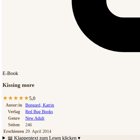
E-Book
Kissing more
★
★
★
★
★
5,0
Autor:in
Bongard, Katrin
Verlag
Red Bug Books
Genre
New Adult
Seiten
246
Erschienen
29. April 2014
📖 Klappentext
zum Lesen klicken ▾