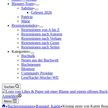
Blogger-Team
Sabrina
Gelesen 2026
Patricia
Marie
Rezensionsindex
Rezensionen von A bis Z
Rezensionen nach Autoren
Rezensionen nach Verlage
Rezensionen nach Genre
Rezensionen nach Serien
Kategorien
Buchtalk
Neues aus der Buchwelt
Buchmessen
Blogtour
Community Projekte
LeseNacht/-Woche/-WE
Suchen
Anmelden
Menü
Start
Buchrezensionen
Bongard, Katrin
Kissing more von Katrin Bon