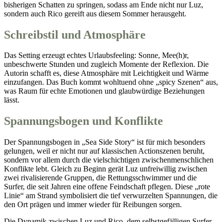
bisherigen Schatten zu springen, sodass am Ende nicht nur Luz,
sondern auch Rico gereift aus diesem Sommer herausgeht.
Schreibstil und Atmosphäre
Das Setting erzeugt echtes Urlaubsfeeling: Sonne, Mee(h)r,
unbeschwerte Stunden und zugleich Momente der Reflexion. Die
Autorin schafft es, diese Atmosphäre mit Leichtigkeit und Wärme
einzufangen. Das Buch kommt wohltuend ohne „spicy Szenen“ aus,
was Raum für echte Emotionen und glaubwürdige Beziehungen
lässt.
Spannungsbogen und Konflikte
Der Spannungsbogen in „Sea Side Story“ ist für mich besonders
gelungen, weil er nicht nur auf klassischen Actionszenen beruht,
sondern vor allem durch die vielschichtigen zwischenmenschlichen
Konflikte lebt. Gleich zu Beginn gerät Luz unfreiwillig zwischen
zwei rivalisierende Gruppen, die Rettungsschwimmer und die
Surfer, die seit Jahren eine offene Feindschaft pflegen. Diese „rote
Linie“ am Strand symbolisiert die tief verwurzelten Spannungen, die
den Ort prägen und immer wieder für Reibungen sorgen.
Die Dynamik zwischen Luz und Rico, dem selbstgefälligen Surfer,