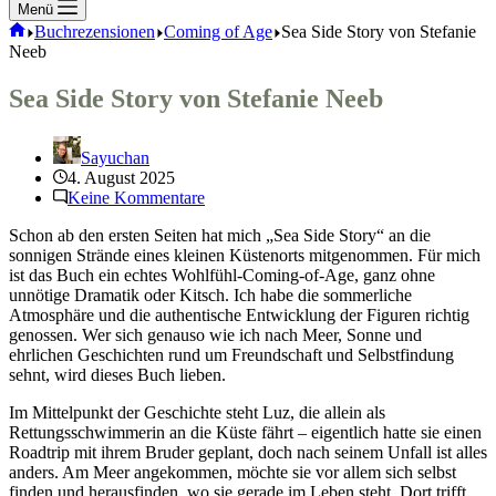
Menü
Start
Buchrezensionen
Coming of Age
Sea Side Story von Stefanie
Neeb
Sea Side Story von Stefanie Neeb
Sayuchan
4. August 2025
Keine Kommentare
Schon ab den ersten Seiten hat mich „Sea Side Story“ an die
sonnigen Strände eines kleinen Küstenorts mitgenommen. Für mich
ist das Buch ein echtes Wohlfühl-Coming-of-Age, ganz ohne
unnötige Dramatik oder Kitsch. Ich habe die sommerliche
Atmosphäre und die authentische Entwicklung der Figuren richtig
genossen. Wer sich genauso wie ich nach Meer, Sonne und
ehrlichen Geschichten rund um Freundschaft und Selbstfindung
sehnt, wird dieses Buch lieben.
Im Mittelpunkt der Geschichte steht Luz, die allein als
Rettungsschwimmerin an die Küste fährt – eigentlich hatte sie einen
Roadtrip mit ihrem Bruder geplant, doch nach seinem Unfall ist alles
anders. Am Meer angekommen, möchte sie vor allem sich selbst
finden und herausfinden, wo sie gerade im Leben steht. Dort trifft