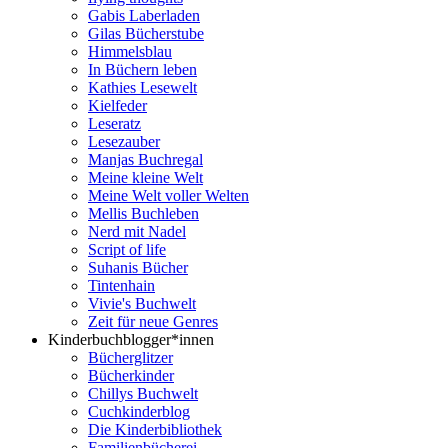
Gabis Laberladen
Gilas Bücherstube
Himmelsblau
In Büchern leben
Kathies Lesewelt
Kielfeder
Leseratz
Lesezauber
Manjas Buchregal
Meine kleine Welt
Meine Welt voller Welten
Mellis Buchleben
Nerd mit Nadel
Script of life
Suhanis Bücher
Tintenhain
Vivie's Buchwelt
Zeit für neue Genres
Kinderbuchblogger*innen
Bücherglitzer
Bücherkinder
Chillys Buchwelt
Cuchkinderblog
Die Kinderbibliothek
Familienbücherei