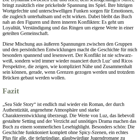
bringt zusätzlich eine prickelnde Spannung ins Spiel. Ihre hitzigen
Wortgefechte und unterschwelligen Funken sorgen für Emotionen,
die zugleich unterhaltsam und echt wirken. Dabei bleibt das Buch
nah an den Figuren und ihren inneren Konflikten: Es geht um
Loyalität, Verständigung und das Ringen um eigene Werte in einer
geteilten Gemeinschaft.
Diese Mischung aus äußeren Spannungen zwischen den Gruppen
und den persönlichen Entwicklungen macht die Geschichte für mich
besonders spannend und lesenswert. Der Konflikt ist nie schwarz-
weiß, sondern wird immer wieder nuanciert durch Luz’ und Ricos
Perspektive, die zeigen, wie kompliziert Nähe und Zusammenhalt
sein können, gerade, wenn Grenzen gezogen werden und trotzdem
Brücken gebaut werden wollen.
Fazit
„Sea Side Story“ ist endlich mal wieder ein Roman, der durch
Authentizität, angenehme Atmosphäre und starke
Charakterentwicklung überzeugt. Die Werte von Luz, das liebevoll
gestaltete Setting und der Verzicht auf unnötiges Drama machen das
Buch zu einem sommerlichen Lesehighlight. Besonders schön: Die
Geschichte funktioniert komplett ohne Spicy-Szenen, ein echtes
Plus für alle, die tiefgründige, glaubwürdige Jugendromane zu