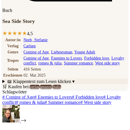
Buch
Sea Side Story
★
★
★
★
★
4,5
Autor:in
Neeb, Stefanie
Verlag
Carlsen
Genre
Coming of Age
,
Liebesroman
,
Young Adult
Coming of Age
,
Enemies to Lovers
,
Forbidden love
,
Loyalty
Tropes
conflict
,
romeo & julia
,
Summer romance
,
West side story
Seiten
416 Seiten
Erschienen
02. Mai 2025
📖 Klappentext
zum Lesen klicken ▾
🛒 Kaufen bei:
verlag
amazon
thalia
Schlagwörter
#
Coming of Age
#
Enemies to Lovers
#
Forbidden love
#
Loyalty
conflict
#
romeo & julia
#
Summer romance
#
West side story