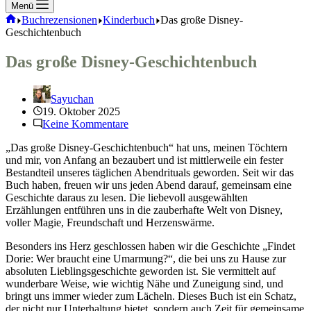
Menü
Start
Buchrezensionen
Kinderbuch
Das große Disney-
Geschichtenbuch
Das große Disney-Geschichtenbuch
Sayuchan
19. Oktober 2025
Keine Kommentare
„Das große Disney-Geschichtenbuch“ hat uns, meinen Töchtern
und mir, von Anfang an bezaubert und ist mittlerweile ein fester
Bestandteil unseres täglichen Abendrituals geworden. Seit wir das
Buch haben, freuen wir uns jeden Abend darauf, gemeinsam eine
Geschichte daraus zu lesen. Die liebevoll ausgewählten
Erzählungen entführen uns in die zauberhafte Welt von Disney,
voller Magie, Freundschaft und Herzenswärme.
Besonders ins Herz geschlossen haben wir die Geschichte „Findet
Dorie: Wer braucht eine Umarmung?“, die bei uns zu Hause zur
absoluten Lieblingsgeschichte geworden ist. Sie vermittelt auf
wunderbare Weise, wie wichtig Nähe und Zuneigung sind, und
bringt uns immer wieder zum Lächeln. Dieses Buch ist ein Schatz,
der nicht nur Unterhaltung bietet, sondern auch Zeit für gemeinsame