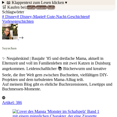
📖 Klappentext
zum Lesen klicken ▾
🛒 Kaufen bei:
verlag
amazon
thalia
Schlagwörter
#
Disney
#
Disney-Magie
#
Gute-Nacht-Geschichten
#
Vorlesegeschichten
Sayuchan
✨ Neujahrskind | Baujahr ’85 und dreifache Mama, aktuell in
Elternzeit und voll im Familienleben mit zwei Katzen in Duisburg
angekommen. Leidenschaftlicher 📚 Bücherwurm und kreative
Seele, die ihre Welt gern zwischen Buchseiten, vielfältigen DIY-
Projekten und dem turbulenten Mama-Alltag teilt.
Auf meinem Blog gibt es ehrliche Buchrezensionen, Lesetipps und
Buchmessen-Momente.
Artikel: 386