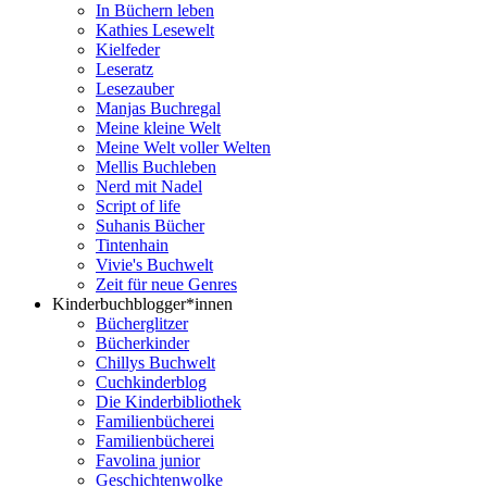
In Büchern leben
Kathies Lesewelt
Kielfeder
Leseratz
Lesezauber
Manjas Buchregal
Meine kleine Welt
Meine Welt voller Welten
Mellis Buchleben
Nerd mit Nadel
Script of life
Suhanis Bücher
Tintenhain
Vivie's Buchwelt
Zeit für neue Genres
Kinderbuchblogger*innen
Bücherglitzer
Bücherkinder
Chillys Buchwelt
Cuchkinderblog
Die Kinderbibliothek
Familienbücherei
Familienbücherei
Favolina junior
Geschichtenwolke