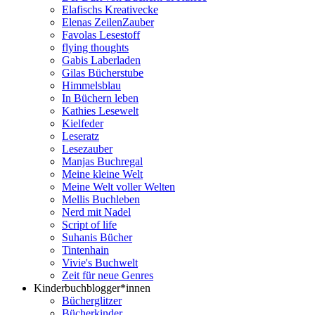
Elafischs Kreativecke
Elenas ZeilenZauber
Favolas Lesestoff
flying thoughts
Gabis Laberladen
Gilas Bücherstube
Himmelsblau
In Büchern leben
Kathies Lesewelt
Kielfeder
Leseratz
Lesezauber
Manjas Buchregal
Meine kleine Welt
Meine Welt voller Welten
Mellis Buchleben
Nerd mit Nadel
Script of life
Suhanis Bücher
Tintenhain
Vivie's Buchwelt
Zeit für neue Genres
Kinderbuchblogger*innen
Bücherglitzer
Bücherkinder