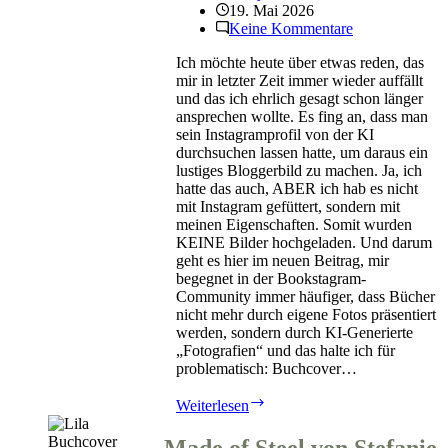
19. Mai 2026
Keine Kommentare
Ich möchte heute über etwas reden, das
mir in letzter Zeit immer wieder auffällt
und das ich ehrlich gesagt schon länger
ansprechen wollte. Es fing an, dass man
sein Instagramprofil von der KI
durchsuchen lassen hatte, um daraus ein
lustiges Bloggerbild zu machen. Ja, ich
hatte das auch, ABER ich hab es nicht
mit Instagram gefüttert, sondern mit
meinen Eigenschaften. Somit wurden
KEINE Bilder hochgeladen. Und darum
geht es hier im neuen Beitrag, mir
begegnet in der Bookstagram-
Community immer häufiger, dass Bücher
nicht mehr durch eigene Fotos präsentiert
werden, sondern durch KI-Generierte
„Fotografien“ und das halte ich für
problematisch: Buchcover…
KI
Weiterlesen
generierte
Beitragsbilder