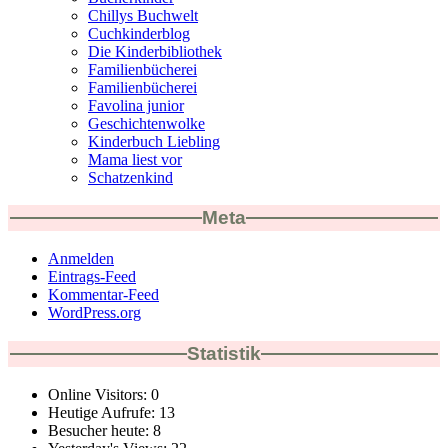
Chillys Buchwelt
Cuchkinderblog
Die Kinderbibliothek
Familienbücherei
Familienbücherei
Favolina junior
Geschichtenwolke
Kinderbuch Liebling
Mama liest vor
Schatzenkind
Meta
Anmelden
Eintrags-Feed
Kommentar-Feed
WordPress.org
Statistik
Online Visitors:
0
Heutige Aufrufe:
13
Besucher heute:
8