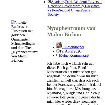
Steel
Academy
Dark Academia
Lovers to
von
Haters to Lovers
Morally Grey
Rich
Stefanie
vs Poor
Second Chance
Secret
Hasse
Society
Nymphentraum von
Malou Bichon
Liliesandpaper
19. April 2026
Keine Kommentare
Ich habe mich wirklich sehr auf
dieses Buch gefreut. Band 1
Musenrausch hat mich schon gut
abgeholt und deshalb war für mich
ziemlich schnell klar, dass ich auch
bei der Fortsetzung wieder mit dabei
bin. Ich mag diese Mischung aus
Mythologie, Magie und Gefühlen ja
sowieso total gern und genau das hat
mich hier wieder direkt neugierig