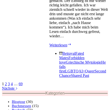
gemacht. Der Einstieg ist mir wieder
richtig leicht gefallen. Ich war
ziemlich schnell wieder in dieser Welt
drin und musste gar nicht erst lange
ankommen (Was ich einfach sehr
liebe, einfach „nach Hause
kommen“). Ich habe mich beim
Lesen einfach durchweg gefreut,
wieder…
Nymphentraum
Weiterlesen
von
Malou
Betrayal
Fated
Bichon
Mates
Forbidden
love
Griechische Mytologie
He
falls
first
LGBTQAI+
Queer
Second
Chance
Shared Past
1
2
3
4
…
69
Nächste
Kategorien
Blogtour
(30)
Buchmessen
(15)
Buchtalk
(73)