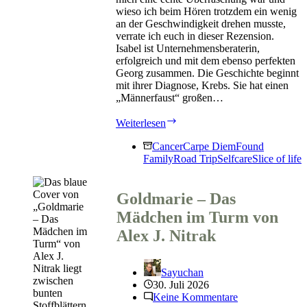
wieso ich beim Hören trotzdem ein wenig
an der Geschwindigkeit drehen musste,
verrate ich euch in dieser Rezension.
Isabel ist Unternehmensberaterin,
erfolgreich und mit dem ebenso perfekten
Georg zusammen. Die Geschichte beginnt
mit ihrer Diagnose, Krebs. Sie hat einen
„Männerfaust“ großen…
Mein
Weiterlesen
schlimmster
schönster
Cancer
Carpe Diem
Found
Sommer
Family
Road Trip
Selfcare
Slice of life
von
Stefanie
Gregg
Goldmarie – Das
Mädchen im Turm von
Alex J. Nitrak
Sayuchan
30. Juli 2026
Keine Kommentare