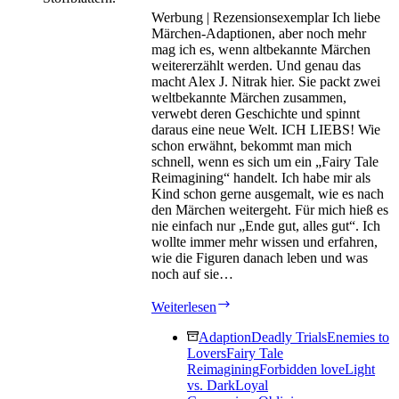
Werbung | Rezensionsexemplar Ich liebe
Märchen-Adaptionen, aber noch mehr
mag ich es, wenn altbekannte Märchen
weitererzählt werden. Und genau das
macht Alex J. Nitrak hier. Sie packt zwei
weltbekannte Märchen zusammen,
verwebt deren Geschichte und spinnt
daraus eine neue Welt. ICH LIEBS! Wie
schon erwähnt, bekommt man mich
schnell, wenn es sich um ein „Fairy Tale
Reimagining“ handelt. Ich habe mir als
Kind schon gerne ausgemalt, wie es nach
den Märchen weitergeht. Für mich hieß es
nie einfach nur „Ende gut, alles gut“. Ich
wollte immer mehr wissen und erfahren,
wie die Figuren danach leben und was
noch auf sie…
Goldmarie
Weiterlesen
–
Das
Adaption
Deadly Trials
Enemies to
Mädchen
Lovers
Fairy Tale
im
Reimagining
Forbidden love
Light
Turm
vs. Dark
Loyal