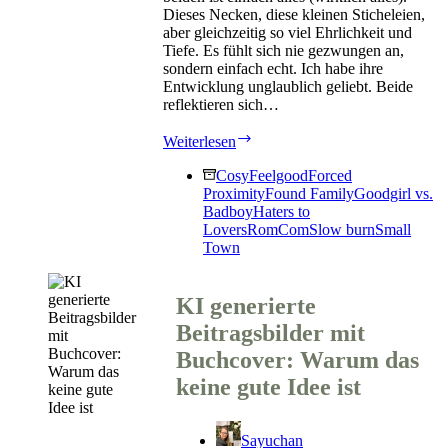
Dieses Necken, diese kleinen Sticheleien,
aber gleichzeitig so viel Ehrlichkeit und
Tiefe. Es fühlt sich nie gezwungen an,
sondern einfach echt. Ich habe ihre
Entwicklung unglaublich geliebt. Beide
reflektieren sich…
A
Weiterlesen
Feeling
of
Cosy
Feelgood
Forced
Spring
Proximity
Found Family
Goodgirl vs.
von
Badboy
Haters to
Emma
Lovers
RomCom
Slow burn
Small
Wagner
Town
KI generierte
Beitragsbilder mit
Buchcover: Warum das
keine gute Idee ist
Sayuchan