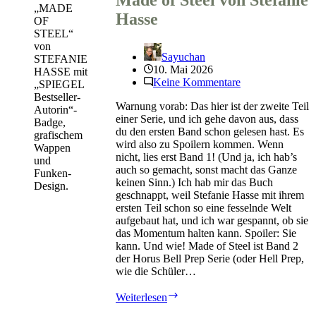
Made of Steel von Stefanie
mit
Hasse
Buchcover:
Warum
das
keine
Sayuchan
gute
10. Mai 2026
Idee
Keine Kommentare
ist
Warnung vorab: Das hier ist der zweite Teil
einer Serie, und ich gehe davon aus, dass
du den ersten Band schon gelesen hast. Es
wird also zu Spoilern kommen. Wenn
nicht, lies erst Band 1! (Und ja, ich hab’s
auch so gemacht, sonst macht das Ganze
keinen Sinn.) Ich hab mir das Buch
geschnappt, weil Stefanie Hasse mit ihrem
ersten Teil schon so eine fesselnde Welt
aufgebaut hat, und ich war gespannt, ob sie
das Momentum halten kann. Spoiler: Sie
kann. Und wie! Made of Steel ist Band 2
der Horus Bell Prep Serie (oder Hell Prep,
wie die Schüler…
Made
Weiterlesen
of