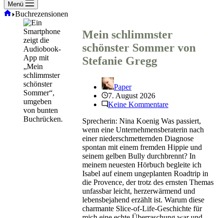
Menü
Start
Buchrezensionen
Mein schlimmster
schönster Sommer von
Stefanie Gregg
Paper
7. August 2026
Keine Kommentare
Sprecherin: Nina Koenig Was passiert,
wenn eine Unternehmensberaterin nach
einer niederschmetternden Diagnose
spontan mit einem fremden Hippie und
seinem gelben Bully durchbrennt? In
meinem neuesten Hörbuch begleite ich
Isabel auf einem ungeplanten Roadtrip in
die Provence, der trotz des ernsten Themas
unfassbar leicht, herzerwärmend und
lebensbejahend erzählt ist. Warum diese
charmante Slice-of-Life-Geschichte für
mich eine echte Überraschung war und