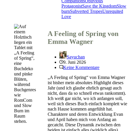
von
Companions
Oblivious
Alex
Protagonist
Save the Kingdom
Slow
J.
burn
Subverted Tropes
Unrequited
Nitrak
Love
A Feeling of Spring von
Emma Wagner
Sayuchan
9. Juni 2026
Keine Kommentare
„A Feeling of Spring“ von Emma Wagner
ist bisher mein absolutes Highlight dieses
Jahr (und ich glaube ehrlich gesagt auch
nicht, dass da so schnell etwas rankommt).
Ich weiß gar nicht, wo ich anfangen soll,
weil sich dieses Buch einfach komplett wie
nach Hause kommen angefühlt hat.
Charaktere und deren Entwicklung Evan
und April haben mich von Anfang an
gecatcht. Diese Dynamik zwischen den
beiden ist einfach alles (wirklich alles).