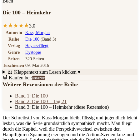
Buch
Die 100 – Heimkehr
★
★
★
★
★
3,0
Autor:in
Kass, Morgan
Reihe
Die 100
(Band 3)
Verlag
Heyne>fliegt
Genre
Dystopie
Seiten
320 Seiten
Erschienen
09. Mai 2016
📖 Klappentext
zum Lesen klicken ▾
🛒 Kaufen bei:
amazon
Weitere Rezensionen der Reihe
Band 1: Die 100
Band 2: Die 100 – Tag 21
Band 3: Die 100 – Heimkehr
(diese Rezension)
Der Schreibstil von Kass Morgan bleibt flüssig und jugendlich leicht
lesbar, was die Serie grundsätzlich sympathisch macht. Man fliegt
durch die Kapitel, weil die Perspektivwechsel zwischen den
Hauptfiguren Spannung erzeugen und die Action-Szenen kurz und