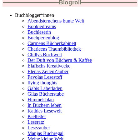
Blogroll
Buchblogger*innen
Abendsternchens bunte Welt
Bookiedreams
Buchleserin
Buchperlenblog
Carmens Bücherkabinett
Charleens Traumbibliothek
Chillys Buchwelt
Der Duft von Büchern & Kaffee
Elafischs Kreativecke
Elenas ZeilenZauber
Favolas Lesestoff
flying thoughts
Gabis Laberladen
Gilas Bücherstube
Himmelsblau
In Büchern leben
Kathies Lesewelt
Kielfeder
Leseratz
Lesezauber
Manjas Buchregal
Meine kleine Welt