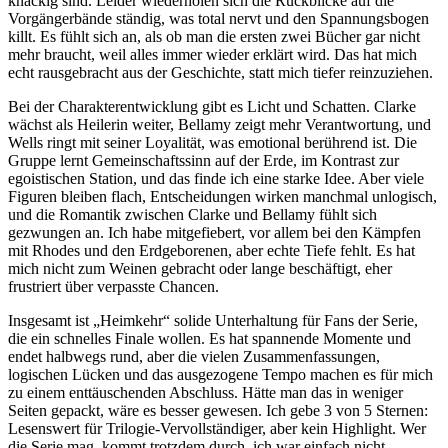
knackig sind. Leider wiederholen sich die Rückblicke auf die
Vorgängerbände ständig, was total nervt und den Spannungsbogen
killt. Es fühlt sich an, als ob man die ersten zwei Bücher gar nicht
mehr braucht, weil alles immer wieder erklärt wird. Das hat mich
echt rausgebracht aus der Geschichte, statt mich tiefer reinzuziehen.
Bei der Charakterentwicklung gibt es Licht und Schatten. Clarke
wächst als Heilerin weiter, Bellamy zeigt mehr Verantwortung, und
Wells ringt mit seiner Loyalität, was emotional berührend ist. Die
Gruppe lernt Gemeinschaftssinn auf der Erde, im Kontrast zur
egoistischen Station, und das finde ich eine starke Idee. Aber viele
Figuren bleiben flach, Entscheidungen wirken manchmal unlogisch,
und die Romantik zwischen Clarke und Bellamy fühlt sich
gezwungen an. Ich habe mitgefiebert, vor allem bei den Kämpfen
mit Rhodes und den Erdgeborenen, aber echte Tiefe fehlt. Es hat
mich nicht zum Weinen gebracht oder lange beschäftigt, eher
frustriert über verpasste Chancen.
Insgesamt ist „Heimkehr“ solide Unterhaltung für Fans der Serie,
die ein schnelles Finale wollen. Es hat spannende Momente und
endet halbwegs rund, aber die vielen Zusammenfassungen,
logischen Lücken und das ausgezogene Tempo machen es für mich
zu einem enttäuschenden Abschluss. Hätte man das in weniger
Seiten gepackt, wäre es besser gewesen. Ich gebe 3 von 5 Sternen:
Lesenswert für Trilogie-Vervollständiger, aber kein Highlight. Wer
die Serie mag, kommt trotzdem durch, ich war einfach nicht