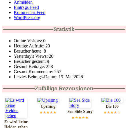
Anmelden
Eintrags-Feed
Kommentar-Feed
WordPress.org
Statistik
Online Visitors:
0
Heutige Aufrufe:
20
Besucher heute:
8
Yesterday's Views:
20
Besucher gestern:
9
Gesamt Beiträge:
258
Gesamt Kommentare:
557
Letztes Beitrags-Datum:
19. Mai 2026
Zufällige Rezensionen
Uprising
Die 100
Sea Side Story
★★★★★
★★★★☆
★★★★★
Es wird keine
Helden geben