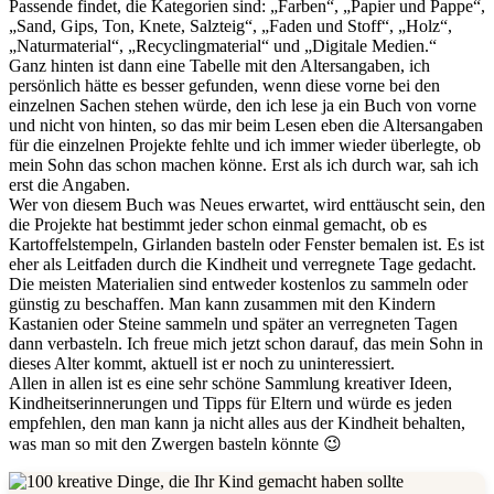
Passende findet, die Kategorien sind: „Farben“, „Papier und Pappe“,
„Sand, Gips, Ton, Knete, Salzteig“, „Faden und Stoff“, „Holz“,
„Naturmaterial“, „Recyclingmaterial“ und „Digitale Medien.“
Ganz hinten ist dann eine Tabelle mit den Altersangaben, ich
persönlich hätte es besser gefunden, wenn diese vorne bei den
einzelnen Sachen stehen würde, den ich lese ja ein Buch von vorne
und nicht von hinten, so das mir beim Lesen eben die Altersangaben
für die einzelnen Projekte fehlte und ich immer wieder überlegte, ob
mein Sohn das schon machen könne. Erst als ich durch war, sah ich
erst die Angaben.
Wer von diesem Buch was Neues erwartet, wird enttäuscht sein, den
die Projekte hat bestimmt jeder schon einmal gemacht, ob es
Kartoffelstempeln, Girlanden basteln oder Fenster bemalen ist. Es ist
eher als Leitfaden durch die Kindheit und verregnete Tage gedacht.
Die meisten Materialien sind entweder kostenlos zu sammeln oder
günstig zu beschaffen. Man kann zusammen mit den Kindern
Kastanien oder Steine sammeln und später an verregneten Tagen
dann verbasteln. Ich freue mich jetzt schon darauf, das mein Sohn in
dieses Alter kommt, aktuell ist er noch zu uninteressiert.
Allen in allen ist es eine sehr schöne Sammlung kreativer Ideen,
Kindheitserinnerungen und Tipps für Eltern und würde es jeden
empfehlen, den man kann ja nicht alles aus der Kindheit behalten,
was man so mit den Zwergen basteln könnte 😉