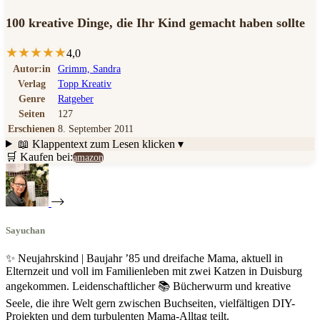
100 kreative Dinge, die Ihr Kind gemacht haben sollte
★
★
★
★
★
4,0
Autor:in
Grimm, Sandra
Verlag
Topp Kreativ
Genre
Ratgeber
Seiten
127
Erschienen
8. September 2011
📖 Klappentext
zum Lesen klicken ▾
🛒 Kaufen bei:
amazon
Sayuchan
✨ Neujahrskind | Baujahr ’85 und dreifache Mama, aktuell in
Elternzeit und voll im Familienleben mit zwei Katzen in Duisburg
angekommen. Leidenschaftlicher 📚 Bücherwurm und kreative
Seele, die ihre Welt gern zwischen Buchseiten, vielfältigen DIY-
Projekten und dem turbulenten Mama-Alltag teilt.