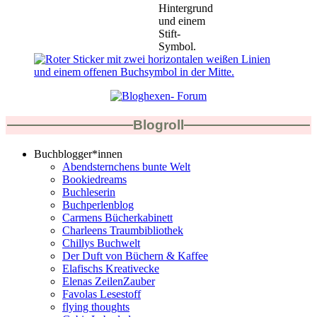
Blogroll
Buchblogger*innen
Abendsternchens bunte Welt
Bookiedreams
Buchleserin
Buchperlenblog
Carmens Bücherkabinett
Charleens Traumbibliothek
Chillys Buchwelt
Der Duft von Büchern & Kaffee
Elafischs Kreativecke
Elenas ZeilenZauber
Favolas Lesestoff
flying thoughts