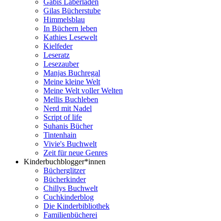
Gabis Laberladen
Gilas Bücherstube
Himmelsblau
In Büchern leben
Kathies Lesewelt
Kielfeder
Leseratz
Lesezauber
Manjas Buchregal
Meine kleine Welt
Meine Welt voller Welten
Mellis Buchleben
Nerd mit Nadel
Script of life
Suhanis Bücher
Tintenhain
Vivie's Buchwelt
Zeit für neue Genres
Kinderbuchblogger*innen
Bücherglitzer
Bücherkinder
Chillys Buchwelt
Cuchkinderblog
Die Kinderbibliothek
Familienbücherei