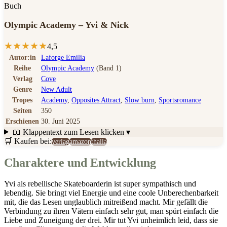
Buch
Olympic Academy – Yvi & Nick
★
★
★
★
★
4,5
Autor:in
Laforge Emilia
Reihe
Olympic Academy
(Band 1)
Verlag
Cove
Genre
New Adult
Tropes
Academy
,
Opposites Attract
,
Slow burn
,
Sportsromance
Seiten
350
Erschienen
30. Juni 2025
📖 Klappentext
zum Lesen klicken ▾
🛒 Kaufen bei:
verlag
amazon
thalia
Charaktere und Entwicklung
Yvi als rebellische Skateboarderin ist super sympathisch und
lebendig. Sie bringt viel Energie und eine coole Unberechenbarkeit
mit, die das Lesen unglaublich mitreißend macht. Mir gefällt die
Verbindung zu ihren Vätern einfach sehr gut, man spürt einfach die
Liebe und Zuneigung der drei. Mir tut Yvi unheimlich leid, dass sie