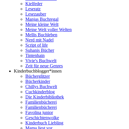
Kielfeder
Leseratz
Lesezauber
Manjas Buchregal
Meine kleine Welt
Meine Welt voller Welten
Mellis Buchleben
Nerd mit Nadel
Script of life
Suhanis Bücher
Tintenhain
Vivie's Buchwelt
Zeit für neue Genres
Kinderbuchblogger*innen
Bücherglitzer
Bücherkinder
Chillys Buchwelt
Cuchkinderblog
Die Kinderbibliothek
Familienbücherei
Familienbücherei
Favolina junior
Geschichtenwolke
Kinderbuch Liebling
Mama liest vor