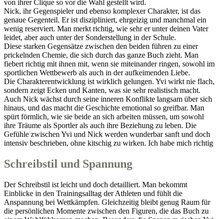
von ihrer Clique so vor die Wahl gestellt wird.
Nick, ihr Gegenspieler und ebenso komplexer Charakter, ist das
genaue Gegenteil. Er ist diszipliniert, ehrgeizig und manchmal ein
wenig reserviert. Man merkt richtig, wie sehr er unter deinen Vater
leidet, aber auch unter der Sonderstellung in der Schule.
Diese starken Gegensätze zwischen den beiden führen zu einer
prickelnden Chemie, die sich durch das ganze Buch zieht. Man
fiebert richtig mit ihnen mit, wenn sie miteinander ringen, sowohl im
sportlichen Wettbewerb als auch in der aufkeimenden Liebe.
Die Charakterentwicklung ist wirklich gelungen. Yvi wirkt nie flach,
sondern zeigt Ecken und Kanten, was sie sehr realistisch macht.
Auch Nick wächst durch seine inneren Konflikte langsam über sich
hinaus, und das macht die Geschichte emotional so greifbar. Man
spürt förmlich, wie sie beide an sich arbeiten müssen, um sowohl
ihre Träume als Sportler als auch ihre Beziehung zu leben. Die
Gefühle zwischen Yvi und Nick werden wunderbar sanft und doch
intensiv beschrieben, ohne kitschig zu wirken. Ich habe mich richtig
Schreibstil und Spannung
Der Schreibstil ist leicht und doch detailliert. Man bekommt
Einblicke in den Trainingsalltag der Athleten und fühlt die
Anspannung bei Wettkämpfen. Gleichzeitig bleibt genug Raum für
die persönlichen Momente zwischen den Figuren, die das Buch zu