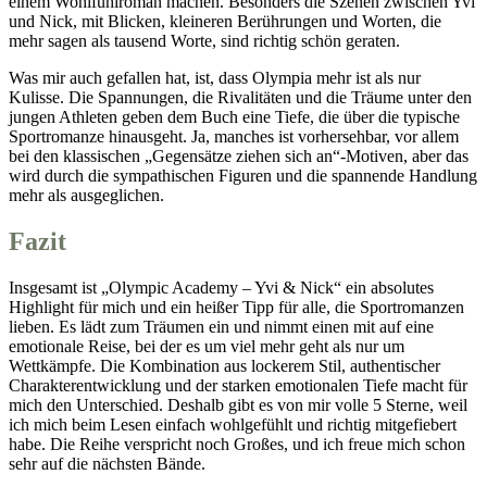
einem Wohlfühlroman machen. Besonders die Szenen zwischen Yvi
und Nick, mit Blicken, kleineren Berührungen und Worten, die
mehr sagen als tausend Worte, sind richtig schön geraten.
Was mir auch gefallen hat, ist, dass Olympia mehr ist als nur
Kulisse. Die Spannungen, die Rivalitäten und die Träume unter den
jungen Athleten geben dem Buch eine Tiefe, die über die typische
Sportromanze hinausgeht. Ja, manches ist vorhersehbar, vor allem
bei den klassischen „Gegensätze ziehen sich an“-Motiven, aber das
wird durch die sympathischen Figuren und die spannende Handlung
mehr als ausgeglichen.
Fazit
Insgesamt ist „Olympic Academy – Yvi & Nick“ ein absolutes
Highlight für mich und ein heißer Tipp für alle, die Sportromanzen
lieben. Es lädt zum Träumen ein und nimmt einen mit auf eine
emotionale Reise, bei der es um viel mehr geht als nur um
Wettkämpfe. Die Kombination aus lockerem Stil, authentischer
Charakterentwicklung und der starken emotionalen Tiefe macht für
mich den Unterschied. Deshalb gibt es von mir volle 5 Sterne, weil
ich mich beim Lesen einfach wohlgefühlt und richtig mitgefiebert
habe. Die Reihe verspricht noch Großes, und ich freue mich schon
sehr auf die nächsten Bände.