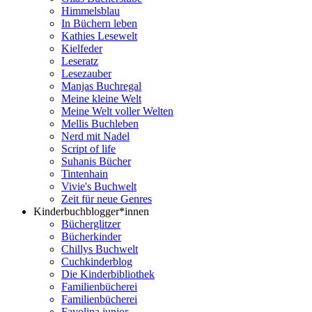
Himmelsblau
In Büchern leben
Kathies Lesewelt
Kielfeder
Leseratz
Lesezauber
Manjas Buchregal
Meine kleine Welt
Meine Welt voller Welten
Mellis Buchleben
Nerd mit Nadel
Script of life
Suhanis Bücher
Tintenhain
Vivie's Buchwelt
Zeit für neue Genres
Kinderbuchblogger*innen
Bücherglitzer
Bücherkinder
Chillys Buchwelt
Cuchkinderblog
Die Kinderbibliothek
Familienbücherei
Familienbücherei
Favolina junior