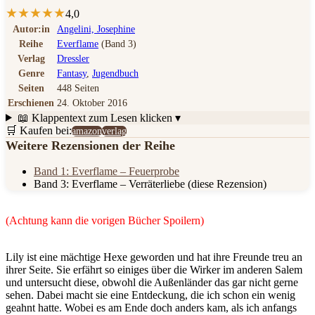
★
★
★
★
★
4,0
Autor:in
Angelini, Josephine
Reihe
Everflame
(Band 3)
Verlag
Dressler
Genre
Fantasy
,
Jugendbuch
Seiten
448 Seiten
Erschienen
24. Oktober 2016
📖 Klappentext
zum Lesen klicken ▾
🛒 Kaufen bei:
amazon
verlag
Weitere Rezensionen der Reihe
Band 1: Everflame – Feuerprobe
Band 3: Everflame – Verräterliebe
(diese Rezension)
(Achtung kann die vorigen Bücher Spoilern)
Lily ist eine mächtige Hexe geworden und hat ihre Freunde treu an
ihrer Seite. Sie erfährt so einiges über die Wirker im anderen Salem
und untersucht diese, obwohl die Außenländer das gar nicht gerne
sehen. Dabei macht sie eine Entdeckung, die ich schon ein wenig
geahnt hatte. Wobei es am Ende doch anders kam, als ich anfangs