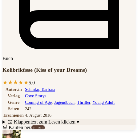
Buch
Kolibriküsse (Kiss of your Dreams)
★
★
★
★
★
5,0
Autor:in
Schinko, Barbara
Verlag
Cove Storys
Genre
Coming of Age
,
Jugendbuch
,
Thriller
,
Young Adult
Seiten
242
Erschienen
4. August 2016
📖 Klappentext
zum Lesen klicken ▾
🛒 Kaufen bei:
amazon