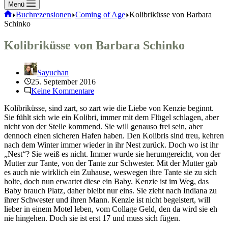
Menü
Start
Buchrezensionen
Coming of Age
Kolibriküsse von Barbara
Schinko
Kolibriküsse von Barbara Schinko
Sayuchan
25. September 2016
Keine Kommentare
Kolibriküsse, sind zart, so zart wie die Liebe von Kenzie beginnt.
Sie fühlt sich wie ein Kolibri, immer mit dem Flügel schlagen, aber
nicht von der Stelle kommend. Sie will genauso frei sein, aber
dennoch einen sicheren Hafen haben. Den Kolibris sind treu, kehren
nach dem Winter immer wieder in ihr Nest zurück. Doch wo ist ihr
„Nest“? Sie weiß es nicht. Immer wurde sie herumgereicht, von der
Mutter zur Tante, von der Tante zur Schwester. Mit der Mutter gab
es auch nie wirklich ein Zuhause, weswegen ihre Tante sie zu sich
holte, doch nun erwartet diese ein Baby. Kenzie ist im Weg, das
Baby brauch Platz, daher bleibt nur eins. Sie zieht nach Indiana zu
ihrer Schwester und ihren Mann. Kenzie ist nicht begeistert, will
lieber in einem Motel leben, vom Collage Geld, den da wird sie eh
nie hingehen. Doch sie ist erst 17 und muss sich fügen.