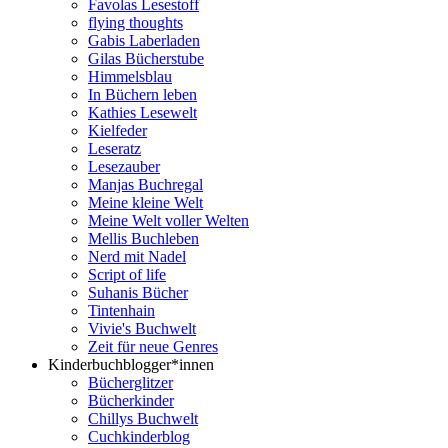
Favolas Lesestoff
flying thoughts
Gabis Laberladen
Gilas Bücherstube
Himmelsblau
In Büchern leben
Kathies Lesewelt
Kielfeder
Leseratz
Lesezauber
Manjas Buchregal
Meine kleine Welt
Meine Welt voller Welten
Mellis Buchleben
Nerd mit Nadel
Script of life
Suhanis Bücher
Tintenhain
Vivie's Buchwelt
Zeit für neue Genres
Kinderbuchblogger*innen
Bücherglitzer
Bücherkinder
Chillys Buchwelt
Cuchkinderblog