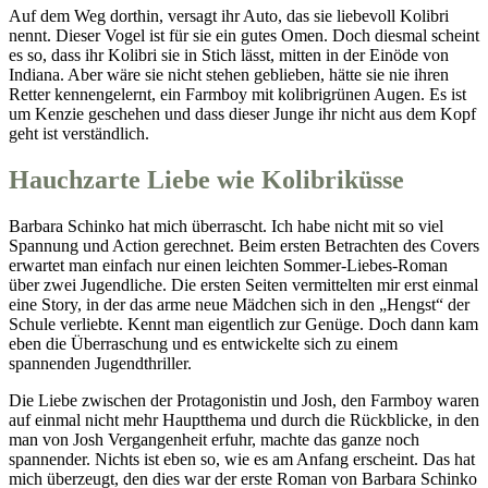
Auf dem Weg dorthin, versagt ihr Auto, das sie liebevoll Kolibri
nennt. Dieser Vogel ist für sie ein gutes Omen. Doch diesmal scheint
es so, dass ihr Kolibri sie in Stich lässt, mitten in der Einöde von
Indiana. Aber wäre sie nicht stehen geblieben, hätte sie nie ihren
Retter kennengelernt, ein Farmboy mit kolibrigrünen Augen. Es ist
um Kenzie geschehen und dass dieser Junge ihr nicht aus dem Kopf
geht ist verständlich.
Hauchzarte Liebe wie Kolibriküsse
Barbara Schinko hat mich überrascht. Ich habe nicht mit so viel
Spannung und Action gerechnet. Beim ersten Betrachten des Covers
erwartet man einfach nur einen leichten Sommer-Liebes-Roman
über zwei Jugendliche. Die ersten Seiten vermittelten mir erst einmal
eine Story, in der das arme neue Mädchen sich in den „Hengst“ der
Schule verliebte. Kennt man eigentlich zur Genüge. Doch dann kam
eben die Überraschung und es entwickelte sich zu einem
spannenden Jugendthriller.
Die Liebe zwischen der Protagonistin und Josh, den Farmboy waren
auf einmal nicht mehr Hauptthema und durch die Rückblicke, in den
man von Josh Vergangenheit erfuhr, machte das ganze noch
spannender. Nichts ist eben so, wie es am Anfang erscheint. Das hat
mich überzeugt, den dies war der erste Roman von Barbara Schinko