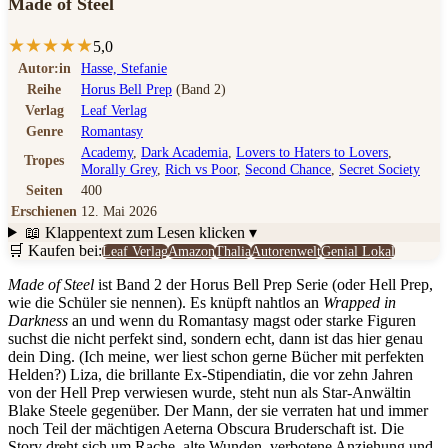
Made of Steel
★
★
★
★
★
5,0
Autor:in
Hasse, Stefanie
Reihe
Horus Bell Prep
(Band 2)
Verlag
Leaf Verlag
Genre
Romantasy
Academy
,
Dark Academia
,
Lovers to Haters to Lovers
,
Tropes
Morally Grey
,
Rich vs Poor
,
Second Chance
,
Secret Society
Seiten
400
Erschienen
12. Mai 2026
📖 Klappentext
zum Lesen klicken ▾
🛒 Kaufen bei:
Leaf Verlag
Amazon
Thalia
Autorenwelt
Genial Lokal
Made of Steel
ist Band 2 der Horus Bell Prep Serie (oder Hell Prep,
wie die Schüler sie nennen). Es knüpft nahtlos an
Wrapped in
Darkness
an und wenn du Romantasy magst oder starke Figuren
suchst die nicht perfekt sind, sondern echt, dann ist das hier genau
dein Ding. (Ich meine, wer liest schon gerne Bücher mit perfekten
Helden?) Liza, die brillante Ex-Stipendiatin, die vor zehn Jahren
von der Hell Prep verwiesen wurde, steht nun als Star-Anwältin
Blake Steele gegenüber. Der Mann, der sie verraten hat und immer
noch Teil der mächtigen Aeterna Obscura Bruderschaft ist. Die
Story dreht sich um Rache, alte Wunden, verbotene Anziehung und