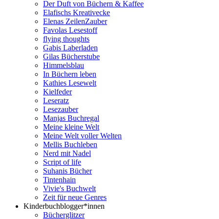
Der Duft von Büchern & Kaffee
Elafischs Kreativecke
Elenas ZeilenZauber
Favolas Lesestoff
flying thoughts
Gabis Laberladen
Gilas Bücherstube
Himmelsblau
In Büchern leben
Kathies Lesewelt
Kielfeder
Leseratz
Lesezauber
Manjas Buchregal
Meine kleine Welt
Meine Welt voller Welten
Mellis Buchleben
Nerd mit Nadel
Script of life
Suhanis Bücher
Tintenhain
Vivie's Buchwelt
Zeit für neue Genres
Kinderbuchblogger*innen
Bücherglitzer