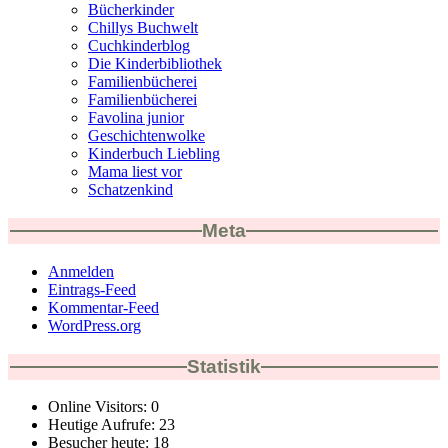
Bücherkinder
Chillys Buchwelt
Cuchkinderblog
Die Kinderbibliothek
Familienbücherei
Familienbücherei
Favolina junior
Geschichtenwolke
Kinderbuch Liebling
Mama liest vor
Schatzenkind
Meta
Anmelden
Eintrags-Feed
Kommentar-Feed
WordPress.org
Statistik
Online Visitors:
0
Heutige Aufrufe:
23
Besucher heute:
18