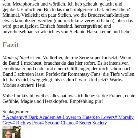
sein. Metaphorisch und wörtlich. Ich hab geheult, gelacht und
gejubelt. Einfach ein Buch das mich mitgerissen hat. Schwächen?
Minimal. Vielleicht ein paar Stellen, wo die Bruderschaft-Intrigen
etwas kompliziert werden (und mich kurz verwirrt haben), aber das
wird gut aufgelöst. Einfach fesselnd, herzergreifend und
unvorhersehbar, so wie ich es von Stefanie Hasse kenne und liebe.
Fazit
Made of Steel
ist ein Volltreffer, der die Serie super fortsetzt. Wenn
du Band 1 mochtest, brauchst du das hier sofort. Es ist intensiver,
emotionaler und endet mit einem Cliffhanger, der mich schon nach
Band 3 schreien lässt. Perfekt für Romantasy-Fans, die Tiefe wollen.
Ich hab’s nicht weggelegt, bis es durch war. Und jetzt? Warte-
Modus aktiviert! Heul.
Volle Punktzahl, weil es alles hat, was ich liebe: starke Frauen, echte
Gefühle, Magie und Herzklopfen. Empfehlung pur!
Schlagwörter
#
Academy
#
Dark Academia
#
Lovers to Haters to Lovers
#
Morally
Grey
#
Rich vs Poor
#
Second Chance
#
Secret Society