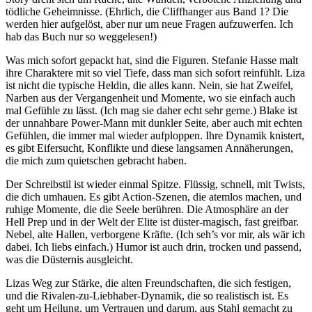
tödliche Geheimnisse. (Ehrlich, die Cliffhanger aus Band 1? Die
werden hier aufgelöst, aber nur um neue Fragen aufzuwerfen. Ich
hab das Buch nur so weggelesen!)
Was mich sofort gepackt hat, sind die Figuren. Stefanie Hasse malt
ihre Charaktere mit so viel Tiefe, dass man sich sofort reinfühlt. Liza
ist nicht die typische Heldin, die alles kann. Nein, sie hat Zweifel,
Narben aus der Vergangenheit und Momente, wo sie einfach auch
mal Gefühle zu lässt. (Ich mag sie daher echt sehr gerne.) Blake ist
der unnahbare Power-Mann mit dunkler Seite, aber auch mit echten
Gefühlen, die immer mal wieder aufploppen. Ihre Dynamik knistert,
es gibt Eifersucht, Konflikte und diese langsamen Annäherungen,
die mich zum quietschen gebracht haben.
Der Schreibstil ist wieder einmal Spitze. Flüssig, schnell, mit Twists,
die dich umhauen. Es gibt Action-Szenen, die atemlos machen, und
ruhige Momente, die die Seele berühren. Die Atmosphäre an der
Hell Prep und in der Welt der Elite ist düster-magisch, fast greifbar.
Nebel, alte Hallen, verborgene Kräfte. (Ich seh’s vor mir, als wär ich
dabei. Ich liebs einfach.) Humor ist auch drin, trocken und passend,
was die Düsternis ausgleicht.
Lizas Weg zur Stärke, die alten Freundschaften, die sich festigen,
und die Rivalen-zu-Liebhaber-Dynamik, die so realistisch ist. Es
geht um Heilung, um Vertrauen und darum, aus Stahl gemacht zu