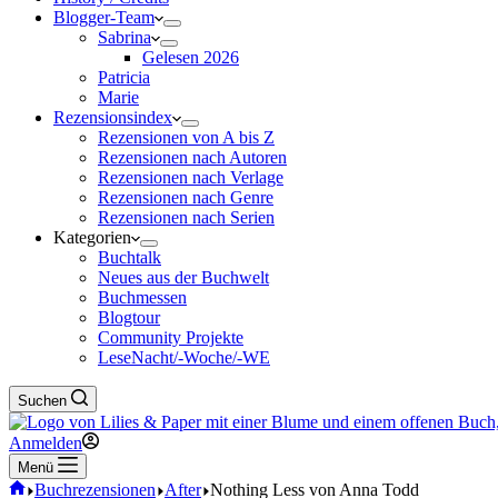
Blogger-Team
Sabrina
Gelesen 2026
Patricia
Marie
Rezensionsindex
Rezensionen von A bis Z
Rezensionen nach Autoren
Rezensionen nach Verlage
Rezensionen nach Genre
Rezensionen nach Serien
Kategorien
Buchtalk
Neues aus der Buchwelt
Buchmessen
Blogtour
Community Projekte
LeseNacht/-Woche/-WE
Suchen
Anmelden
Menü
Start
Buchrezensionen
After
Nothing Less von Anna Todd