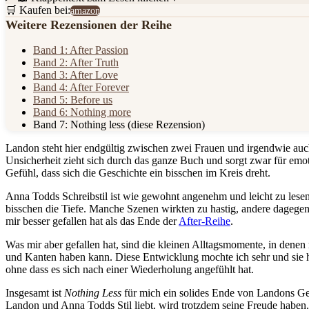
🛒 Kaufen bei:
amazon
Weitere Rezensionen der Reihe
Band 1: After Passion
Band 2: After Truth
Band 3: After Love
Band 4: After Forever
Band 5: Before us
Band 6: Nothing more
Band 7: Nothing less
(diese Rezension)
Landon steht hier endgültig zwischen zwei Frauen und irgendwie auch 
Unsicherheit zieht sich durch das ganze Buch und sorgt zwar für emo
Gefühl, dass sich die Geschichte ein bisschen im Kreis dreht.
Anna Todds Schreibstil ist wie gewohnt angenehm und leicht zu lesen. 
bisschen die Tiefe. Manche Szenen wirkten zu hastig, andere dagegen
mir besser gefallen hat als das Ende der
After-Reihe
.
Was mir aber gefallen hat, sind die kleinen Alltagsmomente, in denen 
und Kanten haben kann. Diese Entwicklung mochte ich sehr und sie h
ohne dass es sich nach einer Wiederholung angefühlt hat.
Insgesamt ist
Nothing Less
für mich ein solides Ende von Landons Ges
Landon und Anna Todds Stil liebt, wird trotzdem seine Freude haben