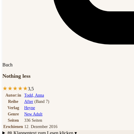
Buch
Nothing less
★
★
★
★
★
3,5
Autor:in
Todd, Anna
Reihe
After
(Band 7)
Verlag
Heyne
Genre
New Adult
Seiten
336 Seiten
Erschienen
12. Dezember 2016
📖 Klappentext
zum Lesen klicken ▾