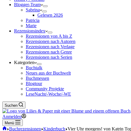
Blogger-Team
Sabrina
Gelesen 2026
Patricia
Marie
Rezensionsindex
Rezensionen von A bis Z
Rezensionen nach Autoren
Rezensionen nach Verlage
Rezensionen nach Genre
Rezensionen nach Serien
Kategorien
Buchtalk
Neues aus der Buchwelt
Buchmessen
Blogtour
Community Projekte
LeseNacht/-Woche/-WE
Suchen
Anmelden
Menü
Start
Buchrezensionen
Kinderbuch
Vier Uhr morgens! von Katrin Topsc