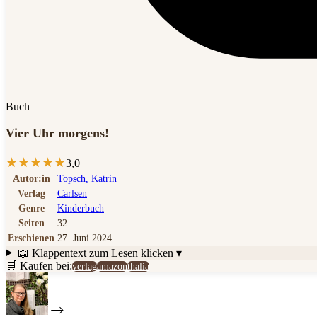
Buch
Vier Uhr morgens!
★
★
★
★
★
3,0
Autor:in
Topsch, Katrin
Verlag
Carlsen
Genre
Kinderbuch
Seiten
32
Erschienen
27. Juni 2024
📖 Klappentext
zum Lesen klicken ▾
🛒 Kaufen bei:
verlag
amazon
thalia