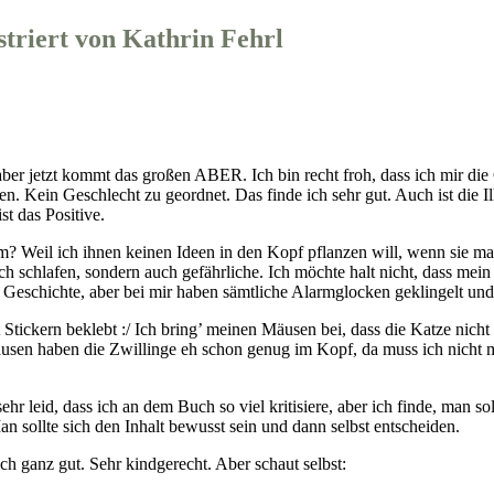
striert von Kathrin Fehrl
, aber jetzt kommt das großen ABER. Ich bin recht froh, dass ich mir d
Kein Geschlecht zu geordnet. Das finde ich sehr gut. Auch ist die Illu
st das Positive.
m? Weil ich ihnen keinen Ideen in den Kopf pflanzen will, wenn sie mal
chlafen, sondern auch gefährliche. Ich möchte halt nicht, dass mein 
Geschichte, aber bei mir haben sämtliche Alarmglocken geklingelt und 
t Stickern beklebt :/ Ich bring’ meinen Mäusen bei, dass die Katze nich
usen haben die Zwillinge eh schon genug im Kopf, da muss ich nicht 
h sehr leid, dass ich an dem Buch so viel kritisiere, aber ich finde, ma
sollte sich den Inhalt bewusst sein und dann selbst entscheiden.
ch ganz gut. Sehr kindgerecht. Aber schaut selbst: