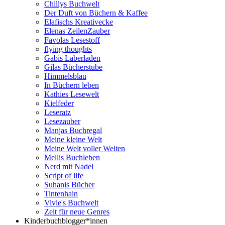
Chillys Buchwelt
Der Duft von Büchern & Kaffee
Elafischs Kreativecke
Elenas ZeilenZauber
Favolas Lesestoff
flying thoughts
Gabis Laberladen
Gilas Bücherstube
Himmelsblau
In Büchern leben
Kathies Lesewelt
Kielfeder
Leseratz
Lesezauber
Manjas Buchregal
Meine kleine Welt
Meine Welt voller Welten
Mellis Buchleben
Nerd mit Nadel
Script of life
Suhanis Bücher
Tintenhain
Vivie's Buchwelt
Zeit für neue Genres
Kinderbuchblogger*innen