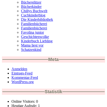
Bücherglitzer
Bücherkinder
Chillys Buchwelt
Cuchkinderblog
Die Kinderbibliothek
Familienbücherei
Familienbücherei
Favolina junior
Geschichtenwolke
Kinderbuch Liebling
Mama liest vor
Schatzenkind
Meta
Anmelden
Eintrags-Feed
Kommentar-Feed
WordPress.org
Statistik
Online Visitors:
0
Heutige Aufrufe:
1