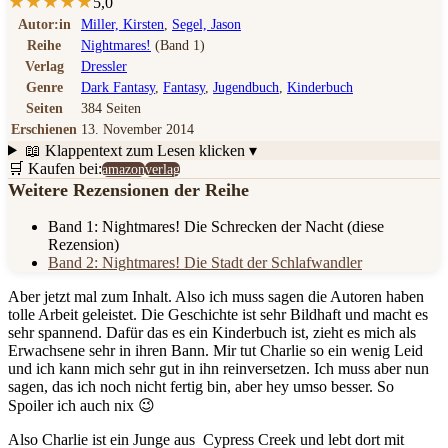
★
★
★
★
★
5,0
Autor:in
Miller, Kirsten
,
Segel, Jason
Reihe
Nightmares!
(Band 1)
Verlag
Dressler
Genre
Dark Fantasy
,
Fantasy
,
Jugendbuch
,
Kinderbuch
Seiten
384 Seiten
Erschienen
13. November 2014
📖 Klappentext
zum Lesen klicken ▾
🛒 Kaufen bei:
amazon
verlag
Weitere Rezensionen der Reihe
Band 1: Nightmares! Die Schrecken der Nacht
(diese
Rezension)
Band 2: Nightmares! Die Stadt der Schlafwandler
Aber jetzt mal zum Inhalt. Also ich muss sagen die Autoren haben
tolle Arbeit geleistet. Die Geschichte ist sehr Bildhaft und macht es
sehr spannend. Dafür das es ein Kinderbuch ist, zieht es mich als
Erwachsene sehr in ihren Bann. Mir tut Charlie so ein wenig Leid
und ich kann mich sehr gut in ihn reinversetzen. Ich muss aber nun
sagen, das ich noch nicht fertig bin, aber hey umso besser. So
Spoiler ich auch nix 😉
Also Charlie ist ein Junge aus Cypress Creek und lebt dort mit