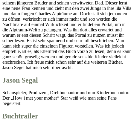
seinem jüngeren Bruder und seinen verwitweten Dad. Dieser lernt
eine neue Frau kennen und zieht mit den zwei Jungs in ihre lila Villa
und dann fangen Charlies Alpträume an. Doch statt sich jemanden
zu öffnen, verkriecht er sich immer mehr und soo werden die
Nachtmare auf einmal Wirklichkeit und er findet ein Portal, um in
die Alptraum-Welt zu gelangen. Was ihn dort alles erwartet und
warum er erst diesen Schritt wagt, das Portal zu nutzen müsst ihr
selber lesen. Es ist sehr spannend und sehr toll beschrieben. Man
kann sich super die einzelnen Figuren vorstellen. Was ich jedoch
empfehle, ist es, als Elternteil das Buch vorab zu lesen, denn es kann
ganz schön gruselig werden und gerade sensible Kinder vielleicht
erschrecken. Ich freue mich schon sehr auf die weiteren Bücher.
Jason Segel hat mich sehr überrascht.
Jason Segal
Schauspieler, Produzent, Drehbuchautor und nun Kinderbuchautor.
Der „How i met your mother“ Star weiß wie man seine Fans
begeistert.
Buchtrailer