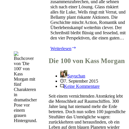
zusammenzubrechen, und alle sehnen
sich nach einer Lösung. Glass riskiert
alles für Luke, Wells ringt mit Verrat, und
Bellamy plant riskante Aktionen. Die
Geschichte mischt Action, Romantik und
Überlebenskampf weiterhin clever. Der
Schreibstil bleibt flüssig und fesselnd, mit
den vier Perspektiven, die einen guten…
Die
Weiterlesen
100
–
Die 100 von Kass Morgan
Tag
21
von
Sayuchan
Kass
7. September 2015
Morgan
Keine Kommentare
Seit einem vernichtenden Atomkrieg lebt
die Menschheit auf Raumschiffen. 300
Jahre lang hat niemand mehr die Erde
betreten. Doch nun sollen 100 jugendliche
Straftäter das Unmögliche wagen:
zurückkehren und herausfinden, ob ein
Leben auf dem blauen Planeten wieder