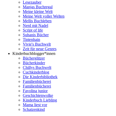
Lesezauber
Manjas Buchregal
Meine kleine Welt
Meine Welt voller Welten
Mellis Buchleben
Nerd mit Nadel
Script of life
Suhanis Bücher
Tintenhain
Vivie's Buchwelt
Zeit für neue Genres
Kinderbuchblogger*innen
Bücherglitzer
Bücherkinder
Chillys Buchwelt
Cuchkinderblog
Die Kinderbibliothek
Familienbücherei
Familienbücherei
Favolina junior
Geschichtenwolke
Kinderbuch Liebling
Mama liest vor
Schatzenkind