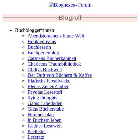
Blogroll
Buchblogger*innen
Abendsternchens bunte Welt
Bookiedreams
Buchleserin
Buchperlenblog
Carmens Bücherkabinett
Charleens Traumbibliothek
Chillys Buchwelt
Der Duft von Büchern & Kaffee
Elafischs Kreativecke
Elenas ZeilenZauber
Favolas Lesestoff
flying thoughts
Gabis Laberladen
Gilas Bücherstube
Himmelsblau
In Büchern leben
Kathies Lesewelt
Kielfeder
Leseratz