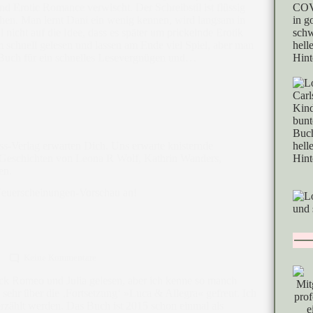
d Erotic Romance verwischt. Der Schreibstil ist flüssig
hen. Man lernt Dani ein wenig kennen, wird langsam in
 nicht auf die Idee, dass es später um prickelnde Erotik
 schnell gelesen und lassen am Ende viel Spiel, aber man
ein Buch für ein schnelles Lesevergnügen und…
ss-Verlag erwarten Dich. Uns erwarte knisternde
n Geschichten von Leona R Wolf, Kathrin Wanders,
en.
 Neuerscheinungen-Vorschau an!
Keine Kommentare
ück Romeo und Julia gelesen, aber ich kenne so manch
sehr über die ‚Fortsetzung‘ »Luca & Allegra« gefreut. Ich
rzählt werden. Das Buch ist 2015 schon einmal als