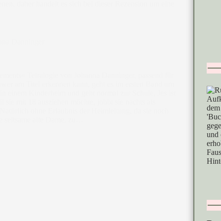
enen, daher handelt es sich bei dieser Rezension um eine
anna Danninger
lements« Tetralogie von Johanna Danninger, passend für
hwer am Titel erkennen kann, geht es im ersten Band um
t in einem Kinderheim und geht normal zur Schule, Jes ist
l sie mit 18 ausziehen möchte, jobbt sie nachts als
. Natürlich ohne Erlaubnis der Heimleitung, da sie noch
ine seltsame alte Dame, zu…