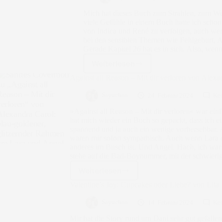
Mich hat dieses Buch zum Strahlen, zum W
viele Gefühle in einem Buch hatte ich schon
von Indica und René zu verfolgen, auch wen
bei den sensiblen Themen wie Fehlgeburt, 
Gerade Kapitel 26 hat es in sich. Also, wenn
Weiterlesen
Sterne
über
Against all Reason – Mit dir verloren von Alexa
Berlin
von
Sayuchan
24. Februar 2024
Ke
Daniela
»Against all Reason – Mit dir verloren« war einf
Aring
hat mich wieder ein Buch so gepackt, dass ich ei
spannend und ja auch ein wenige vorhersehbar. 
waren mir sofort sympathisch. Auch wenn Lara ehe
anderes im Busch ist. Und Angel. Hach, ich war d
stehe auf die Bad-Boynummer, mit der schwier
Weiterlesen
Against
all
Valentine’s Joy: Cupcakes oder Liebe? von Lita 
Reason
–
Sayuchan
14. Februar 2024
Ke
Mit
Mir hat die Story rund um Dani sehr gut gefallen. 
dir