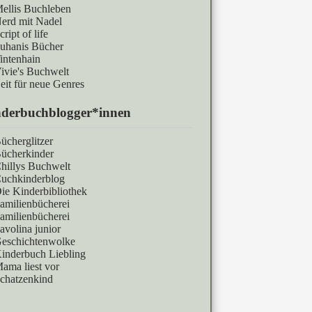
ellis Buchleben
erd mit Nadel
cript of life
uhanis Bücher
intenhain
ivie's Buchwelt
eit für neue Genres
derbuchblogger*innen
ücherglitzer
ücherkinder
hillys Buchwelt
uchkinderblog
ie Kinderbibliothek
amilienbücherei
amilienbücherei
avolina junior
eschichtenwolke
inderbuch Liebling
ama liest vor
chatzenkind