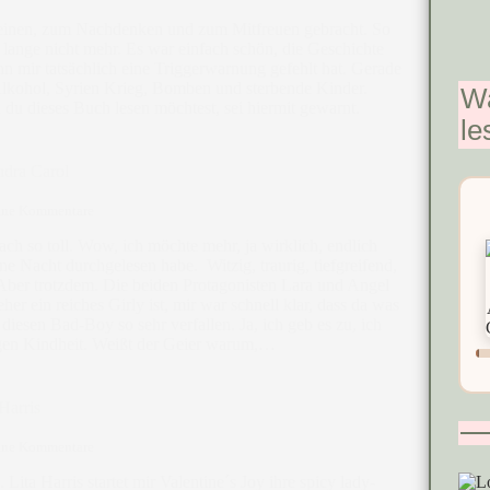
einen, zum Nachdenken und zum Mitfreuen gebracht. So
 lange nicht mehr. Es war einfach schön, die Geschichte
n mir tatsächlich eine Triggerwarnung gefehlt hat. Gerade
Alkohol, Syrien Krieg, Bomben und sterbende Kinder.
Wa
 du dieses Buch lesen möchtest, sei hiermit gewarnt.
le
ndra Carol
ine Kommentare
ach so toll. Wow, ich möchte mehr, ja wirklich, endlich
ne Nacht durchgelesen habe. Witzig, traurig, tiefgreifend,
Aber trotzdem. Die beiden Protagonisten Lara und Angel
r ein reiches Girly ist, mir war schnell klar, dass da was
iesen Bad-Boy so sehr verfallen. Ja, ich geb es zu, ich
igen Kindheit. Weißt der Geier warum,…
Harris
ine Kommentare
Lita Harris startet mir Valentine´s Joy ihre spicy lady-