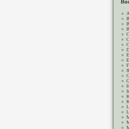
Buc
A
B
B
B
C
C
C
D
E
E
F
f
G
G
H
I
K
K
L
L
M
M
M