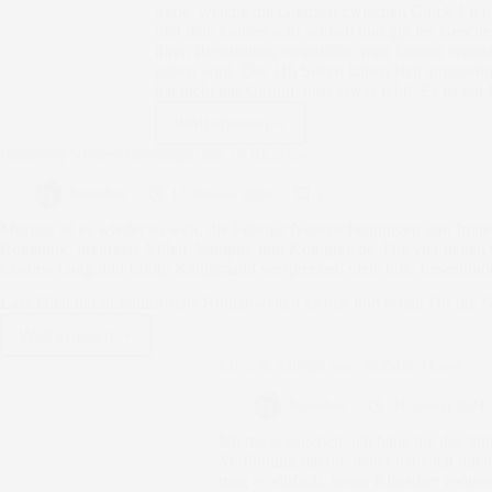
Serie, welche die Grenzen zwischen Chick-Lit un
verloren
und man kommt sehr schnell und gut ins Gesche
von
ihren Berufsalttag eingeführt, man kommt erstmal
Alexandra
gehen wird. Die 116 Seiten haben sich angenehm
Carol
hat nicht das Gefühl, dass etwas fehlt. Es ist 
Weiterlesen
Valentine’s
Joy:
[Impress] Neuerscheinungen am 15.02.2024
Cupcakes
oder
Sayuchan
13. Februar 2024
2
Liebe?
Morgen ist es wieder so weit, die Februar Neuerscheinungen von Impe
von
Romantik, luxuriöse Villen, Vampire und Königreiche. Die vier neue
Lita
Cosima Lang und Emily Kampmann versprechen viele tolle Lesestund
Harris
Lass Dich tief in fantastische Romanwelten ziehen und schau Dir die
Weiterlesen
[Impress]
Neuerscheinungen
Luca & Allegra von Stefanie Hasse
am
15.02.2024
Sayuchan
31. Januar 2024
Ich muss zugeben, ich habe nie das St
Verfilmung davon, daher habe ich mich 
mag es einfach, wenn Klassiker weitere