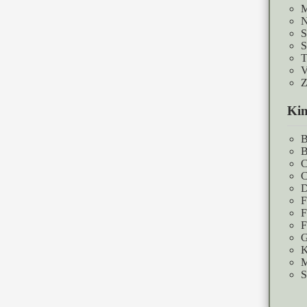
M
N
S
S
T
V
Z
Kin
B
B
C
C
D
F
F
F
G
K
M
S