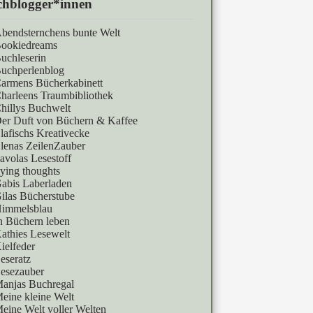
hblogger*innen
bendsternchens bunte Welt
ookiedreams
uchleserin
uchperlenblog
armens Bücherkabinett
harleens Traumbibliothek
hillys Buchwelt
er Duft von Büchern & Kaffee
lafischs Kreativecke
lenas ZeilenZauber
avolas Lesestoff
lying thoughts
abis Laberladen
ilas Bücherstube
immelsblau
n Büchern leben
athies Lesewelt
ielfeder
eseratz
esezauber
anjas Buchregal
eine kleine Welt
eine Welt voller Welten