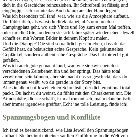
dich in die Geschichte reinzuziehen. Ihr Schreibstil ist flüssig und
eingängig – ich konnte das Buch kaum aus der Hand legen!
Was ich besonders toll fand, war, wie sie die Atmosphäre aufbaut.
Du fühlst dich, als wärst du direkt dabei, ob’s nun um den
Campingplatz geht, wo sich Vince und Joy zum ersten Mal treffen,
oder um die Orte, an denen sie sich Jahre später wiedersehen. Jewell
schafft es, mit Worten Bilder in deinem Kopf zu malen.
Und die Dialoge? Die sind so natürlich geschrieben, dass du das
Gefühl hast, du belauschst echte Gespräche. Kein gekünsteltes
Geplänkel, sondern authentische Gespräche. Das hat mir echt gut
gefallen.
Was ich auch gute gemacht fand, war, wie sie zwischen den
verschiedenen Zeitebenen hin und her springt. Das hätte total
verwirrend sein können, aber sie macht das so geschickt, dass du
immer genau weißt, wo du gerade in der Story bist.
Alles in allem hat Jewell einen Schreibstil, der dich emotional total
packt. Du lachst, du weinst, du fühlst mit den Charakteren mit. Die
Atmosphäre, die sie schafft, ist mal romantisch, mal melancholisch,
aber immer irgendwie greifbar. Echt ’ne tolle Leistung, finde ich!
Spannungsbogen und Konflikte
Ich fand es beeindruckend, wie Lisa Jewell den Spannungsbogen
aufbaut. Sie beginnt mit einer sanften Einführung in die Welt von