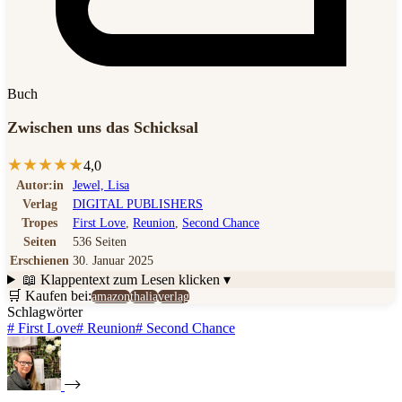
Buch
Zwischen uns das Schicksal
★
★
★
★
★
4,0
Autor:in
Jewel, Lisa
Verlag
DIGITAL PUBLISHERS
Tropes
First Love
,
Reunion
,
Second Chance
Seiten
536 Seiten
Erschienen
30. Januar 2025
📖 Klappentext
zum Lesen klicken ▾
🛒 Kaufen bei:
amazon
thalia
verlag
Schlagwörter
#
First Love
#
Reunion
#
Second Chance