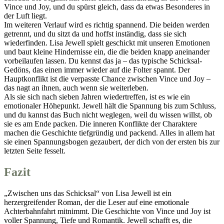
Vince und Joy, und du spürst gleich, dass da etwas Besonderes in
der Luft liegt.
Im weiteren Verlauf wird es richtig spannend. Die beiden werden
getrennt, und du sitzt da und hoffst inständig, dass sie sich
wiederfinden. Lisa Jewell spielt geschickt mit unseren Emotionen
und baut kleine Hindernisse ein, die die beiden knapp aneinander
vorbeilaufen lassen. Du kennst das ja – das typische Schicksal-
Gedöns, das einen immer wieder auf die Folter spannt. Der
Hauptkonflikt ist die verpasste Chance zwischen Vince und Joy –
das nagt an ihnen, auch wenn sie weiterleben.
Als sie sich nach sieben Jahren wiedertreffen, ist es wie ein
emotionaler Höhepunkt. Jewell hält die Spannung bis zum Schluss,
und du kannst das Buch nicht weglegen, weil du wissen willst, ob
sie es am Ende packen. Die inneren Konflikte der Charaktere
machen die Geschichte tiefgründig und packend. Alles in allem hat
sie einen Spannungsbogen gezaubert, der dich von der ersten bis zur
letzten Seite fesselt.
Fazit
„Zwischen uns das Schicksal“ von Lisa Jewell ist ein
herzergreifender Roman, der die Leser auf eine emotionale
Achterbahnfahrt mitnimmt. Die Geschichte von Vince und Joy ist
voller Spannung, Tiefe und Romantik. Jewell schafft es, die