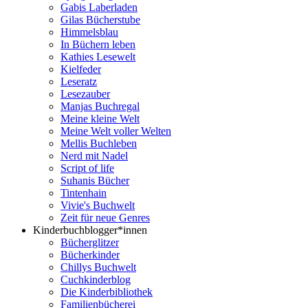
Gabis Laberladen
Gilas Bücherstube
Himmelsblau
In Büchern leben
Kathies Lesewelt
Kielfeder
Leseratz
Lesezauber
Manjas Buchregal
Meine kleine Welt
Meine Welt voller Welten
Mellis Buchleben
Nerd mit Nadel
Script of life
Suhanis Bücher
Tintenhain
Vivie's Buchwelt
Zeit für neue Genres
Kinderbuchblogger*innen
Bücherglitzer
Bücherkinder
Chillys Buchwelt
Cuchkinderblog
Die Kinderbibliothek
Familienbücherei