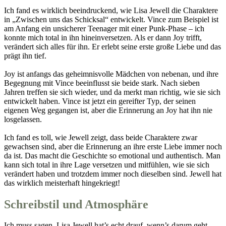
Ich fand es wirklich beeindruckend, wie Lisa Jewell die Charaktere
in „Zwischen uns das Schicksal“ entwickelt. Vince zum Beispiel ist
am Anfang ein unsicherer Teenager mit einer Punk-Phase – ich
konnte mich total in ihn hineinversetzen. Als er dann Joy trifft,
verändert sich alles für ihn. Er erlebt seine erste große Liebe und das
prägt ihn tief.
Joy ist anfangs das geheimnisvolle Mädchen von nebenan, und ihre
Begegnung mit Vince beeinflusst sie beide stark. Nach sieben
Jahren treffen sie sich wieder, und da merkt man richtig, wie sie sich
entwickelt haben. Vince ist jetzt ein gereifter Typ, der seinen
eigenen Weg gegangen ist, aber die Erinnerung an Joy hat ihn nie
losgelassen.
Ich fand es toll, wie Jewell zeigt, dass beide Charaktere zwar
gewachsen sind, aber die Erinnerung an ihre erste Liebe immer noch
da ist. Das macht die Geschichte so emotional und authentisch. Man
kann sich total in ihre Lage versetzen und mitfühlen, wie sie sich
verändert haben und trotzdem immer noch dieselben sind. Jewell hat
das wirklich meisterhaft hingekriegt!
Schreibstil und Atmosphäre
Ich muss sagen, Lisa Jewell hat’s echt drauf, wenn’s darum geht,