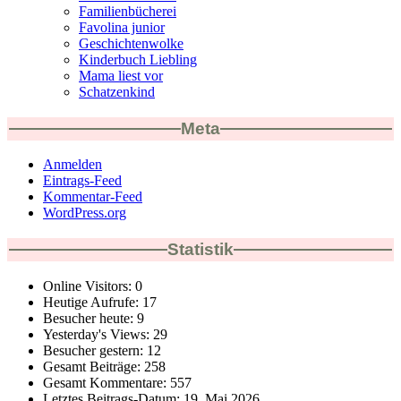
Familienbücherei
Favolina junior
Geschichtenwolke
Kinderbuch Liebling
Mama liest vor
Schatzenkind
Meta
Anmelden
Eintrags-Feed
Kommentar-Feed
WordPress.org
Statistik
Online Visitors:
0
Heutige Aufrufe:
17
Besucher heute:
9
Yesterday's Views:
29
Besucher gestern:
12
Gesamt Beiträge:
258
Gesamt Kommentare:
557
Letztes Beitrags-Datum:
19. Mai 2026