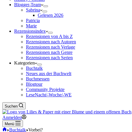
Blogger-Team
Sabrina
Gelesen 2026
Patricia
Marie
Rezensionsindex
Rezensionen von A bis Z
Rezensionen nach Autoren
Rezensionen nach Verlage
Rezensionen nach Genre
Rezensionen nach Serien
Kategorien
Buchtalk
Neues aus der Buchwelt
Buchmessen
Blogtour
Community Projekte
LeseNacht/-Woche/-WE
Suchen
Anmelden
Menü
Start
Buchtalk
Vorbei?