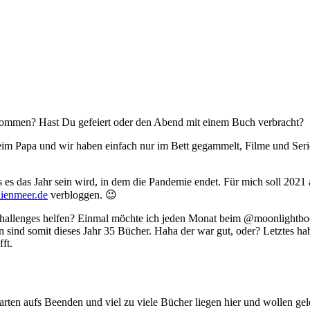
ekommen? Hast Du gefeiert oder den Abend mit einem Buch verbracht?
m Papa und wir haben einfach nur im Bett gegammelt, Filme und Serien
ss es das Jahr sein wird, in dem die Pandemie endet. Für mich soll 202
lienmeer.de
verbloggen. 😉
t Challenges helfen? Einmal möchte ich jeden Monat beim @moonlightbo
sind somit dieses Jahr 35 Bücher. Haha der war gut, oder? Letztes habe
ft.
rten aufs Beenden und viel zu viele Bücher liegen hier und wollen gel