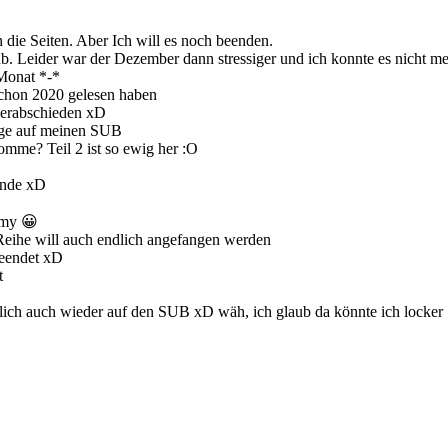
 die Seiten. Aber Ich will es noch beenden.
Leider war der Dezember dann stressiger und ich konnte es nicht me
 Monat *-*
schon 2020 gelesen haben
verabschieden xD
ange auf meinen SUB
mme? Teil 2 ist so ewig her :O
Ende xD
Amy 😀
eihe will auch endlich angefangen werden
beendet xD
t
rlich auch wieder auf den SUB xD wäh, ich glaub da könnte ich locker