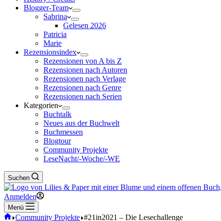
Blogger-Team
Sabrina
Gelesen 2026
Patricia
Marie
Rezensionsindex
Rezensionen von A bis Z
Rezensionen nach Autoren
Rezensionen nach Verlage
Rezensionen nach Genre
Rezensionen nach Serien
Kategorien
Buchtalk
Neues aus der Buchwelt
Buchmessen
Blogtour
Community Projekte
LeseNacht/-Woche/-WE
Suchen
Anmelden
Menü
Start
Community Projekte
#21in2021 – Die Lesechallenge