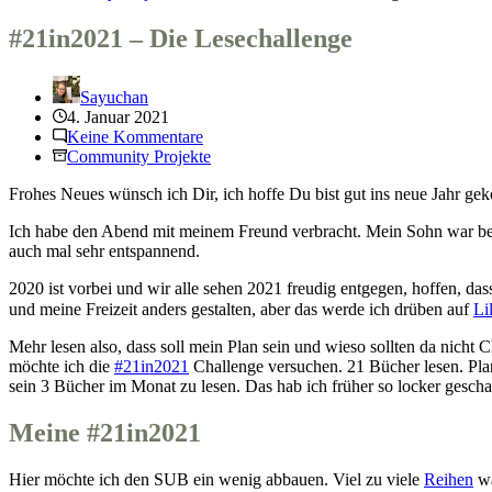
#21in2021 – Die Lesechallenge
Sayuchan
4. Januar 2021
Keine Kommentare
Community Projekte
Frohes Neues wünsch ich Dir, ich hoffe Du bist gut ins neue Jahr g
Ich habe den Abend mit meinem Freund verbracht. Mein Sohn war bei
auch mal sehr entspannend.
2020 ist vorbei und wir alle sehen 2021 freudig entgegen, hoffen, da
und meine Freizeit anders gestalten, aber das werde ich drüben auf
Li
Mehr lesen also, dass soll mein Plan sein und wieso sollten da nich
möchte ich die
#21in2021
Challenge versuchen. 21 Bücher lesen. Plan 
sein 3 Bücher im Monat zu lesen. Das hab ich früher so locker geschaf
Meine #21in2021
Hier möchte ich den SUB ein wenig abbauen. Viel zu viele
Reihen
wa