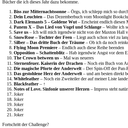
Bücher die ich dieses Jahr dazu bekomme.
Biss zur Mitternachtssonne
– Örgs, ich schlepp mich so durch
Dein Leuchten
– Das Dezemberbuch vom Moonlight Bookclub. 
Dark Elemants 5 – Goldene Wut
– Erscheint endlich diesen
Panem X – Das Lied von Vogel und Schlange
– Wollte ich 
Save us
– Ich will mich irgendwie nicht von der Maxton Hall 
SnowRose – Tochter der Feen
– Liegt auch schon viel zu l
Silber – Das dritte Buch der Träume
– Ob ich da noch reinko
Flying Moon Premiere
– Endlich auch diese Reihe beenden
Opposition – Schattenblitz
– Hab irgendwie Angst vor dem 
The Crown between us
– Mal was neueres
Sternenfeuer. Kaiserin der Drachen
– Noch ein Buch von 
Die magische Pforte der Anderwelt
– Der Spin-Off der Pan-R
Das gestohlene Herz der Anderwelt
– und am besten direkt 
Whitefeather
– Noch ein Zweiteiler der auf meiner Liste lande
Blackfeather
– ↑
Notes of Love. Sinfonie unserer Herzen
– Impress steht natü
Joker
Joker
Joker
Joker
Joker
Fortschritt der Challenge?