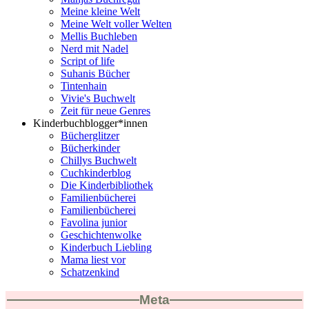
Meine kleine Welt
Meine Welt voller Welten
Mellis Buchleben
Nerd mit Nadel
Script of life
Suhanis Bücher
Tintenhain
Vivie's Buchwelt
Zeit für neue Genres
Kinderbuchblogger*innen
Bücherglitzer
Bücherkinder
Chillys Buchwelt
Cuchkinderblog
Die Kinderbibliothek
Familienbücherei
Familienbücherei
Favolina junior
Geschichtenwolke
Kinderbuch Liebling
Mama liest vor
Schatzenkind
Meta