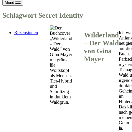
Menü
Schlagwort
Secret Identity
Rezensionen
Ich wa
Wilderland
Anfang
– Der Wald
neugie
auf die
von Gina
Buch.
Mayer
Farbsch
myster
Teenag
Wald 
irgend
dunkle
Gehei
im
Hinter
Das kl
nach g
meine
Genre.
ja,