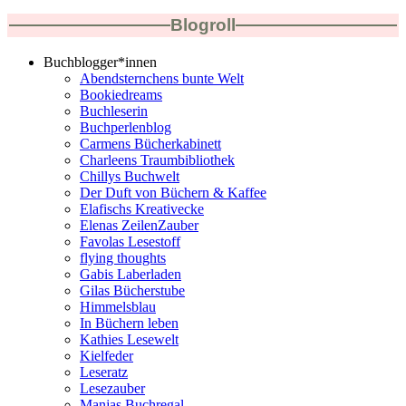
Blogroll
Buchblogger*innen
Abendsternchens bunte Welt
Bookiedreams
Buchleserin
Buchperlenblog
Carmens Bücherkabinett
Charleens Traumbibliothek
Chillys Buchwelt
Der Duft von Büchern & Kaffee
Elafischs Kreativecke
Elenas ZeilenZauber
Favolas Lesestoff
flying thoughts
Gabis Laberladen
Gilas Bücherstube
Himmelsblau
In Büchern leben
Kathies Lesewelt
Kielfeder
Leseratz
Lesezauber
Manjas Buchregal