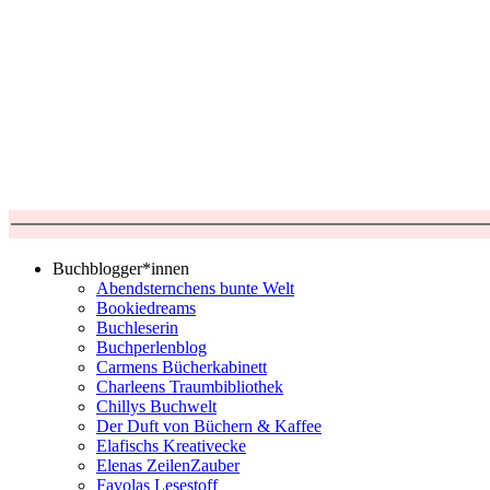
Buchblogger*innen
Abendsternchens bunte Welt
Bookiedreams
Buchleserin
Buchperlenblog
Carmens Bücherkabinett
Charleens Traumbibliothek
Chillys Buchwelt
Der Duft von Büchern & Kaffee
Elafischs Kreativecke
Elenas ZeilenZauber
Favolas Lesestoff