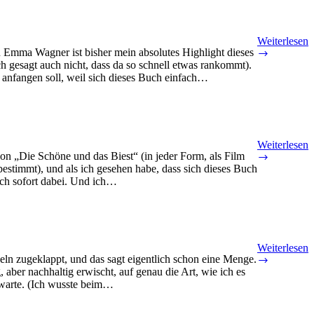
Weiterlesen
 Emma Wagner ist bisher mein absolutes Highlight dieses
A
ch gesagt auch nicht, dass da so schnell etwas rankommt).
Feeling
h anfangen soll, weil sich dieses Buch einfach…
of
Spring
von
Emma
Wagner
Weiterlesen
von „Die Schöne und das Biest“ (in jeder Form, als Film
Biest
estimmt), und als ich gesehen habe, dass sich dieses Buch
der
ich sofort dabei. Und ich…
Highlands
von
Anna
Jane
Greenvill
Weiterlesen
ln zugeklappt, und das sagt eigentlich schon eine Menge.
Love
aber nachhaltig erwischt, auf genau die Art, wie ich es
&
rwarte. (Ich wusste beim…
Imaginati
von
Lin