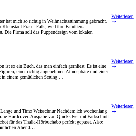
Rina
Weiterlesen
r hat mich so richtig in Weihnachtsstimmung gebracht.
Holiday
 Kleinstadt Fraser Falls, weil ihre Familien-
Ever
st. Die Firma soll das Puppendesign vom lokalen
After
von
Hannah
Grace
Weiterlesen
 ist so ein Buch, das man einfach gernliest. Es ist eine
Lovely
iguren, einer richtig angenehmen Atmosphäre und einer
Plot
t in einem gemütlichen Setting,…
Twist
von
Philippa
L.
Andersso
Weiterlesen
ne Lange und Timo Weisschnur Nachdem ich wochenlang
Quicksilve
öne Hardcover-Ausgabe von Quicksilver mit Farbschnitt
Fae
bot für das Thalia-Hörbuchabo perfekt gepasst. Also:
&
emütlichen Abend…
Alchemy
von