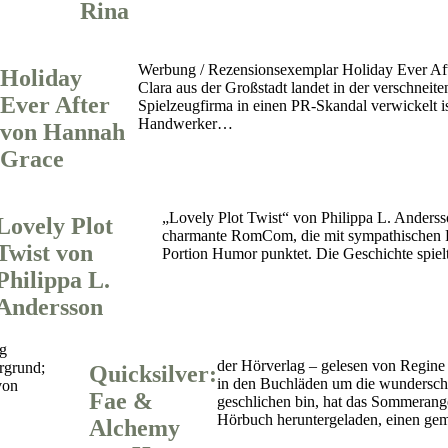
Rina
Werbung / Rezensionsexemplar Holiday Ever Afte
Holiday
Clara aus der Großstadt landet in der verschneiten
Ever After
Spielzeugfirma in einen PR-Skandal verwickelt i
Handwerker…
von Hannah
Grace
„Lovely Plot Twist“ von Philippa L. Andersson
Lovely Plot
charmante RomCom, die mit sympathischen F
Twist von
Portion Humor punktet. Die Geschichte spiel
Philippa L.
Andersson
der Hörverlag – gelesen von Regi
Quicksilver:
in den Buchläden um die wundersch
Fae &
geschlichen bin, hat das Sommerange
Hörbuch heruntergeladen, einen g
Alchemy