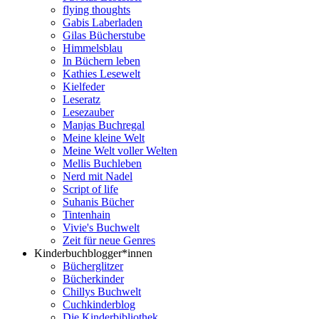
flying thoughts
Gabis Laberladen
Gilas Bücherstube
Himmelsblau
In Büchern leben
Kathies Lesewelt
Kielfeder
Leseratz
Lesezauber
Manjas Buchregal
Meine kleine Welt
Meine Welt voller Welten
Mellis Buchleben
Nerd mit Nadel
Script of life
Suhanis Bücher
Tintenhain
Vivie's Buchwelt
Zeit für neue Genres
Kinderbuchblogger*innen
Bücherglitzer
Bücherkinder
Chillys Buchwelt
Cuchkinderblog
Die Kinderbibliothek