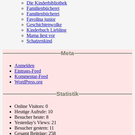
Die Kinderbibliothek
Familienbücherei
Familienbücherei
Favolina junior
Geschichtenwolke
Kinderbuch Liebling
Mama liest vor
Schatzenkind
Meta
Anmelden
Eintrags-Feed
Kommentar-Feed
WordPress.org
Statistik
Online Visitors:
0
Heutige Aufrufe:
10
Besucher heute:
8
Yesterday's Views:
21
Besucher gestern:
11
Gesamt Beiträge:
258