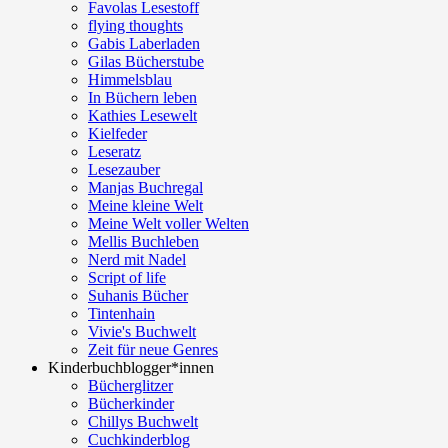
Favolas Lesestoff
flying thoughts
Gabis Laberladen
Gilas Bücherstube
Himmelsblau
In Büchern leben
Kathies Lesewelt
Kielfeder
Leseratz
Lesezauber
Manjas Buchregal
Meine kleine Welt
Meine Welt voller Welten
Mellis Buchleben
Nerd mit Nadel
Script of life
Suhanis Bücher
Tintenhain
Vivie's Buchwelt
Zeit für neue Genres
Kinderbuchblogger*innen
Bücherglitzer
Bücherkinder
Chillys Buchwelt
Cuchkinderblog