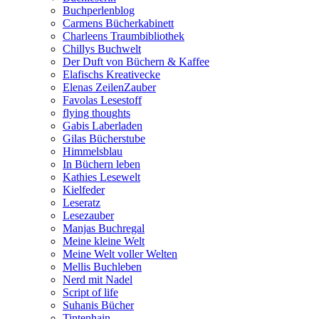
Buchperlenblog
Carmens Bücherkabinett
Charleens Traumbibliothek
Chillys Buchwelt
Der Duft von Büchern & Kaffee
Elafischs Kreativecke
Elenas ZeilenZauber
Favolas Lesestoff
flying thoughts
Gabis Laberladen
Gilas Bücherstube
Himmelsblau
In Büchern leben
Kathies Lesewelt
Kielfeder
Leseratz
Lesezauber
Manjas Buchregal
Meine kleine Welt
Meine Welt voller Welten
Mellis Buchleben
Nerd mit Nadel
Script of life
Suhanis Bücher
Tintenhain