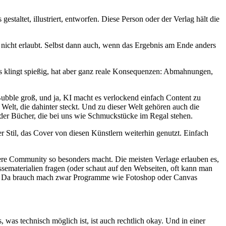
estaltet, illustriert, entworfen. Diese Person oder der Verlag hält die
er nicht erlaubt. Selbst dann auch, wenn das Ergebnis am Ende anders
Das klingt spießig, hat aber ganz reale Konsequenzen: Abmahnungen,
Bubble groß, und ja, KI macht es verlockend einfach Content zu
Welt, die dahinter steckt. Und zu dieser Welt gehören auch die
r der Bücher, die bei uns wie Schmuckstücke im Regal stehen.
r Stil, das Cover von diesen Künstlern weiterhin genutzt. Einfach
sere Community so besonders macht. Die meisten Verlage erlauben es,
sematerialien fragen (oder schaut auf den Webseiten, oft kann man
en. Da brauch mach zwar Programme wie Fotoshop oder Canvas
es, was technisch möglich ist, ist auch rechtlich okay. Und in einer