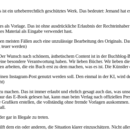
 ist ein urheberrechtlich geschütztes Werk. Das bedeutet: Jemand hat es g
t es als Vorlage. Das ist ohne ausdrückliche Erlaubnis der Rechteinhab
tes Material als Eingabe verwendet hast.
 den meisten Fällen auch eine unzulässige Bearbeitung des Originals. 
 teuer werden)
d. Der Wunsch nach schönem, ästhetischem Content ist in der Buchblog-
 eine besondere Verantwortung haben. Wir lieben Bücher. Wir lieben die 
nen arbeiten, die ein Buch erst zu dem machen, was es ist. Die Künstle
inen Instagram-Post genutzt werden soll. Den einmal in der KI, wird de
ht)
zu machen. Das ist immer erlaubt und ehrlich gesagt auch das, was un
ur das E-Book gelesen hat, kann man beim Verlag nach offiziellen Pres
e Grafiken erstellen, die vollständig ohne fremde Vorlagen auskomm
ll.
 gar in Illegale zu treten.
 hilft dem ein oder anderen, die Situation klarer einzuschätzen. Nicht all