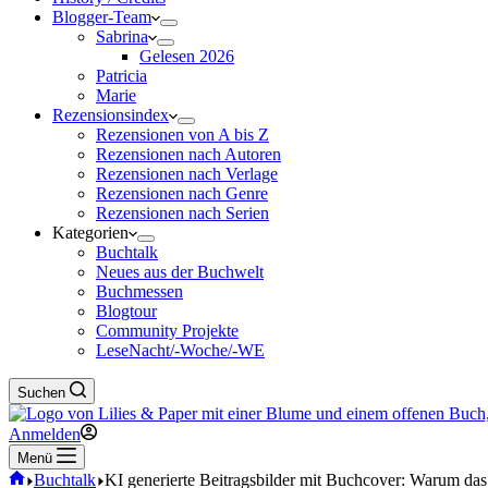
Blogger-Team
Sabrina
Gelesen 2026
Patricia
Marie
Rezensionsindex
Rezensionen von A bis Z
Rezensionen nach Autoren
Rezensionen nach Verlage
Rezensionen nach Genre
Rezensionen nach Serien
Kategorien
Buchtalk
Neues aus der Buchwelt
Buchmessen
Blogtour
Community Projekte
LeseNacht/-Woche/-WE
Suchen
Anmelden
Menü
Start
Buchtalk
KI generierte Beitragsbilder mit Buchcover: Warum das 