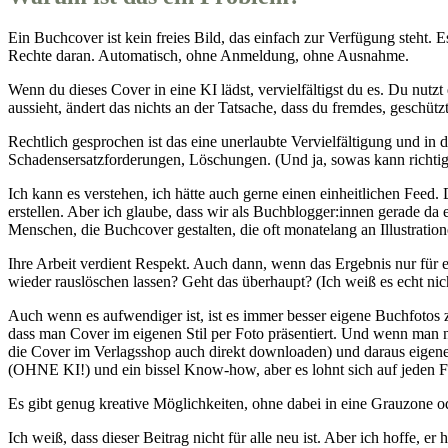
Ein Buchcover ist kein freies Bild, das einfach zur Verfügung steht. Es
Rechte daran. Automatisch, ohne Anmeldung, ohne Ausnahme.
Wenn du dieses Cover in eine KI lädst, vervielfältigst du es. Du nutz
aussieht, ändert das nichts an der Tatsache, dass du fremdes, geschütz
Rechtlich gesprochen ist das eine unerlaubte Vervielfältigung und in
Schadensersatzforderungen, Löschungen. (Und ja, sowas kann richtig
Ich kann es verstehen, ich hätte auch gerne einen einheitlichen Fee
erstellen. Aber ich glaube, dass wir als Buchblogger:innen gerade da
Menschen, die Buchcover gestalten, die oft monatelang an Illustratio
Ihre Arbeit verdient Respekt. Auch dann, wenn das Ergebnis nur für e
wieder rauslöschen lassen? Geht das überhaupt? (Ich weiß es echt nic
Auch wenn es aufwendiger ist, ist es immer besser eigene Buchfotos 
dass man Cover im eigenen Stil per Foto präsentiert. Und wenn man n
die Cover im Verlagsshop auch direkt downloaden) und daraus eigen
(OHNE KI!) und ein bissel Know-how, aber es lohnt sich auf jeden Fa
Es gibt genug kreative Möglichkeiten, ohne dabei in eine Grauzone oder
Ich weiß, dass dieser Beitrag nicht für alle neu ist. Aber ich hoffe, er