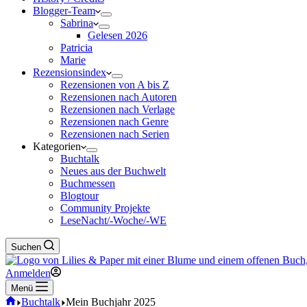
Blogger-Team
Sabrina
Gelesen 2026
Patricia
Marie
Rezensionsindex
Rezensionen von A bis Z
Rezensionen nach Autoren
Rezensionen nach Verlage
Rezensionen nach Genre
Rezensionen nach Serien
Kategorien
Buchtalk
Neues aus der Buchwelt
Buchmessen
Blogtour
Community Projekte
LeseNacht/-Woche/-WE
Suchen
Anmelden
Menü
Start
Buchtalk
Mein Buchjahr 2025