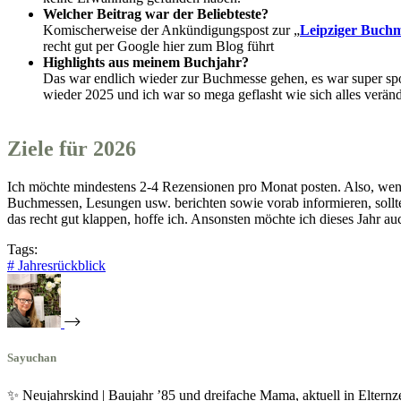
Welcher Beitrag war der Beliebteste?
Komischerweise der Ankündigungspost zur „
Leipziger Buchme
recht gut per Google hier zum Blog führt
Highlights aus meinem Buchjahr?
Das war endlich wieder zur Buchmesse gehen, es war super spon
wieder 2025 und ich war so mega geflasht wie sich alles veränd
Ziele für 2026
Ich möchte mindestens 2-4 Rezensionen pro Monat posten. Also, wenn 
Buchmessen, Lesungen usw. berichten sowie vorab informieren, sollte 
das recht gut klappen, hoffe ich. Ansonsten möchte ich dieses Jahr a
Tags:
#
Jahresrückblick
Sayuchan
✨ Neujahrskind | Baujahr ’85 und dreifache Mama, aktuell in Eltern