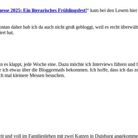
sse 2025: Ein literarisches Frühlingsfest!
“ kam bei den Lesern hier
tan daher hab ich da auch nicht groß gebloggt, weil es recht überwäl
ert hat.
es klappt, jede Woche eine. Dazu möchte ich Interviews führen und hi
ich etwas über die Bloggermails bekommen. Ich hoffe, dass ich das zei
uch mal kleinere Messen besuchen.
zeit und voll im Familienleben mit zwei Katzen in Duisburg angekomme