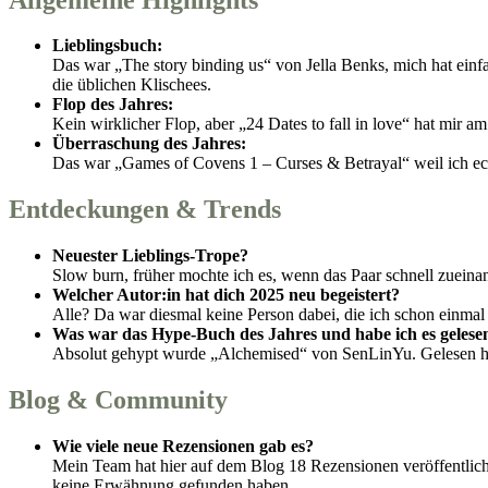
Lieblingsbuch:
Das war „The story binding us“ von Jella Benks, mich hat einfac
die üblichen Klischees.
Flop des Jahres:
Kein wirklicher Flop, aber „24 Dates to fall in love“ hat mir a
Überraschung des Jahres:
Das war „Games of Covens 1 – Curses & Betrayal“ weil ich echt
Entdeckungen & Trends
Neuester Lieblings-Trope?
Slow burn, früher mochte ich es, wenn das Paar schnell zueina
Welcher Autor:in hat dich 2025 neu begeistert?
Alle? Da war diesmal keine Person dabei, die ich schon einmal 
Was war das Hype-Buch des Jahres und habe ich es gelese
Absolut gehypt wurde „Alchemised“ von SenLinYu. Gelesen hab
Blog & Community
Wie viele neue Rezensionen gab es?
Mein Team hat hier auf dem Blog 18 Rezensionen veröffentlich
keine Erwähnung gefunden haben.