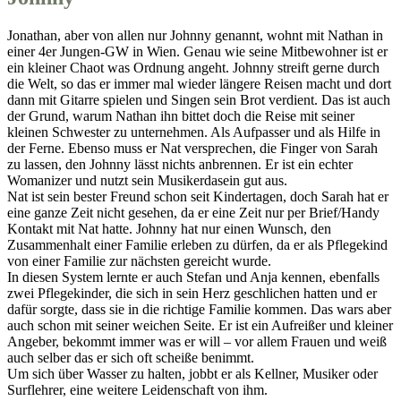
Jonathan, aber von allen nur Johnny genannt, wohnt mit Nathan in
einer 4er Jungen-GW in Wien. Genau wie seine Mitbewohner ist er
ein kleiner Chaot was Ordnung angeht. Johnny streift gerne durch
die Welt, so das er immer mal wieder längere Reisen macht und dort
dann mit Gitarre spielen und Singen sein Brot verdient. Das ist auch
der Grund, warum Nathan ihn bittet doch die Reise mit seiner
kleinen Schwester zu unternehmen. Als Aufpasser und als Hilfe in
der Ferne. Ebenso muss er Nat versprechen, die Finger von Sarah
zu lassen, den Johnny lässt nichts anbrennen. Er ist ein echter
Womanizer und nutzt sein Musikerdasein gut aus.
Nat ist sein bester Freund schon seit Kindertagen, doch Sarah hat er
eine ganze Zeit nicht gesehen, da er eine Zeit nur per Brief/Handy
Kontakt mit Nat hatte. Johnny hat nur einen Wunsch, den
Zusammenhalt einer Familie erleben zu dürfen, da er als Pflegekind
von einer Familie zur nächsten gereicht wurde.
In diesen System lernte er auch Stefan und Anja kennen, ebenfalls
zwei Pflegekinder, die sich in sein Herz geschlichen hatten und er
dafür sorgte, dass sie in die richtige Familie kommen. Das wars aber
auch schon mit seiner weichen Seite. Er ist ein Aufreißer und kleiner
Angeber, bekommt immer was er will – vor allem Frauen und weiß
auch selber das er sich oft scheiße benimmt.
Um sich über Wasser zu halten, jobbt er als Kellner, Musiker oder
Surflehrer, eine weitere Leidenschaft von ihm.