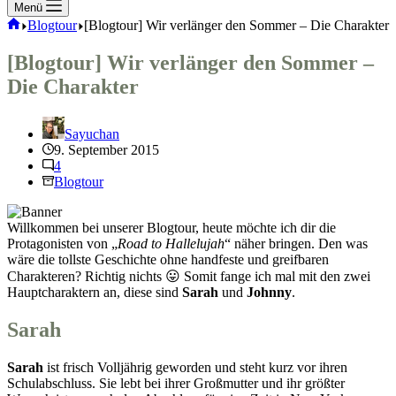
Menü
Start
Blogtour
[Blogtour] Wir verlänger den Sommer – Die Charakter
[Blogtour] Wir verlänger den Sommer –
Die Charakter
Sayuchan
9. September 2015
4
Blogtour
Willkommen bei unserer Blogtour, heute möchte ich dir die
Protagonisten von „
Road to Hallelujah
“ näher bringen. Den was
wäre die tollste Geschichte ohne handfeste und greifbaren
Charakteren? Richtig nichts 😛 Somit fange ich mal mit den zwei
Hauptcharaktern an, diese sind
Sarah
und
Johnny
.
Sarah
Sarah
ist frisch Volljährig geworden und steht kurz vor ihren
Schulabschluss. Sie lebt bei ihrer Großmutter und ihr größter