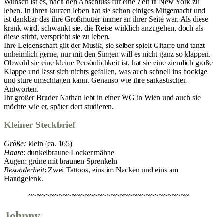
Wunsch ist es, nach den Abschluss für eine Zeit in New York zu
leben. In ihren kurzen leben hat sie schon einiges Mitgemacht und
ist dankbar das ihre Großmutter immer an ihrer Seite war. Als diese
krank wird, schwankt sie, die Reise wirklich anzugehen, doch als
diese stirbt, verspricht sie zu leben.
Ihre Leidenschaft gilt der Musik, sie selber spielt Gitarre und tanzt
unheimlich gerne, nur mit den Singen will es nicht ganz so klappen.
Obwohl sie eine kleine Persönlichkeit ist, hat sie eine ziemlich große
Klappe und lässt sich nichts gefallen, was auch schnell ins bockige
und sture umschlagen kann. Genauso wie ihre sarkastischen
Antworten.
Ihr großer Bruder Nathan lebt in einer WG in Wien und auch sie
möchte wie er, später dort studieren.
Kleiner Steckbrief
Größe:
klein (ca. 165)
Haare
: dunkelbraune Lockenmähne
Augen: grüne mit braunen Sprenkeln
Besonderheit
: Zwei Tattoos, eins im Nacken und eins am
Handgelenk.
~~~~~~~~~~~~~~~~~~~~~~~~~~~~~~~~~~~~~
Johnny