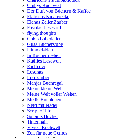
Chillys Buchwelt
Der Duft von Büchern & Kaffee
Elafischs Kreativecke
Elenas ZeilenZauber
Favolas Lesestoff
flying thoughts
Gabis Laberladen
Gilas Bücherstube
Himmelsblau
In Büchern leben
Kathies Lesewelt
Kielfeder
Leseratz
Lesezauber
Manjas Buchregal
Meine kleine Welt
Meine Welt voller Welten
Mellis Buchleben
Nerd mit Nadel
Script of life
Suhanis Bücher
Tintenhain
Vivie's Buchwelt
Zeit für neue Genres