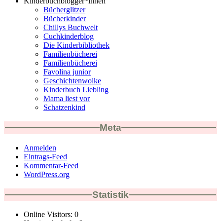
Kinderbuchblogger*innen
Bücherglitzer
Bücherkinder
Chillys Buchwelt
Cuchkinderblog
Die Kinderbibliothek
Familienbücherei
Familienbücherei
Favolina junior
Geschichtenwolke
Kinderbuch Liebling
Mama liest vor
Schatzenkind
Meta
Anmelden
Eintrags-Feed
Kommentar-Feed
WordPress.org
Statistik
Online Visitors:
0