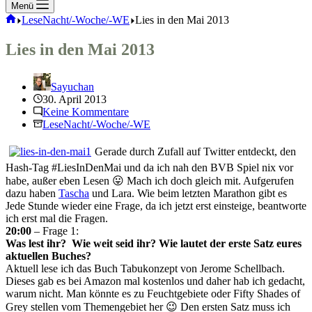
Menü
Start
LeseNacht/-Woche/-WE
Lies in den Mai 2013
Lies in den Mai 2013
Sayuchan
30. April 2013
Keine Kommentare
LeseNacht/-Woche/-WE
Gerade durch Zufall auf Twitter entdeckt, den
Hash-Tag #LiesInDenMai und da ich nah den BVB Spiel nix vor
habe, außer eben Lesen 😛 Mach ich doch gleich mit. Aufgerufen
dazu haben
Tascha
und
Lara
. Wie beim letzten Marathon gibt es
Jede Stunde wieder eine Frage, da ich jetzt erst einsteige, beantworte
ich erst mal die Fragen.
20:00
– Frage 1:
Was lest ihr? Wie weit seid ihr? Wie lautet der erste Satz eures
aktuellen Buches?
Aktuell lese ich das Buch Tabukonzept von Jerome Schellbach.
Dieses gab es bei Amazon mal kostenlos und daher hab ich gedacht,
warum nicht. Man könnte es zu Feuchtgebiete oder Fifty Shades of
Grey stellen vom Themengebiet her 😉 Den ersten Satz muss ich