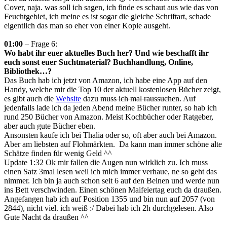
Cover, naja. was soll ich sagen, ich finde es schaut aus wie das von
Feuchtgebiet, ich meine es ist sogar die gleiche Schriftart, schade
eigentlich das man so eher von einer Kopie ausgeht.
01:00
– Frage 6:
Wo habt ihr euer aktuelles Buch her? Und wie beschafft ihr
euch sonst euer Suchtmaterial? Buchhandlung, Online,
Bibliothek…?
Das Buch hab ich jetzt von Amazon, ich habe eine App auf den
Handy, welche mir die Top 10 der aktuell kostenlosen Bücher zeigt,
es gibt auch die
Website
dazu
muss ich mal raussuchen
. Auf
jedenfalls lade ich da jeden Abend meine Bücher runter, so hab ich
rund 250 Bücher von Amazon. Meist Kochbücher oder Ratgeber,
aber auch gute Bücher eben.
Ansonsten kaufe ich bei Thalia oder so, oft aber auch bei Amazon.
Aber am liebsten auf Flohmärkten. Da kann man immer schöne alte
Schätze finden für wenig Geld ^^
Update 1:32 Ok mir fallen die Augen nun wirklich zu. Ich muss
einen Satz 3mal lesen weil ich mich immer verhaue, ne so geht das
nimmer. Ich bin ja auch schon seit 6 auf den Beinen und werde nun
ins Bett verschwinden. Einen schönen Maifeiertag euch da draußen.
Angefangen hab ich auf Position 1355 und bin nun auf 2057 (von
2844), nicht viel. ich weiß :/ Dabei hab ich 2h durchgelesen. Also
Gute Nacht da draußen ^^