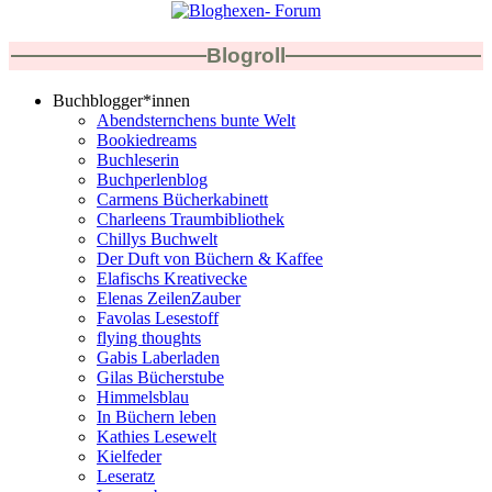
Blogroll
Buchblogger*innen
Abendsternchens bunte Welt
Bookiedreams
Buchleserin
Buchperlenblog
Carmens Bücherkabinett
Charleens Traumbibliothek
Chillys Buchwelt
Der Duft von Büchern & Kaffee
Elafischs Kreativecke
Elenas ZeilenZauber
Favolas Lesestoff
flying thoughts
Gabis Laberladen
Gilas Bücherstube
Himmelsblau
In Büchern leben
Kathies Lesewelt
Kielfeder
Leseratz