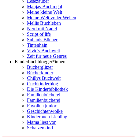
Lesezauber
Manjas Buchregal
Meine kleine Welt
Meine Welt voller Welten
Mellis Buchleben
Nerd mit Nadel
Script of life
Suhanis Bücher
Tintenhain
Vivie's Buchwelt
Zeit für neue Genres
Kinderbuchblogger*innen
Bücherglitzer
Bücherkinder
Chillys Buchwelt
Cuchkinderblog
Die Kinderbibliothek
Familienbücherei
Familienbücherei
Favolina junior
Geschichtenwolke
Kinderbuch Liebling
Mama liest vor
Schatzenkind