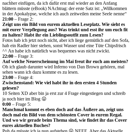
nachher einfügen, da ich dafür erst mal wieder an den Anfang
blättern müsste (eBook) NAchtrag: der erste Satz ist: „Willkommen
in der Apokalypse, welche ich auch zeitweilen meine Seele nenne“
21:00
– Frage 2:
Zeigt uns ein Bild von eurem aktuellen Leseplatz. Wie sieht es
mit eurer Verpflegung aus? Was trinkt und esst ihr um euch fit
zu halten? Habt ihr ein Lieblingsoutfit zum Lesen?
Fotos hab ich jetzt noch nicht, aber ich liege gemütlich auf den Sofa,
hab ein Radler hier stehen, sonst Wasser und eine Tüte Chipsfrisch
^^ An habe ich natürlich was bequemes was nicht zwickt.
22:00
– Frage 3:
Auf welche Neuerscheinung im Mai freut ihr euch am meisten?
Oh ich glaub darunter wird Inferno von Dan Brown gehören, mal
sehen wann ich dazu komme es zu lesen.
23:00
– Frage 4:
Zwischenstand: Wie viel habt ihr in den ersten 4 Stunden
gelesen?
10 Seiten XD aber bin ja erst zur 4 Frage eingestiegen und schreib
ja noch hier im Blog 😛
0:00
– Frage 5:
Manchmal kommt es eben doch auf das Äußere an, zeigt uns
doch mal ein Bild von dem schönsten Cover in eurem Regal.
Und wo wir gerade beim Thema sind, wie findet ihr das Cover
eures aktuellen Buches?
Puh da müsste ich ja nun aufstehen 😛 NEEE. Aber das Aktuelle