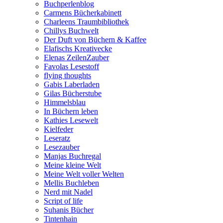
Buchperlenblog
Carmens Bücherkabinett
Charleens Traumbibliothek
Chillys Buchwelt
Der Duft von Büchern & Kaffee
Elafischs Kreativecke
Elenas ZeilenZauber
Favolas Lesestoff
flying thoughts
Gabis Laberladen
Gilas Bücherstube
Himmelsblau
In Büchern leben
Kathies Lesewelt
Kielfeder
Leseratz
Lesezauber
Manjas Buchregal
Meine kleine Welt
Meine Welt voller Welten
Mellis Buchleben
Nerd mit Nadel
Script of life
Suhanis Bücher
Tintenhain