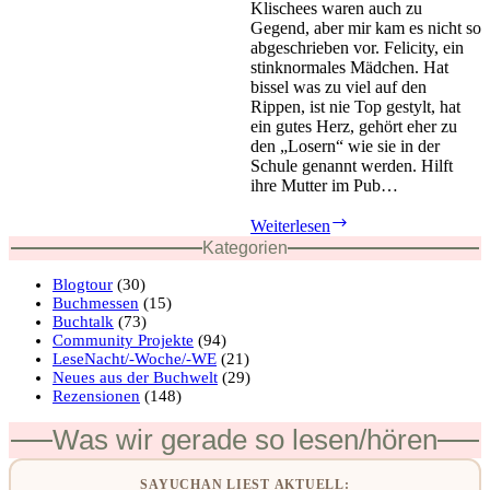
Klischees waren auch zu
Gegend, aber mir kam es nicht so
abgeschrieben vor. Felicity, ein
stinknormales Mädchen. Hat
bissel was zu viel auf den
Rippen, ist nie Top gestylt, hat
ein gutes Herz, gehört eher zu
den „Losern“ wie sie in der
Schule genannt werden. Hilft
ihre Mutter im Pub…
Das
Weiterlesen
geheime
Kategorien
Vermächtnis
des
Blogtour
(30)
Pan
Buchmessen
(15)
von
Buchtalk
(73)
Sandra
Community Projekte
(94)
Regnier
LeseNacht/-Woche/-WE
(21)
Neues aus der Buchwelt
(29)
Rezensionen
(148)
Was wir gerade so lesen/hören
SAYUCHAN LIEST AKTUELL: