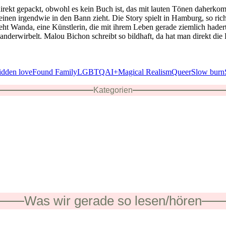
rekt gepackt, obwohl es kein Buch ist, das mit lauten Tönen daherkommt
einen irgendwie in den Bann zieht. Die Story spielt in Hamburg, so rich
ht Wanda, eine Künstlerin, die mit ihrem Leben gerade ziemlich hadert 
nanderwirbelt. Malou Bichon schreibt so bildhaft, da hat man direkt 
idden love
Found Family
LGBTQAI+
Magical Realism
Queer
Slow burn
Kategorien
Was wir gerade so lesen/hören