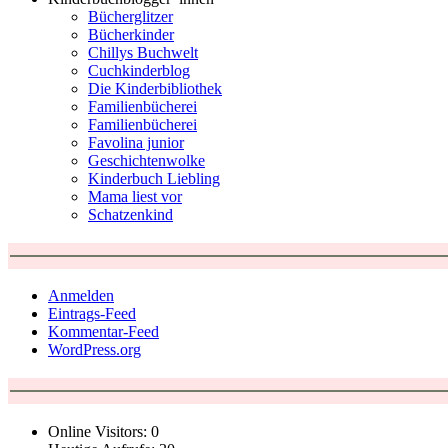
Bücherglitzer
Bücherkinder
Chillys Buchwelt
Cuchkinderblog
Die Kinderbibliothek
Familienbücherei
Familienbücherei
Favolina junior
Geschichtenwolke
Kinderbuch Liebling
Mama liest vor
Schatzenkind
Anmelden
Eintrags-Feed
Kommentar-Feed
WordPress.org
Online Visitors:
0