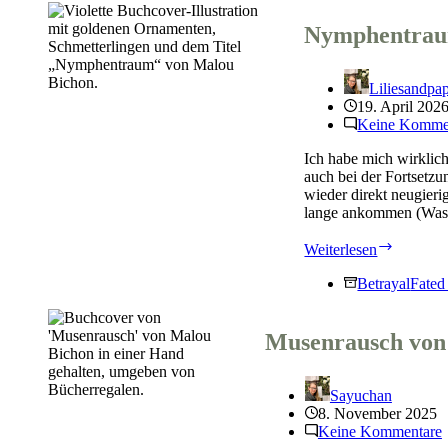
Nymphentrau
Liliesandpa
19. April 202
Keine Komme
Ich habe mich wirklich
auch bei der Fortsetz
wieder direkt neugierig
lange ankommen (Was i
Nymphe
Weiterlesen
von
Malou
Betrayal
Fated
Bichon
Musenrausch von
Sayuchan
8. November 2025
Keine Kommentare