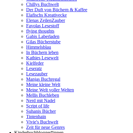
Chillys Buchwelt
Der Duft von Büchern & Kaffee
Elafischs Kreativecke
Elenas ZeilenZauber
Favolas Lesestoff
flying thoughts
Gabis Laberladen
Gilas Bücherstube
Himmelsblau
In Büchern leben
Kathies Lesewelt
Kielfeder
Leseratz
Lesezauber
Manjas Buchregal
Meine kleine Welt
Meine Welt voller Welten
Mellis Buchleben
Nerd mit Nadel
Script of life
Suhanis Bücher
Tintenhain
Vivie's Buchwelt
Zeit für neue Genres
Kinderbuchblogger*innen