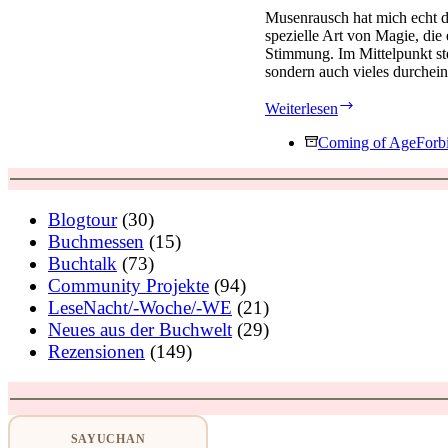
Musenrausch hat mich echt di
spezielle Art von Magie, die 
Stimmung. Im Mittelpunkt ste
sondern auch vieles durchei
Musenrausch
Weiterlesen
von
Malou
Coming of Age
Forb
Bichon
Blogtour
(30)
Buchmessen
(15)
Buchtalk
(73)
Community Projekte
(94)
LeseNacht/-Woche/-WE
(21)
Neues aus der Buchwelt
(29)
Rezensionen
(149)
SAYUCHAN