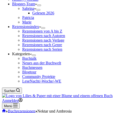
Blogger-Team
Sabrina
Gelesen 2026
Patricia
Marie
Rezensionsindex
Rezensionen von A bis Z
Rezensionen nach Autoren
Rezensionen nach Verlage
Rezensionen nach Genre
Rezensionen nach Serien
Kategorien
Buchtalk
Neues aus der Buchwelt
Buchmessen
Blogtour
Community Projekte
LeseNacht/-Woche/-WE
Suchen
Anmelden
Menü
Start
Buchrezensionen
Nektar und Ambrosia