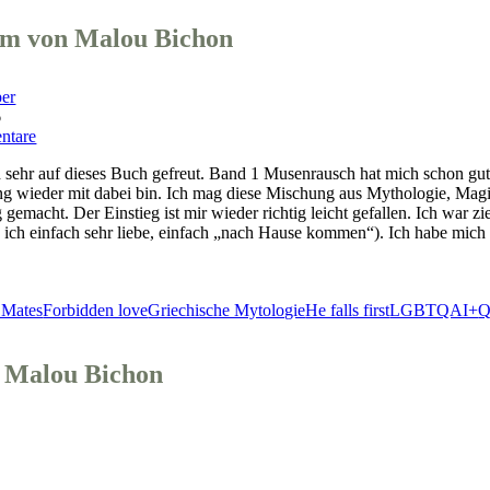
m von Malou Bichon
per
6
ntare
 sehr auf dieses Buch gefreut. Band 1 Musenrausch hat mich schon gut 
ung wieder mit dabei bin. Ich mag diese Mischung aus Mythologie, Magi
 gemacht. Der Einstieg ist mir wieder richtig leicht gefallen. Ich war zi
ch einfach sehr liebe, einfach „nach Hause kommen“). Ich habe mich
ntraum
 Mates
Forbidden love
Griechische Mytologie
He falls first
LGBTQAI+
Q
 Malou Bichon