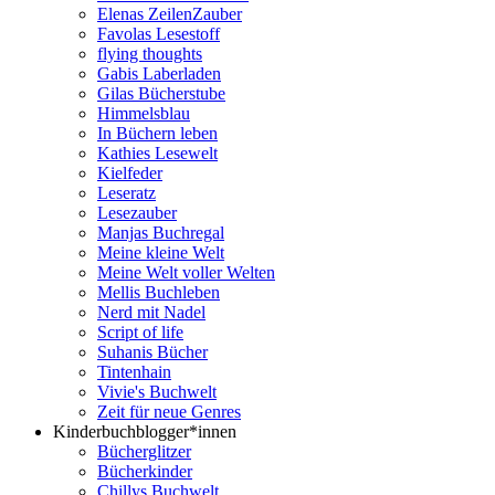
Elenas ZeilenZauber
Favolas Lesestoff
flying thoughts
Gabis Laberladen
Gilas Bücherstube
Himmelsblau
In Büchern leben
Kathies Lesewelt
Kielfeder
Leseratz
Lesezauber
Manjas Buchregal
Meine kleine Welt
Meine Welt voller Welten
Mellis Buchleben
Nerd mit Nadel
Script of life
Suhanis Bücher
Tintenhain
Vivie's Buchwelt
Zeit für neue Genres
Kinderbuchblogger*innen
Bücherglitzer
Bücherkinder
Chillys Buchwelt