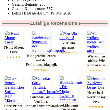
Gesamt Beiträge:
258
Gesamt Kommentare:
557
Letztes Beitrags-Datum:
19. Mai 2026
Zufällige Rezensionen
Vier Uhr
Flying Moon:
morgens!
Lasse
★★★☆☆
Kindgerecht lernen
Wir wollten
★★★★★
mit der
nichts. Wir
Evolutionspädagogik
wollten alles
★★★★☆
★★★★☆
Never be 3 -
Calendar Girl -
Never be my
Verführt:
love
BookElements -
Dark Prince:
Januar/Februar/März
★★★★★
Die Magie