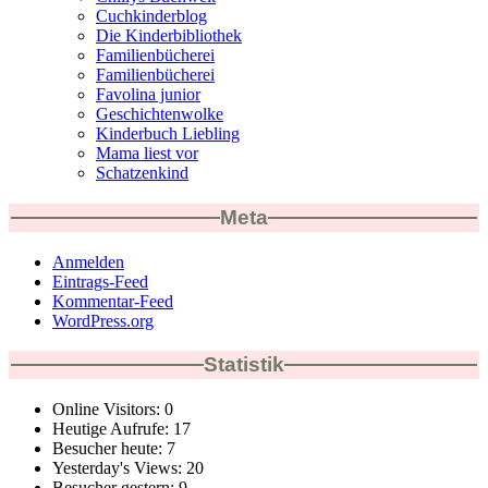
Cuchkinderblog
Die Kinderbibliothek
Familienbücherei
Familienbücherei
Favolina junior
Geschichtenwolke
Kinderbuch Liebling
Mama liest vor
Schatzenkind
Meta
Anmelden
Eintrags-Feed
Kommentar-Feed
WordPress.org
Statistik
Online Visitors:
0
Heutige Aufrufe:
17
Besucher heute:
7
Yesterday's Views:
20
Besucher gestern:
9