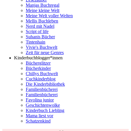
Manjas Buchregal
Meine kleine Welt
Meine Welt voller Welten
Mellis Buchleben
Nerd mit Nadel
Script of life
Suhanis Bücher
Tintenhain
Vivie's Buchwelt
Zeit für neue Genres
Kinderbuchblogger*innen
Bücherglitzer
Bücherkinder
Chillys Buchwelt
Cuchkinderblog
Die Kinderbibliothek
Familienbücherei
Familienbücherei
Favolina junior
Geschichtenwolke
Kinderbuch Liebling
Mama liest vor
Schatzenkind