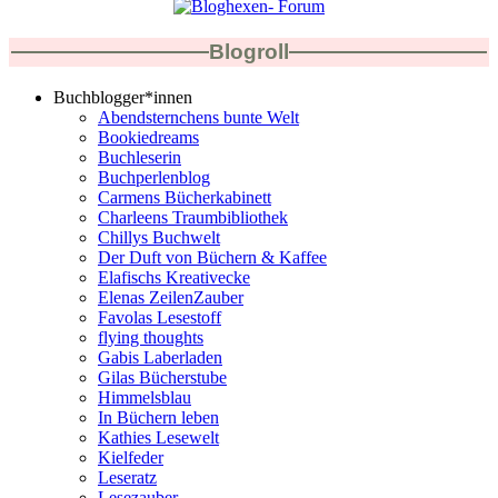
Blogroll
Buchblogger*innen
Abendsternchens bunte Welt
Bookiedreams
Buchleserin
Buchperlenblog
Carmens Bücherkabinett
Charleens Traumbibliothek
Chillys Buchwelt
Der Duft von Büchern & Kaffee
Elafischs Kreativecke
Elenas ZeilenZauber
Favolas Lesestoff
flying thoughts
Gabis Laberladen
Gilas Bücherstube
Himmelsblau
In Büchern leben
Kathies Lesewelt
Kielfeder
Leseratz
Lesezauber