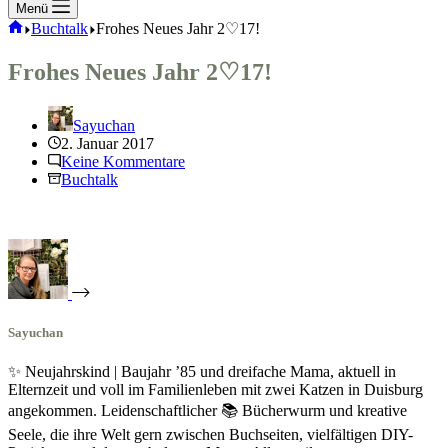
Menü
Start
Buchtalk
Frohes Neues Jahr 2♡17!
Frohes Neues Jahr 2♡17!
Sayuchan
2. Januar 2017
Keine Kommentare
Buchtalk
Sayuchan
✨ Neujahrskind | Baujahr ’85 und dreifache Mama, aktuell in
Elternzeit und voll im Familienleben mit zwei Katzen in Duisburg
angekommen. Leidenschaftlicher 📚 Bücherwurm und kreative
Seele, die ihre Welt gern zwischen Buchseiten, vielfältigen DIY-