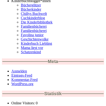
Kinderbuchblogger*innen
Bücherglitzer
Bücherkinder
Chillys Buchwelt
Cuchkinderblog
Die Kinderbibliothek
Familienbücherei
Familienbücherei
Favolina junior
Geschichtenwolke
Kinderbuch Liebling
Mama liest vor
Schatzenkind
Meta
Anmelden
Eintrags-Feed
Kommentar-Feed
WordPress.org
Statistik
Online Visitors:
0