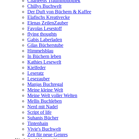
Charleens Traumbibliothek
Chillys Buchwelt
Der Duft von Büchern & Kaffee
Elafischs Kreativecke
Elenas ZeilenZauber
Favolas Lesestoff
flying thoughts
Gabis Laberladen
Gilas Bücherstube
Himmelsblau
In Büchern leben
Kathies Lesewelt
Kielfeder
Leseratz
Lesezauber
Manjas Buchregal
Meine kleine Welt
Meine Welt voller Welten
Mellis Buchleben
Nerd mit Nadel
Script of life
Suhanis Bücher
Tintenhain
Vivie's Buchwelt
Zeit für neue Genres