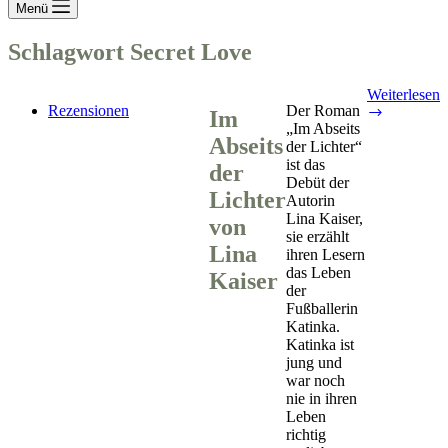
Menü
Schlagwort
Secret Love
Weiterlesen
Rezensionen
Der Roman
Im
Im
„Im Abseits
Abseits
Abseits
der Lichter“
der
ist das
Lichter
der
Debüt der
von
Lichter
Autorin
Lina
Lina Kaiser,
Kaiser
von
sie erzählt
Lina
ihren Lesern
das Leben
Kaiser
der
Fußballerin
Katinka.
Katinka ist
jung und
war noch
nie in ihren
Leben
richtig