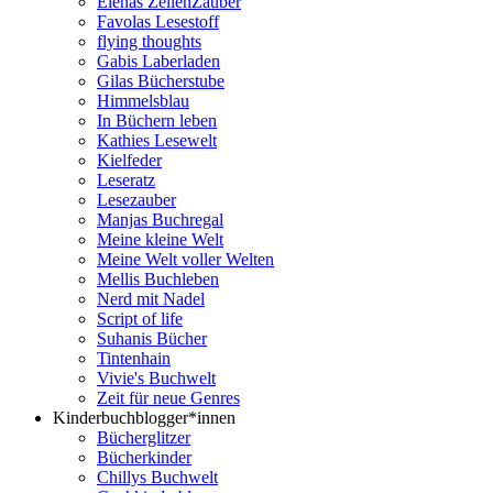
Elenas ZeilenZauber
Favolas Lesestoff
flying thoughts
Gabis Laberladen
Gilas Bücherstube
Himmelsblau
In Büchern leben
Kathies Lesewelt
Kielfeder
Leseratz
Lesezauber
Manjas Buchregal
Meine kleine Welt
Meine Welt voller Welten
Mellis Buchleben
Nerd mit Nadel
Script of life
Suhanis Bücher
Tintenhain
Vivie's Buchwelt
Zeit für neue Genres
Kinderbuchblogger*innen
Bücherglitzer
Bücherkinder
Chillys Buchwelt