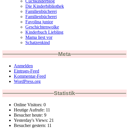
Cuchkinderblog
Die Kinderbibliothek
Familienbücherei
Familienbücherei
Favolina junior
Geschichtenwolke
Kinderbuch Liebling
Mama liest vor
Schatzenkind
Meta
Anmelden
Eintrags-Feed
Kommentar-Feed
WordPress.org
Statistik
Online Visitors:
0
Heutige Aufrufe:
11
Besucher heute:
9
Yesterday's Views:
21
Besucher gestern:
11