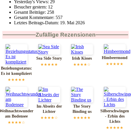
Yesterday's Views:
29
Besucher gestern:
12
Gesamt Beiträge:
258
Gesamt Kommentare:
557
Letztes Beitrags-Datum:
19. Mai 2026
Zufällige Rezensionen
Himbeermond
Sea Side Story
Irish Kisses
★★★★★
★★★★★
★★★★☆
Beziehungsstatus:
Es ist kompliziert
★★★★★
Im Abseits der
The Story
Weihnachtswunder
Silberschwingen
Lichter
Binding us
am Bodensee
- Erbin des
★★★★☆
★★★★★
Lichts
★★★★☆
★★★★★