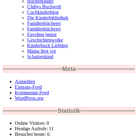
Bücherkinder
Chillys Buchwelt
Cuchkinderblog
Die Kinderbibliothek
Familienbücherei
Familienbücherei
Favolina junior
Geschichtenwolke
Kinderbuch Liebling
Mama liest vor
Schatzenkind
Meta
Anmelden
Eintrags-Feed
Kommentar-Feed
WordPress.org
Statistik
Online Visitors:
0
Heutige Aufrufe:
11
Besucher heute:
6