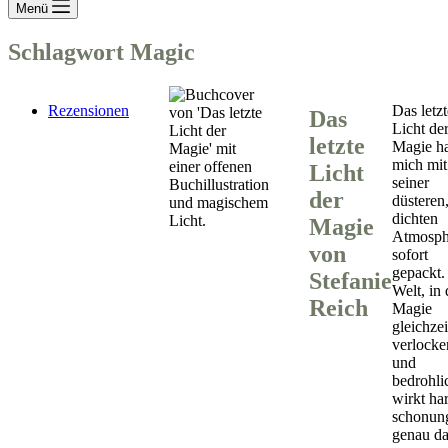
Menü
Schlagwort
Magic
Rezensionen
Das letzt
Das
Licht de
letzte
Magie ha
mich mit
Licht
seiner
der
düsteren
dichten
Magie
Atmosph
von
sofort
gepackt.
Stefanie
Welt, in 
Reich
Magie
gleichzei
verlocke
und
bedrohlic
wirkt ha
schonung
genau da