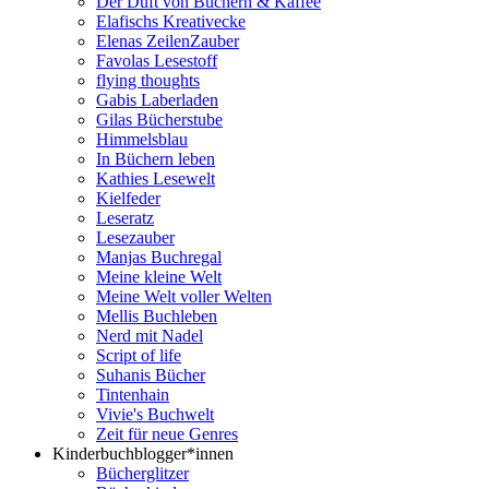
Der Duft von Büchern & Kaffee
Elafischs Kreativecke
Elenas ZeilenZauber
Favolas Lesestoff
flying thoughts
Gabis Laberladen
Gilas Bücherstube
Himmelsblau
In Büchern leben
Kathies Lesewelt
Kielfeder
Leseratz
Lesezauber
Manjas Buchregal
Meine kleine Welt
Meine Welt voller Welten
Mellis Buchleben
Nerd mit Nadel
Script of life
Suhanis Bücher
Tintenhain
Vivie's Buchwelt
Zeit für neue Genres
Kinderbuchblogger*innen
Bücherglitzer