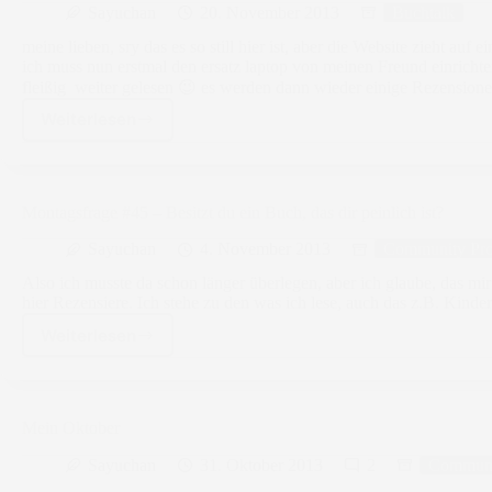
Sayuchan
20. November 2013
Buchtalk
meine lieben, sry das es so still hier ist, aber die Website zieht auf
ich muss nun erstmal den ersatz laptop von meinen Freund einrichte
fleißig weiter gelesen 😉 es werden dann wieder einige Rezensione
Weiterlesen
Umzug
Montagsfrage #45 – Besitzt du ein Buch, das dir peinlich ist?
Sayuchan
4. November 2013
Community Pro
Also ich musste da schon länger überlegen, aber ich glaube, das mir
hier Rezensiere. Ich stehe zu den was ich lese, auch das z.B. Kinde
Weiterlesen
Montagsfrage
#45
–
Besitzt
du
Mein Oktober
ein
Sayuchan
31. Oktober 2013
2
Communi
Buch,
das