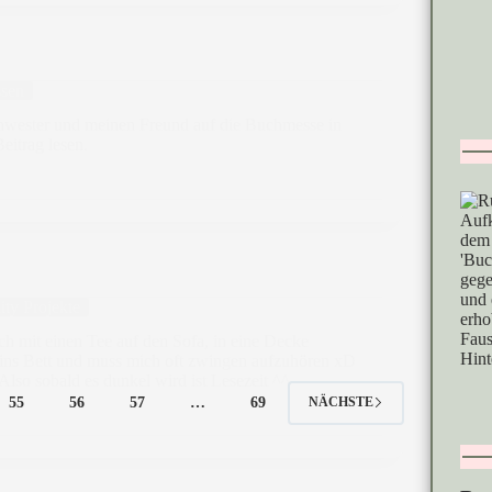
sen
hwester und meinen Freund auf die Buchmesse in
eitrag lesen.
ty Projekte
ch mit einen Tee auf den Sofa, in eine Decke
n ins Bett und muss mich oft zwingen aufzuhören xD
Also sobald es dunkel wird ist Lesezeit ^^
55
56
57
…
69
NÄCHSTE