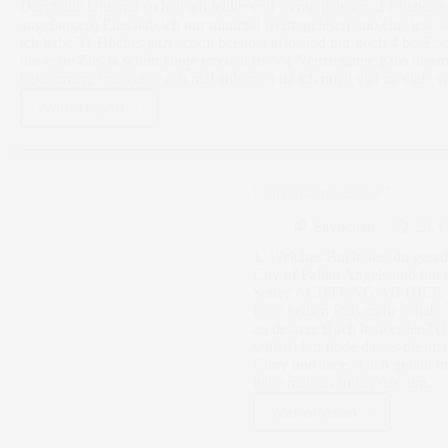
Durch die Uni und so hab ich leider voll wenig gelesen, 2 Bücher h
dir
angefangen) Eins hab ich nur minimal weitergelesen und eins lese ic
peinlich
ich habe 31 Bücher jetzt schon beendet also sind nur noch 4 bis En
ist?
das erste Ziel ja schon lange erreicht ist ^^) Neuzugänge gabs dies
bekommen, muss aber erst mal ablehnen da ich noch viel zu viele v
Weiterlesen
Mein
Oktober
Gemeinsam Lesen #7
Sayuchan
29. 
1. Welches Buch liest du gerad
City of Fallen Angels und bin b
Seite? ACHTUNG AB HIER
hatte keinen Puls mehr gehabt,
zu deinem Buch loswerden? (G
willst!) Ich finde das es dies
Clary und Jace. Auch gefällt m
hätte meinen sollen das nun…
Weiterlesen
Gemeinsam
Lesen