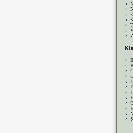
M
N
S
S
T
V
Z
Kin
B
B
C
C
D
F
F
F
G
K
M
S