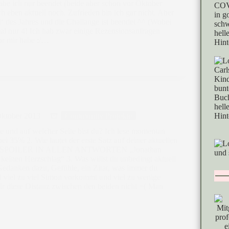
abe ich nur beendet (beide aber schon vor Oktober
h eben aktuell noch. Zufrieden bin ich gar nicht. Aber
d‘ des Jahres und die Challange ist beendet ^^ (Wobei
mal nur 4! Ich hab zwar einige Rezensionsanfragen
or mir habe :/…
Oktober 2013
Community Projekte
e und auf welcher Seite bist du? Ich lese momentan
ei 35% 2. Wie lautet der erste Satz auf deiner aktuellen
 SPOILER IN ALLEN ANTWORTEN „Jonathan
 keinen Herzschlag“ 3. Was willst du unbedingt aktuell
edanken dazu, Gefühle, ein Zitat, was immer du
mal viel zu viel Simon vorkommt und viel zu wenige
ir diese Distanz zwischen den beiden nicht =( Man