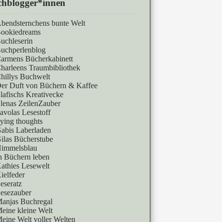
hblogger*innen
bendsternchens bunte Welt
ookiedreams
uchleserin
uchperlenblog
armens Bücherkabinett
harleens Traumbibliothek
hillys Buchwelt
er Duft von Büchern & Kaffee
lafischs Kreativecke
lenas ZeilenZauber
avolas Lesestoff
lying thoughts
abis Laberladen
ilas Bücherstube
immelsblau
n Büchern leben
athies Lesewelt
ielfeder
eseratz
esezauber
anjas Buchregal
eine kleine Welt
eine Welt voller Welten