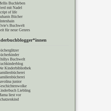
ellis Buchleben
erd mit Nadel
cript of life
uhanis Bücher
intenhain
ivie's Buchwelt
eit für neue Genres
derbuchblogger*innen
ücherglitzer
ücherkinder
hillys Buchwelt
uchkinderblog
ie Kinderbibliothek
amilienbücherei
amilienbücherei
avolina junior
eschichtenwolke
inderbuch Liebling
ama liest vor
chatzenkind