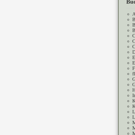
Buc
A
B
B
B
C
C
C
D
E
E
F
f
G
G
H
I
K
K
L
L
M
M
M