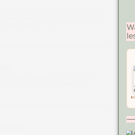
 einen neuen server, dann ist mein laptop abgerauscht und
n und dann gehts hier weiter! Nebenbei wird natürlich
n folgen. Liebe Grüße. Sabrina
Wa
le
jekte
 keines meiner Bücher peinlich ist. Auch nicht die ich
rbücher im Regal stehen die ich gelesen habe.
ty Projekte