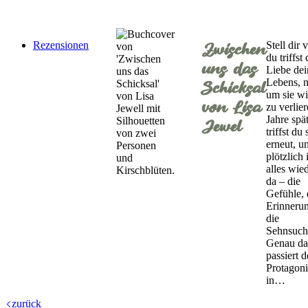
Rezensionen
Stell dir v
Zwischen
du triffst 
uns das
Liebe dei
Lebens, 
Schicksal
um sie wi
von Lisa
zu verlier
Jahre spä
Jewel
triffst du 
erneut, u
plötzlich i
alles wie
da – die
Gefühle, 
Erinneru
die
Sehnsuch
Genau da
passiert 
Protagoni
in…
zurück