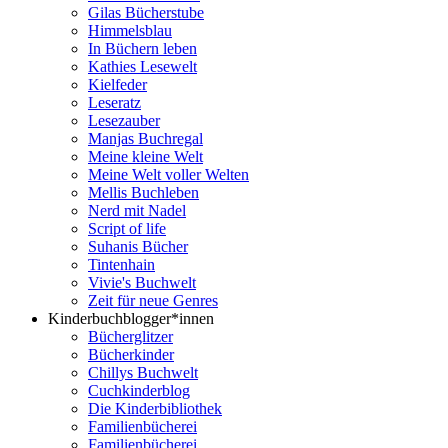
Gilas Bücherstube
Himmelsblau
In Büchern leben
Kathies Lesewelt
Kielfeder
Leseratz
Lesezauber
Manjas Buchregal
Meine kleine Welt
Meine Welt voller Welten
Mellis Buchleben
Nerd mit Nadel
Script of life
Suhanis Bücher
Tintenhain
Vivie's Buchwelt
Zeit für neue Genres
Kinderbuchblogger*innen
Bücherglitzer
Bücherkinder
Chillys Buchwelt
Cuchkinderblog
Die Kinderbibliothek
Familienbücherei
Familienbücherei