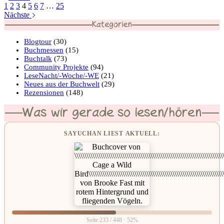
1
2
3
4
5
6
7
…
25
Nächste
Kategorien
Blogtour
(30)
Buchmessen
(15)
Buchtalk
(73)
Community Projekte
(94)
LeseNacht/-Woche/-WE
(21)
Neues aus der Buchwelt
(29)
Rezensionen
(148)
Was wir gerade so lesen/hören
SAYUCHAN LIEST AKTUELL:
Seite 233 / 448 · 52%