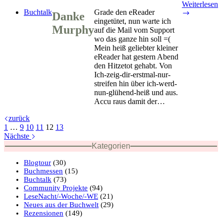
Weiterlesen
Buchtalk
Grade den eReader
Danke
Danke
eingetütet, nun warte ich
Murphy
Murphy
auf die Mail vom Support
wo das ganze hin soll =(
Mein heiß geliebter kleiner
eReader hat gestern Abend
den Hitzetot gehabt. Von
Ich-zeig-dir-erstmal-nur-
streifen hin über ich-werd-
nun-glühend-heiß und aus.
Accu raus damit der…
zurück
1
…
9
10
11
12
13
Nächste
Kategorien
Blogtour
(30)
Buchmessen
(15)
Buchtalk
(73)
Community Projekte
(94)
LeseNacht/-Woche/-WE
(21)
Neues aus der Buchwelt
(29)
Rezensionen
(149)