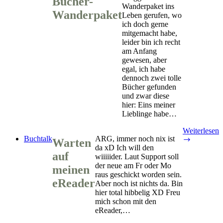
Bücher-
Wanderpaket ins
Wanderpaket
Leben gerufen, wo
ich doch gerne
mitgemacht habe,
leider bin ich recht
am Anfang
gewesen, aber
egal, ich habe
dennoch zwei tolle
Bücher gefunden
und zwar diese
hier: Eins meiner
Lieblinge habe…
Weiterlesen
Buchtalk
ARG, immer noch nix ist
Warten
Warten
da xD Ich will den
auf
auf
wiiiiider. Laut Support soll
meinen
der neue am Fr oder Mo
eReader
meinen
raus geschickt worden sein.
eReader
Aber noch ist nichts da. Bin
hier total hibbelig XD Freu
mich schon mit den
eReader,…