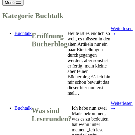
Menü
Kategorie
Buchtalk
Weiterlesen
Buchtalk
Heute ist es endlich so
Eröffnung
Eröffnung
weit, es müssen in den
Bücherbl
Bücherblog
alten Artikeln nur ein
paar Einstellungen
durchgegangen
werden, aber sonst ist
er fertig, mein kleine
aber feiner
Bücherblog ^^ Ich bin
mir schon bewußt das
dieser hier nun erst
mal…
Weiterlesen
Buchtalk
Ich habe nun zwei
Was
Was sind
Mails bekommen,
sind
Leserunden?
was es zu bedeuten
Leserund
hat wenn unter
meinen „Ich lese