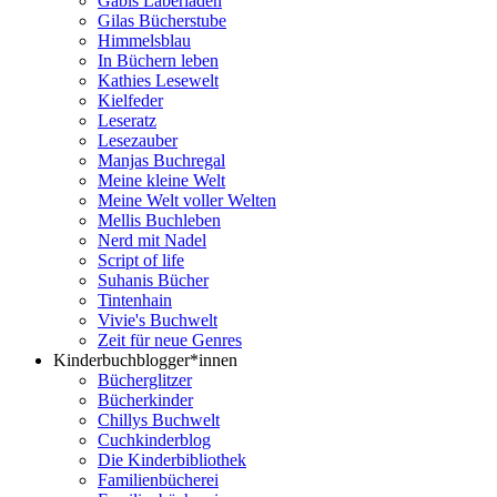
Gabis Laberladen
Gilas Bücherstube
Himmelsblau
In Büchern leben
Kathies Lesewelt
Kielfeder
Leseratz
Lesezauber
Manjas Buchregal
Meine kleine Welt
Meine Welt voller Welten
Mellis Buchleben
Nerd mit Nadel
Script of life
Suhanis Bücher
Tintenhain
Vivie's Buchwelt
Zeit für neue Genres
Kinderbuchblogger*innen
Bücherglitzer
Bücherkinder
Chillys Buchwelt
Cuchkinderblog
Die Kinderbibliothek
Familienbücherei