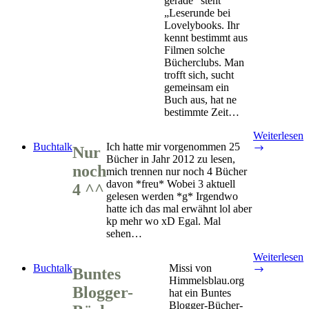
gerade“ steht
„Leserunde bei
Lovelybooks. Ihr
kennt bestimmt aus
Filmen solche
Bücherclubs. Man
trofft sich, sucht
gemeinsam ein
Buch aus, hat ne
bestimmte Zeit…
Weiterlesen
Buchtalk
Ich hatte mir vorgenommen 25
Nur
Nur
Bücher in Jahr 2012 zu lesen,
noch
noch
mich trennen nur noch 4 Bücher
4
davon *freu* Wobei 3 aktuell
^^
4 ^^
gelesen werden *g* Irgendwo
hatte ich das mal erwähnt lol aber
kp mehr wo xD Egal. Mal
sehen…
Weiterlesen
Buchtalk
Missi von
Buntes
Buntes
Himmelsblau.org
Blogger-
Blogger-
hat ein Buntes
Bücher-
Blogger-Bücher-
Wanderpa