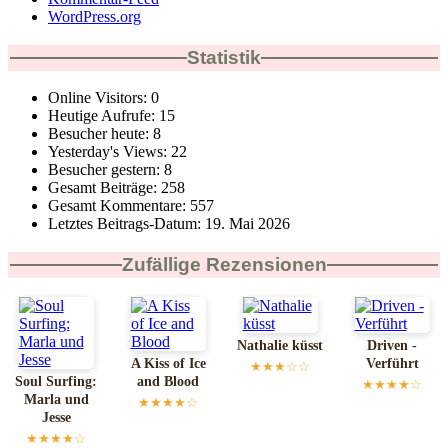
WordPress.org
Statistik
Online Visitors:
0
Heutige Aufrufe:
15
Besucher heute:
8
Yesterday's Views:
22
Besucher gestern:
8
Gesamt Beiträge:
258
Gesamt Kommentare:
557
Letztes Beitrags-Datum:
19. Mai 2026
Zufällige Rezensionen
Nathalie küsst
Driven -
A Kiss of Ice
Verführt
★★★☆☆
Soul Surfing:
and Blood
★★★★☆
Marla und
★★★★☆
Jesse
★★★★☆