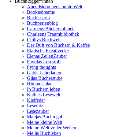
Buchblogger*innen
Abendsternchens bunte Welt
Bookiedreams
Buchleserin
Buchperlenblog
Carmens Bücherkabinett
Charleens Traumbibliothek
Chillys Buchwelt
Der Duft von Büchern & Kaffee
Elafischs Kreativecke
Elenas ZeilenZauber
Favolas Lesestoff
flying thoughts
Gabis Laberladen
Gilas Bücherstube
Himmelsblau
In Büchern leben
Kathies Lesewelt
Kielfeder
Leseratz
Lesezauber
Manjas Buchregal
Meine kleine Welt
Meine Welt voller Welten
Mellis Buchleben