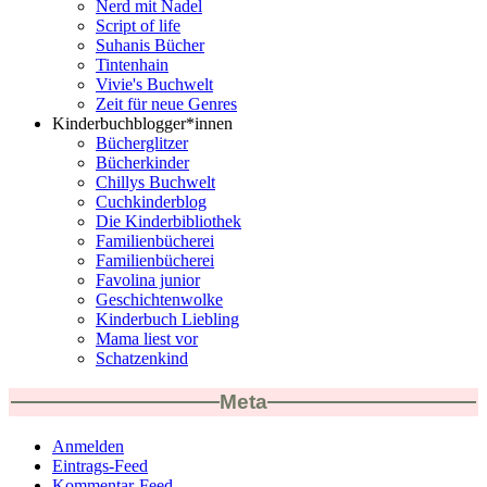
Nerd mit Nadel
Script of life
Suhanis Bücher
Tintenhain
Vivie's Buchwelt
Zeit für neue Genres
Kinderbuchblogger*innen
Bücherglitzer
Bücherkinder
Chillys Buchwelt
Cuchkinderblog
Die Kinderbibliothek
Familienbücherei
Familienbücherei
Favolina junior
Geschichtenwolke
Kinderbuch Liebling
Mama liest vor
Schatzenkind
Meta
Anmelden
Eintrags-Feed
Kommentar-Feed