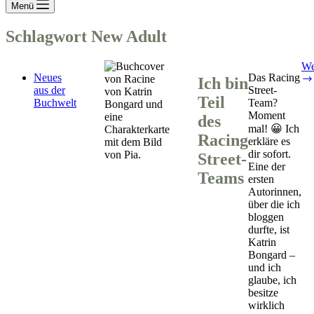
Menü
Schlagwort
New Adult
We
Neues
Das Racing
Ich bin
aus der
Street-
Teil
Buchwelt
Team?
Moment
des
mal! 😀 Ich
Racing
erkläre es
dir sofort.
Street-
Eine der
Teams
ersten
Autorinnen,
über die ich
bloggen
durfte, ist
Katrin
Bongard –
und ich
glaube, ich
besitze
wirklich