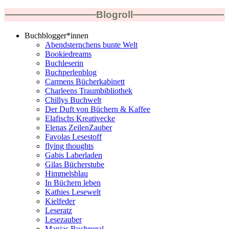
Blogroll
Buchblogger*innen
Abendsternchens bunte Welt
Bookiedreams
Buchleserin
Buchperlenblog
Carmens Bücherkabinett
Charleens Traumbibliothek
Chillys Buchwelt
Der Duft von Büchern & Kaffee
Elafischs Kreativecke
Elenas ZeilenZauber
Favolas Lesestoff
flying thoughts
Gabis Laberladen
Gilas Bücherstube
Himmelsblau
In Büchern leben
Kathies Lesewelt
Kielfeder
Leseratz
Lesezauber
Manjas Buchregal