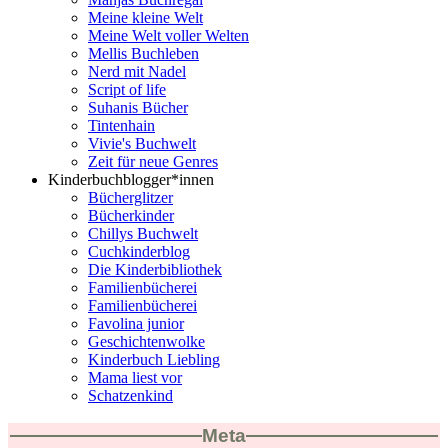
Meine kleine Welt
Meine Welt voller Welten
Mellis Buchleben
Nerd mit Nadel
Script of life
Suhanis Bücher
Tintenhain
Vivie's Buchwelt
Zeit für neue Genres
Kinderbuchblogger*innen
Bücherglitzer
Bücherkinder
Chillys Buchwelt
Cuchkinderblog
Die Kinderbibliothek
Familienbücherei
Familienbücherei
Favolina junior
Geschichtenwolke
Kinderbuch Liebling
Mama liest vor
Schatzenkind
Meta