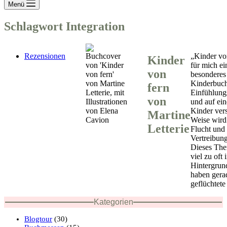
Menü
Schlagwort
Integration
Rezensionen
„Kinder von
Kinder
für mich ei
von
besonderes
Kinderbuch
fern
Einfühlun
von
und auf ein
Kinder ver
Martine
Weise wird
Letterie
Flucht und
Vertreibung
Dieses The
viel zu oft 
Hintergrun
haben gera
geflüchtet
Kategorien
Blogtour
(30)