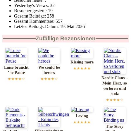
Besucher heute:
7
Yesterday's Views:
32
Besucher gestern:
19
Gesamt Beiträge:
258
Gesamt Kommentare:
557
Letztes Beitrags-Datum:
19. Mai 2026
Zufällige Rezensionen
Kissing more
Luise braucht
We could be
★★★★★
’ne Pause
heroes
Nordic Clans –
★★★★☆
★★★★☆
Mein Herz, so
verloren und
stolz
★★★★☆
Loving
★★★★★
The Story