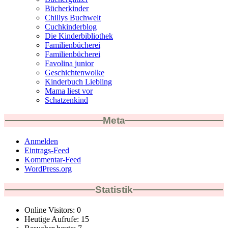
Bücherkinder
Chillys Buchwelt
Cuchkinderblog
Die Kinderbibliothek
Familienbücherei
Familienbücherei
Favolina junior
Geschichtenwolke
Kinderbuch Liebling
Mama liest vor
Schatzenkind
Meta
Anmelden
Eintrags-Feed
Kommentar-Feed
WordPress.org
Statistik
Online Visitors:
0
Heutige Aufrufe:
15