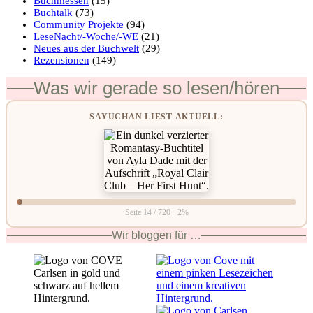
Buchmessen
(15)
Buchtalk
(73)
Community Projekte
(94)
LeseNacht/-Woche/-WE
(21)
Neues aus der Buchwelt
(29)
Rezensionen
(149)
Was wir gerade so lesen/hören
SAYUCHAN LIEST AKTUELL:
Seite 14 / 720 · 2%
Wir bloggen für …