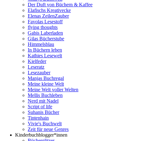
Der Duft von Büchern & Kaffee
Elafischs Kreativecke
Elenas ZeilenZauber
Favolas Lesestoff
flying thoughts
Gabis Laberladen
Gilas Bücherstube
Himmelsblau
In Büchern leben
Kathies Lesewelt
Kielfeder
Leseratz
Lesezauber
Manjas Buchregal
Meine kleine Welt
Meine Welt voller Welten
Mellis Buchleben
Nerd mit Nadel
Script of life
Suhanis Bücher
Tintenhain
Vivie's Buchwelt
Zeit für neue Genres
Kinderbuchblogger*innen
Bücherglitzer