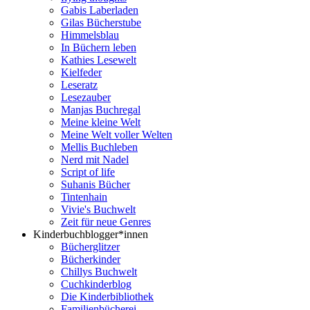
Gabis Laberladen
Gilas Bücherstube
Himmelsblau
In Büchern leben
Kathies Lesewelt
Kielfeder
Leseratz
Lesezauber
Manjas Buchregal
Meine kleine Welt
Meine Welt voller Welten
Mellis Buchleben
Nerd mit Nadel
Script of life
Suhanis Bücher
Tintenhain
Vivie's Buchwelt
Zeit für neue Genres
Kinderbuchblogger*innen
Bücherglitzer
Bücherkinder
Chillys Buchwelt
Cuchkinderblog
Die Kinderbibliothek
Familienbücherei