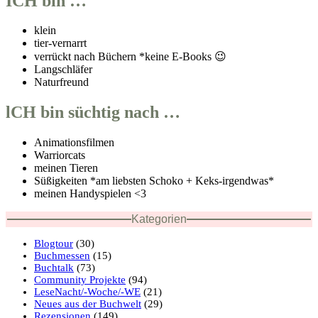
ICH bin …
klein
tier-vernarrt
verrückt nach Büchern *keine E-Books 😉
Langschläfer
Naturfreund
lCH bin süchtig nach …
Animationsfilmen
Warriorcats
meinen Tieren
Süßigkeiten *am liebsten Schoko + Keks-irgendwas*
meinen Handyspielen <3
Kategorien
Blogtour
(30)
Buchmessen
(15)
Buchtalk
(73)
Community Projekte
(94)
LeseNacht/-Woche/-WE
(21)
Neues aus der Buchwelt
(29)
Rezensionen
(149)