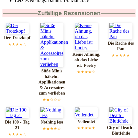
Letztes Beitrags-Datum:
19. Mai 2026
Zufällige Rezensionen
Der Trotzkopf
Die Rache des
★★★★☆
Pan
Keine Ahnung,
★★★★★
ob das Liebe
ist: Poetry
Süße Minis
★★★★☆
häkeln:
Applikationen
& Accessoires
zum verlieben
★★☆☆☆
Vollendet
Die 100 - Tag
Nothing less
21
City of Death -
★★★★★
★★★★☆
Blutfehde
★★★★☆