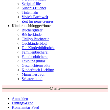
Script of life
Suhanis Bücher
Tintenhain
Vivie's Buchwelt
Zeit für neue Genres
Kinderbuchblogger*innen
Bücherglitzer
Bücherkinder
Chillys Buchwelt
Cuchkinderblog
Die Kinderbibliothek
Familienbücherei
Familienbücherei
Favolina junior
Geschichtenwolke
Kinderbuch Liebling
Mama liest vor
Schatzenkind
Meta
Anmelden
Eintrags-Feed
Kommentar-Feed