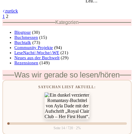
Lea…
zurück
1
2
Kategorien
Blogtour
(30)
Buchmessen
(15)
Buchtalk
(73)
Community Projekte
(94)
LeseNacht/-Woche/-WE
(21)
Neues aus der Buchwelt
(29)
Rezensionen
(149)
Was wir gerade so lesen/hören
SAYUCHAN LIEST AKTUELL:
Seite 14 / 720 · 2%