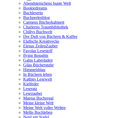
Abendsternchens bunte Welt
Bookiedreams
Buchleserin
Buchperlenblog
Carmens Bücherkabinett
Charleens Traumbibliothek
Chillys Buchwelt
Der Duft von Büchern & Kaffee
Elafischs Kreativecke
Elenas ZeilenZauber
Favolas Lesestoff
flying thoughts
Gabis Laberladen
Gilas Bücherstube
Himmelsblau
In Büchern leben
Kathies Lesewelt
Kielfeder
Leseratz
Lesezauber
Manjas Buchregal
Meine kleine Welt
Meine Welt voller Welten
Mellis Buchleben
Nerd mit Nadel