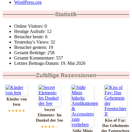
WordPress.org
Statistik
Online Visitors:
0
Heutige Aufrufe:
12
Besucher heute:
6
Yesterday's Views:
32
Besucher gestern:
19
Gesamt Beiträge:
258
Gesamt Kommentare:
557
Letztes Beitrags-Datum:
19. Mai 2026
Zufällige Rezensionen
Kinder von
fern
Secret
★★★★★
Elements: Im
Dunkel der See
Kiss of Fay:
Das Geheimnis
★★★★☆
Süße Minis
der Feentochter