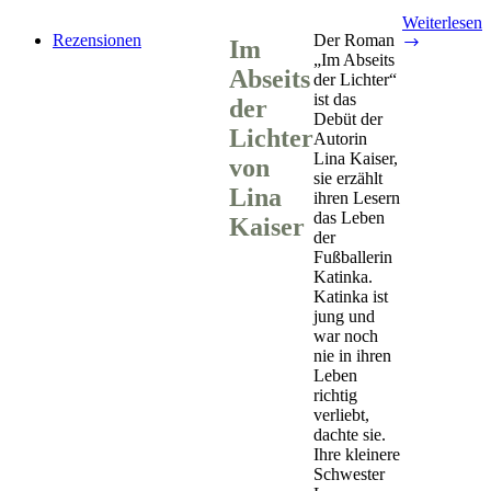
Weiterlesen
Rezensionen
Der Roman
Im
Im
„Im Abseits
Abseits
Abseits
der Lichter“
der
ist das
Lichter
der
Debüt der
von
Lichter
Autorin
Lina
Lina Kaiser,
Kaiser
von
sie erzählt
Lina
ihren Lesern
das Leben
Kaiser
der
Fußballerin
Katinka.
Katinka ist
jung und
war noch
nie in ihren
Leben
richtig
verliebt,
dachte sie.
Ihre kleinere
Schwester