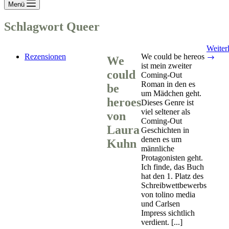
Menü
Schlagwort
Queer
Weiter
Rezensionen
We could be hereos
We
We
ist mein zweiter
coul
could
Coming-Out
be
Roman in den es
hero
be
um Mädchen geht.
von
heroes
Dieses Genre ist
Lau
viel seltener als
Kuh
von
Coming-Out
Laura
Geschichten in
denen es um
Kuhn
männliche
Protagonisten geht.
Ich finde, das Buch
hat den 1. Platz des
Schreibwettbewerbs
von tolino media
und Carlsen
Impress sichtlich
verdient. [...]