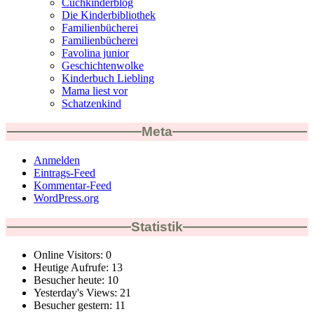
Cuchkinderblog
Die Kinderbibliothek
Familienbücherei
Familienbücherei
Favolina junior
Geschichtenwolke
Kinderbuch Liebling
Mama liest vor
Schatzenkind
Meta
Anmelden
Eintrags-Feed
Kommentar-Feed
WordPress.org
Statistik
Online Visitors:
0
Heutige Aufrufe:
13
Besucher heute:
10
Yesterday's Views:
21
Besucher gestern:
11