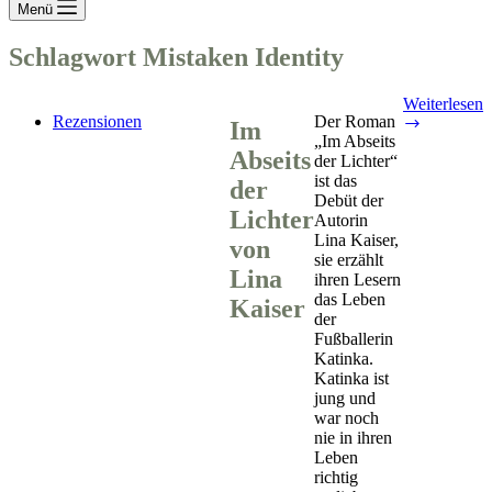
Menü
Schlagwort
Mistaken Identity
Weiterlesen
Rezensionen
Der Roman
Im
Im
„Im Abseits
Abseits
Abseits
der Lichter“
der
ist das
Lichter
der
Debüt der
von
Lichter
Autorin
Lina
Lina Kaiser,
Kaiser
von
sie erzählt
Lina
ihren Lesern
das Leben
Kaiser
der
Fußballerin
Katinka.
Katinka ist
jung und
war noch
nie in ihren
Leben
richtig