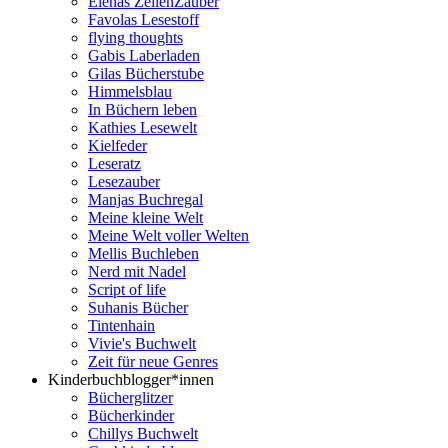
Elenas ZeilenZauber
Favolas Lesestoff
flying thoughts
Gabis Laberladen
Gilas Bücherstube
Himmelsblau
In Büchern leben
Kathies Lesewelt
Kielfeder
Leseratz
Lesezauber
Manjas Buchregal
Meine kleine Welt
Meine Welt voller Welten
Mellis Buchleben
Nerd mit Nadel
Script of life
Suhanis Bücher
Tintenhain
Vivie's Buchwelt
Zeit für neue Genres
Kinderbuchblogger*innen
Bücherglitzer
Bücherkinder
Chillys Buchwelt