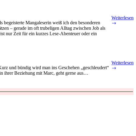
Weiterlesen
s begeisterte Mangaleserin weiß ich den besonderen
[Manga]
tzen – gerade im oft trubeligen Alltag zwischen Job als
Beziehung
st nur Zeit für ein kurzes Lese-Abenteuer oder ein
Es
ist
komplizier
von
Chia
Teshima
Weiterlesen
t. Kurz und bündig wird man ins Geschehen „geschleudert“
Der
e in ihrer Beziehung mit Marc, geht gerne aus…
Seele
beraubt
von
Laurie
Millan