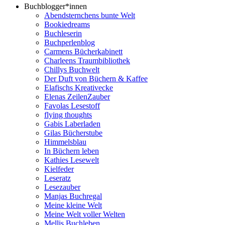
Buchblogger*innen
Abendsternchens bunte Welt
Bookiedreams
Buchleserin
Buchperlenblog
Carmens Bücherkabinett
Charleens Traumbibliothek
Chillys Buchwelt
Der Duft von Büchern & Kaffee
Elafischs Kreativecke
Elenas ZeilenZauber
Favolas Lesestoff
flying thoughts
Gabis Laberladen
Gilas Bücherstube
Himmelsblau
In Büchern leben
Kathies Lesewelt
Kielfeder
Leseratz
Lesezauber
Manjas Buchregal
Meine kleine Welt
Meine Welt voller Welten
Mellis Buchleben