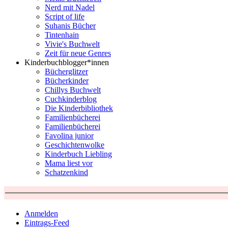
Nerd mit Nadel
Script of life
Suhanis Bücher
Tintenhain
Vivie's Buchwelt
Zeit für neue Genres
Kinderbuchblogger*innen
Bücherglitzer
Bücherkinder
Chillys Buchwelt
Cuchkinderblog
Die Kinderbibliothek
Familienbücherei
Familienbücherei
Favolina junior
Geschichtenwolke
Kinderbuch Liebling
Mama liest vor
Schatzenkind
Anmelden
Eintrags-Feed